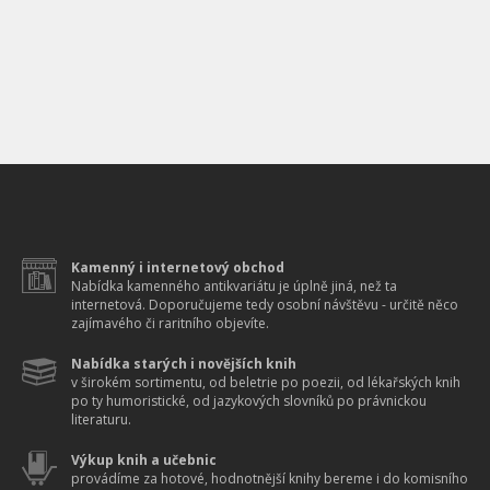
Kamenný i internetový obchod
Nabídka kamenného antikvariátu je úplně jiná, než ta
internetová. Doporučujeme tedy osobní návštěvu - určitě něco
zajímavého či raritního objevíte.
Nabídka starých i novějších knih
v širokém sortimentu, od beletrie po poezii, od lékařských knih
po ty humoristické, od jazykových slovníků po právnickou
literaturu.
Výkup knih a učebnic
provádíme za hotové, hodnotnější knihy bereme i do komisního