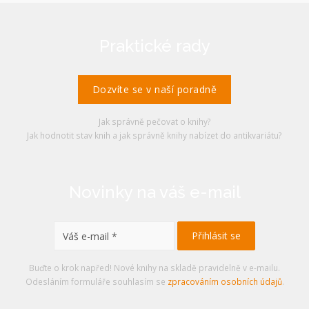
Praktické rady
Dozvíte se v naší poradně
Jak správně pečovat o knihy?
Jak hodnotit stav knih a jak správně knihy nabízet do antikvariátu?
Novinky na váš e-mail
Buďte o krok napřed! Nové knihy na skladě pravidelně v e-mailu.
Odesláním formuláře souhlasím se
zpracováním osobních údajů
.