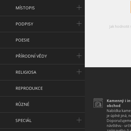
MÍSTOPIS
PODPISY
Jak hodnotit 
POESIE
PŘÍRODNÍ VĚDY
RELIGIOSA
REPRODUKCE
Kamenný i in
RŮZNÉ
obchod
Nabídka kamen
je úplně jiná, 
SPECIÁL
Doporučujeme
návštěvu - urč
zajímavého či r