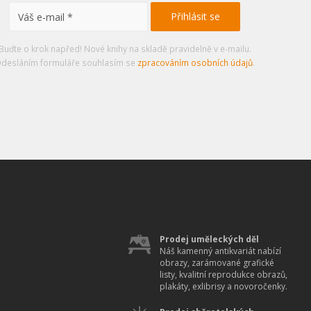
Buďte o krok napřed! Nové knihy na skladě pravidelně v e-mailu.
desláním formuláře souhlasím se
zpracováním osobních údajů
.
Prodej uměleckých děl
Náš kamenný antikvariát nabízí
obrazy, zarámované grafické
listy, kvalitní reprodukce obrazů,
plakáty, exlibrisy a novoročenky.