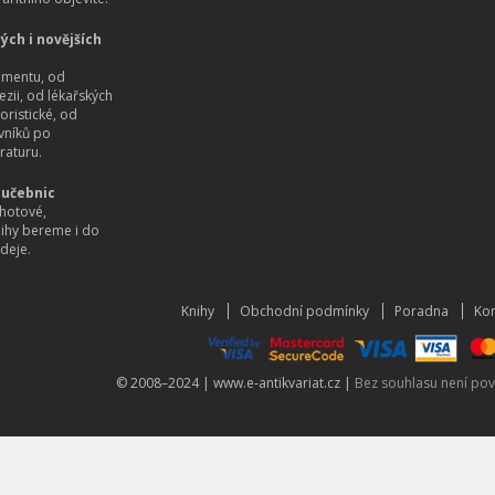
ých i novějších
imentu, od
ezii, od lékařských
oristické, od
vníků po
raturu.
 učebnic
hotové,
nihy bereme i do
deje.
Knihy
Obchodní podmínky
Poradna
Kon
© 2008–2024 |
www.e-antikvariat.cz
|
Bez souhlasu není pov