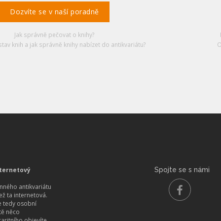
Dozvíte se v naší poradně
Jak správně pečovat o knihy?
stav knih a jak správně knihy nabízet do antikvariátu?
O
ternetový
Spojte se s námi
ného antikvariátu
než ta internetová.
 tedy osobní
itě něco
aritního objevíte.