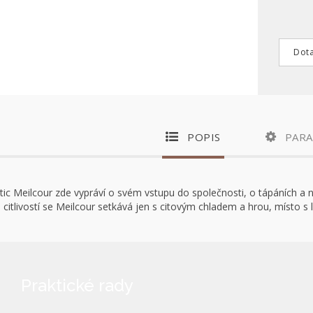
Dota
POPIS
PAR
ic Meilcour zde vypráví o svém vstupu do společnosti, o tápáních a nej
 citlivostí se Meilcour setkává jen s citovým chladem a hrou, místo s 
Praktické rady