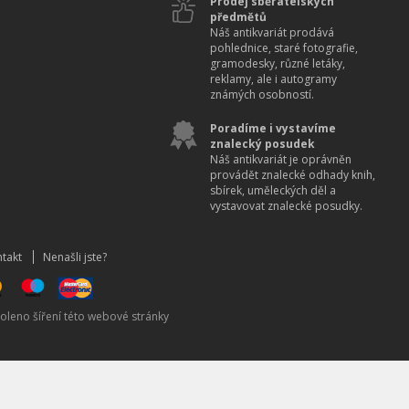
Prodej sběratelských
předmětů
Náš antikvariát prodává
pohlednice, staré fotografie,
gramodesky, různé letáky,
reklamy, ale i autogramy
známých osobností.
Poradíme i vystavíme
znalecký posudek
Náš antikvariát je oprávněn
provádět znalecké odhady knih,
sbírek, uměleckých děl a
vystavovat znalecké posudky.
takt
Nenašli jste?
oleno šíření této webové stránky