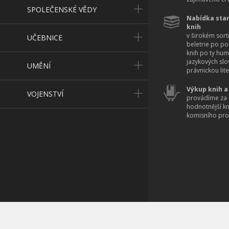
SPOLEČENSKÉ VĚDY
Nabídka star
knih
v širokém sort
UČEBNICE
beletrie po po
knih po ty hum
jazykových slo
UMĚNÍ
právnickou lite
Výkup knih a
VOJENSTVÍ
provádíme za 
hodnotnější k
komisního pro