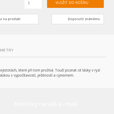
z na produkt
Doporučit známému
AMETRY
istotách, které při tom prožívá. Touží poznat cit lásky v ryzí
láskou s vypočítavostí, ješitností a cynismem.
Novinky na váš e-mail