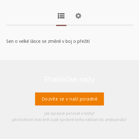
Sen o velké lásce se změnil v boj o přežití
Praktické rady
Dozvíte se v naší poradně
Jak správně pečovat o knihy?
Jak hodnotit stav knih a jak správně knihy nabízet do antikvariátu?