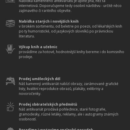
Nabídka kamenného antikvariátu je úplně jiná, než ta
internetová. Doporučujeme tedy osobní návštěvu - určitě něco
zajímavého či raritního objevíte.
Nabídka starých i novějších knih
v širokém sortimentu, od beletrie po poezii, od lékařských knih
po ty humoristické, od jazykových slovníků po právnickou
literaturu.
Výkup knih a učebnic
provádíme za hotové, hodnotnější knihy bereme i do komisního
prodeje.
Prodej uměleckých děl
Náš kamenný antikvariát nabízí obrazy, zarámované grafické
listy, kvalitní reprodukce obrazů, plakáty, exlibrisy a
novoročenky.
Prodej sběratelských předmětů
Náš antikvariát prodává pohlednice, staré fotografie,
gramodesky, různé letáky, reklamy, ale i autogramy známých
osobností.
Poradíme i vystavíme znalecký posudek