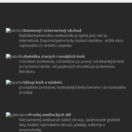
Kamenný i internetový obchod
Nabídka kamenného antikvariátu je úplně jiná, než ta
internetová. Doporučujeme tedy osobní návštěvu - určitě něco
zajímavého či raritního objevíte.
Nabídka starých i novějších knih
v širokém sortimentu, od beletrie po poezii, od lékařských knih
po ty humoristické, od jazykových slovníků po právnickou
literaturu.
Výkup knih a učebnic
provádíme za hotové, hodnotnější knihy bereme i do komisního
prodeje.
Prodej uměleckých děl
Náš kamenný antikvariát nabízí obrazy, zarámované grafické
listy, kvalitní reprodukce obrazů, plakáty, exlibrisy a
novoročenky.