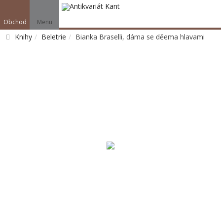
Obchod
Menu
Knihy
Beletrie
Bianka Braselli, dáma se děema hlavami
Vyhledat