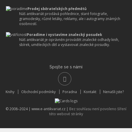
Prodej sběratelských předmětů
Náš antikvariát prodává pohlednice, staré fotografie,
gramodesky, různé letáky, reklamy, ale i autogramy známých
osobností.
Poradíme i vystavíme znalecký posudek
Náš antikvariát je oprávněn provádět znalecké odhady knih,
sbírek, uměleckých děl a vystavovat znalecké posudky.
Spojte se s námi
Knihy
Obchodní podmínky
Poradna
Kontakt
Nenašli jste?
© 2008–2024 |
www.e-antikvariat.cz
|
Bez souhlasu není povoleno šíření
této webové stránky