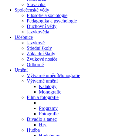
Slovacika
Společenské vědy
Filosofie a sociologie
Pedagogika a psychologie
Duchovní vědy
Jazykověda
Učebnice
Jazykové
Střední školy
Základní školy
Zvukové nosiče
Odborné
Umění
Výtvarné uměníMonografie
Výtvarné umění
Katalogy
Monografie
Film a fotografie
Programy
Fotografie
Divadlo a tanec
Hry
Hudba
Hudebniny