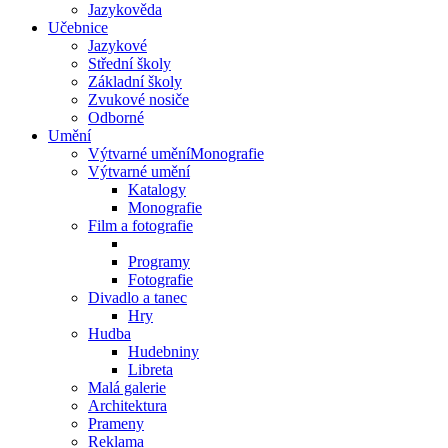
Jazykověda
Učebnice
Jazykové
Střední školy
Základní školy
Zvukové nosiče
Odborné
Umění
Výtvarné uměníMonografie
Výtvarné umění
Katalogy
Monografie
Film a fotografie
Programy
Fotografie
Divadlo a tanec
Hry
Hudba
Hudebniny
Libreta
Malá galerie
Architektura
Prameny
Reklama