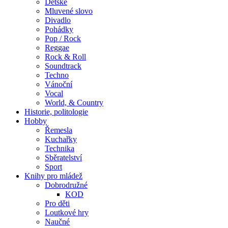
Dětské
Mluvené slovo
Divadlo
Pohádky
Pop / Rock
Reggae
Rock & Roll
Soundtrack
Techno
Vánoční
Vocal
World, & Country
Historie, politologie
Hobby
Řemesla
Kuchařky
Technika
Sběratelství
Sport
Knihy pro mládež
Dobrodružné
KOD
Pro děti
Loutkové hry
Naučné