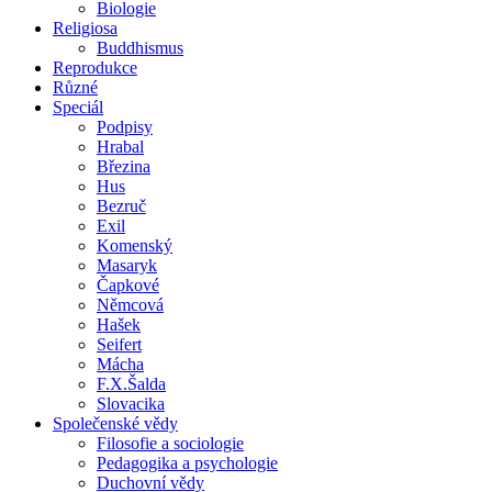
Biologie
Religiosa
Buddhismus
Reprodukce
Různé
Speciál
Podpisy
Hrabal
Březina
Hus
Bezruč
Exil
Komenský
Masaryk
Čapkové
Němcová
Hašek
Seifert
Mácha
F.X.Šalda
Slovacika
Společenské vědy
Filosofie a sociologie
Pedagogika a psychologie
Duchovní vědy