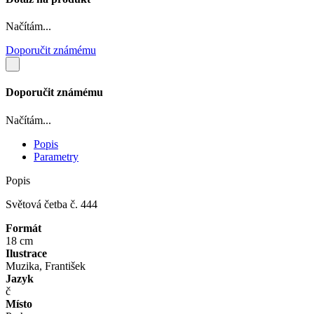
Načítám...
Doporučit známému
Doporučit známému
Načítám...
Popis
Parametry
Popis
Světová četba č. 444
Formát
18 cm
Ilustrace
Muzika, František
Jazyk
č
Místo