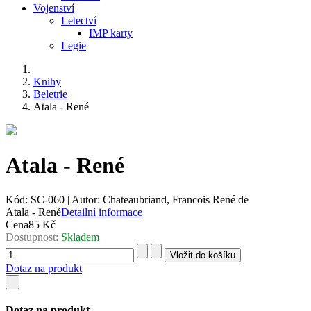
Vojenství
Letectví
IMP karty
Legie
Knihy
Beletrie
Atala - René
Atala - René
Kód:
SC-060
|
Autor:
Chateaubriand, Francois René de
Atala - René
Detailní informace
Cena
85 Kč
Dostupnost:
Skladem
Dotaz na produkt
Dotaz na produkt