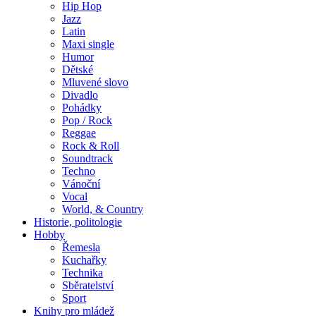
Hip Hop
Jazz
Latin
Maxi single
Humor
Dětské
Mluvené slovo
Divadlo
Pohádky
Pop / Rock
Reggae
Rock & Roll
Soundtrack
Techno
Vánoční
Vocal
World, & Country
Historie, politologie
Hobby
Řemesla
Kuchařky
Technika
Sběratelství
Sport
Knihy pro mládež