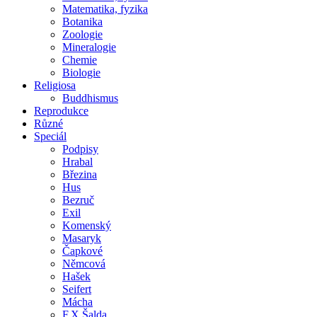
Matematika, fyzika
Botanika
Zoologie
Mineralogie
Chemie
Biologie
Religiosa
Buddhismus
Reprodukce
Různé
Speciál
Podpisy
Hrabal
Březina
Hus
Bezruč
Exil
Komenský
Masaryk
Čapkové
Němcová
Hašek
Seifert
Mácha
F.X.Šalda