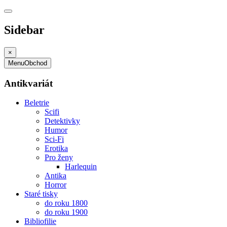
Sidebar
×
Menu
Obchod
Antikvariát
Beletrie
Scifi
Detektivky
Humor
Sci-Fi
Erotika
Pro ženy
Harlequin
Antika
Horror
Staré tisky
do roku 1800
do roku 1900
Bibliofilie