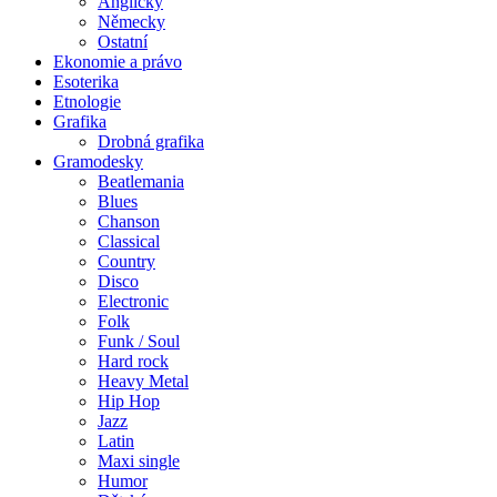
Anglicky
Německy
Ostatní
Ekonomie a právo
Esoterika
Etnologie
Grafika
Drobná grafika
Gramodesky
Beatlemania
Blues
Chanson
Classical
Country
Disco
Electronic
Folk
Funk / Soul
Hard rock
Heavy Metal
Hip Hop
Jazz
Latin
Maxi single
Humor