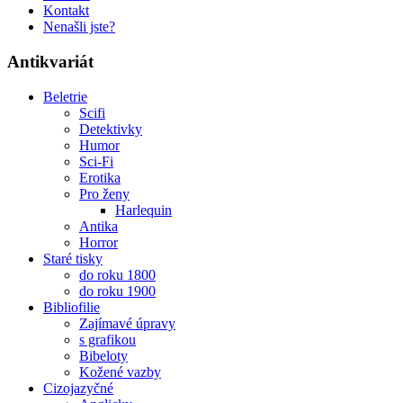
Kontakt
Nenašli jste?
Antikvariát
Beletrie
Scifi
Detektivky
Humor
Sci-Fi
Erotika
Pro ženy
Harlequin
Antika
Horror
Staré tisky
do roku 1800
do roku 1900
Bibliofilie
Zajímavé úpravy
s grafikou
Bibeloty
Kožené vazby
Cizojazyčné