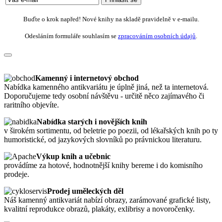
Buďte o krok napřed! Nové knihy na skladě pravidelně v e-mailu.
Odesláním formuláře souhlasím se
zpracováním osobních údajů
.
Kamenný i internetový obchod
Nabídka kamenného antikvariátu je úplně jiná, než ta internetová.
Doporučujeme tedy osobní návštěvu - určitě něco zajímavého či
raritního objevíte.
Nabídka starých i novějších knih
v širokém sortimentu, od beletrie po poezii, od lékařských knih po ty
humoristické, od jazykových slovníků po právnickou literaturu.
Výkup knih a učebnic
provádíme za hotové, hodnotnější knihy bereme i do komisního
prodeje.
Prodej uměleckých děl
Náš kamenný antikvariát nabízí obrazy, zarámované grafické listy,
kvalitní reprodukce obrazů, plakáty, exlibrisy a novoročenky.