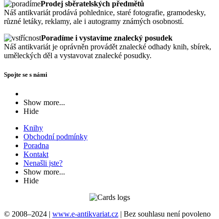
Prodej sběratelských předmětů
Náš antikvariát prodává pohlednice, staré fotografie, gramodesky,
různé letáky, reklamy, ale i autogramy známých osobností.
Poradíme i vystavíme znalecký posudek
Náš antikvariát je oprávněn provádět znalecké odhady knih, sbírek,
uměleckých děl a vystavovat znalecké posudky.
Spojte se s námi
Show more...
Hide
Knihy
Obchodní podmínky
Poradna
Kontakt
Nenašli jste?
Show more...
Hide
© 2008–2024 |
www.e-antikvariat.cz
|
Bez souhlasu není povoleno