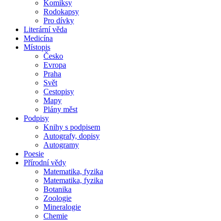
Komiksy
Rodokapsy
Pro dívky
Literární věda
Medicína
Místopis
Česko
Evropa
Praha
Svět
Cestopisy
Mapy
Plány měst
Podpisy
Knihy s podpisem
Autografy, dopisy
Autogramy
Poesie
Přírodní vědy
Matematika, fyzika
Matematika, fyzika
Botanika
Zoologie
Mineralogie
Chemie