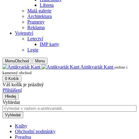
Libreta
Malá galerie
Architektura
Prameny
Reklama
Vojenství
Letectví
IMP karty
Legie
Menu
Obchod
Menu
Antikvariát Kant
online i
kamenný obchod
0
Košík
Váš košík je prázdný
Přihlášení
Hledej
Vyhledat
Vyhledat
Knihy
Obchodní podmínky
Poradna