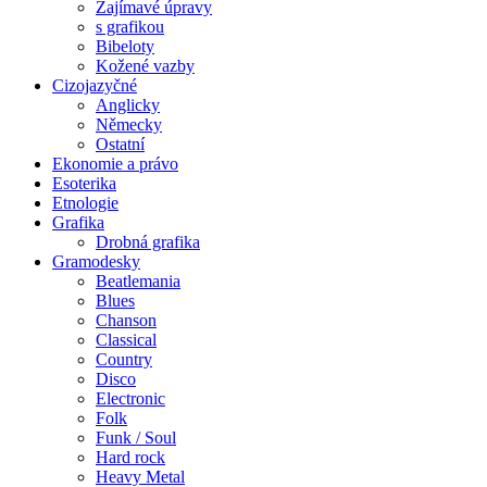
Zajímavé úpravy
s grafikou
Bibeloty
Kožené vazby
Cizojazyčné
Anglicky
Německy
Ostatní
Ekonomie a právo
Esoterika
Etnologie
Grafika
Drobná grafika
Gramodesky
Beatlemania
Blues
Chanson
Classical
Country
Disco
Electronic
Folk
Funk / Soul
Hard rock
Heavy Metal