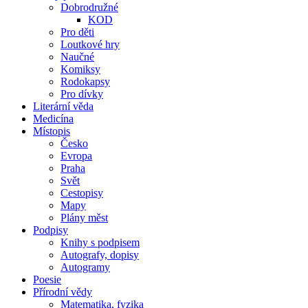
Dobrodružné
KOD
Pro děti
Loutkové hry
Naučné
Komiksy
Rodokapsy
Pro dívky
Literární věda
Medicína
Místopis
Česko
Evropa
Praha
Svět
Cestopisy
Mapy
Plány měst
Podpisy
Knihy s podpisem
Autografy, dopisy
Autogramy
Poesie
Přírodní vědy
Matematika, fyzika