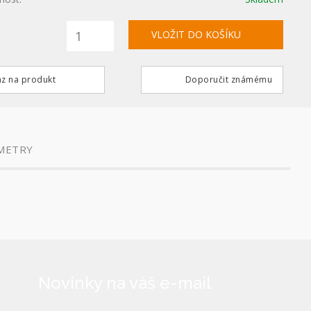
z na produkt
Doporučit známému
METRY
Novinky na váš e-mail