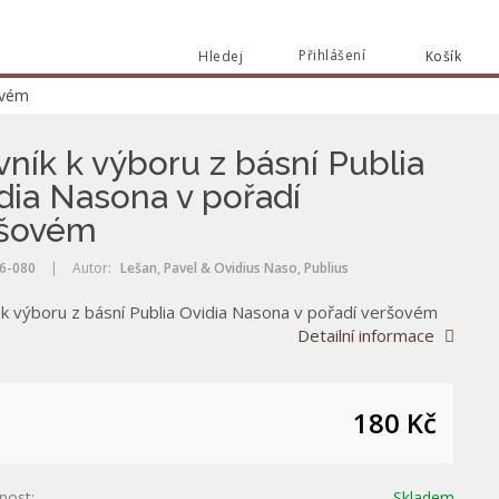
Přihlášení
Hledej
Košík
Vyhle
ovém
Vyhledat
vník k výboru z básní Publia
dia Nasona v pořadí
ršovém
6-080
|
Autor:
Lešan, Pavel & Ovidius Naso, Publius
k k výboru z básní Publia Ovidia Nasona v pořadí veršovém
Detailní informace
180 Kč
nost:
Skladem