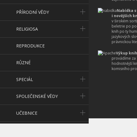
Nabídka s
PŘÍRODNÍ VĚDY
i novějších k
v širokém sort
beletrie po po
RELIGIOSA
knih po ty hum
jazykových slo
právnickou lite
REPRODUKCE
Výkup knih
provádíme za 
RŮZNÉ
hodnotnější k
komisního pro
SPECIÁL
SPOLEČENSKÉ VĚDY
UČEBNICE
UMĚNÍ