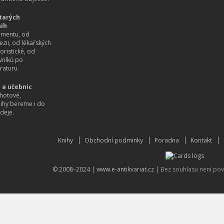
tarých
nih
imentu, od
ezii, od lékařských
oristické, od
vníků po
raturu.
 a učebnic
hotové,
nihy bereme i do
deje.
Knihy
Obchodní podmínky
Poradna
Kontakt
© 2008–2024 |
www.e-antikvariat.cz
|
Bez souhlasu není pov