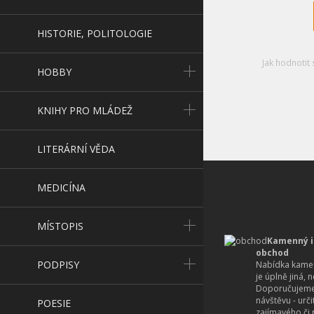
HISTORIE, POLITOLOGIE
Jak hodnotit 
HOBBY
KNIHY PRO MLÁDEŽ
LITERÁRNÍ VĚDA
MEDICÍNA
MÍSTOPIS
Kamenný i
obchod
PODPISY
Nabídka kamen
je úplně jiná, 
Doporučujeme
návštěvu - urč
POESIE
zajímavého či r