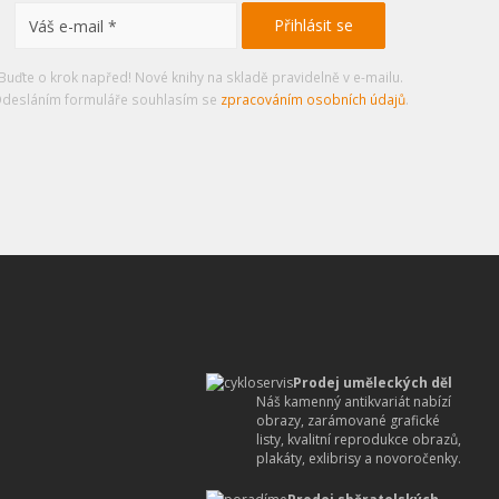
Buďte o krok napřed! Nové knihy na skladě pravidelně v e-mailu.
desláním formuláře souhlasím se
zpracováním osobních údajů
.
Prodej uměleckých děl
Náš kamenný antikvariát nabízí
obrazy, zarámované grafické
listy, kvalitní reprodukce obrazů,
plakáty, exlibrisy a novoročenky.