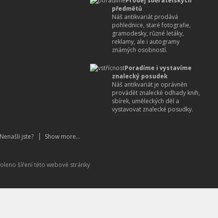
Prodej sběratelských
předmětů
Náš antikvariát prodává
pohlednice, staré fotografie,
gramodesky, různé letáky,
reklamy, ale i autogramy
známých osobností.
Poradíme i vystavíme
znalecký posudek
Náš antikvariát je oprávněn
provádět znalecké odhady knih,
sbírek, uměleckých děl a
vystavovat znalecké posudky.
Nenašli jste?
Show more...
oleno šíření této webové stránky