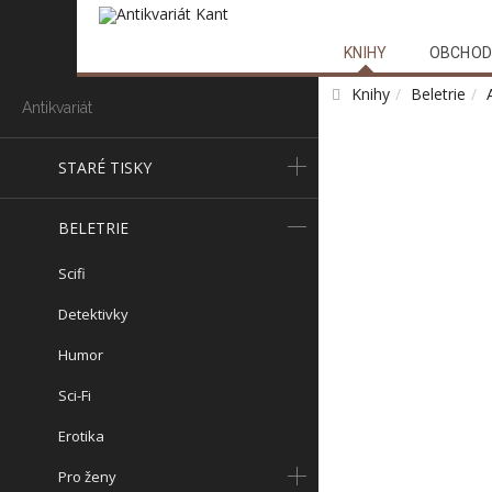
KNIHY
OBCHOD
Knihy
Beletrie
Antikvariát
STARÉ TISKY
BELETRIE
Scifi
Detektivky
Humor
Sci-Fi
Erotika
Pro ženy