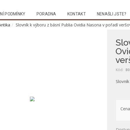
NÍ PODMÍNKY
PORADNA
KONTAKT
NENAŠLI JSTE?
Antika
Slovník k výboru z básní Publia Ovidia Nasona v pořadí verš
Slo
Ovi
ve
Kód:
B0
Slovní
Cena
Dostup