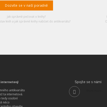
Dozvíte se v naší poradně
Jak správně pečovat o knihy?
stav knih a jak správně knihy nabízet do antikvariátu?
O
 internetový
Spojte se s námi
ného antikvariátu
Show more...
než ta internetová.
 tedy osobní
itě něco
aritního objevíte.