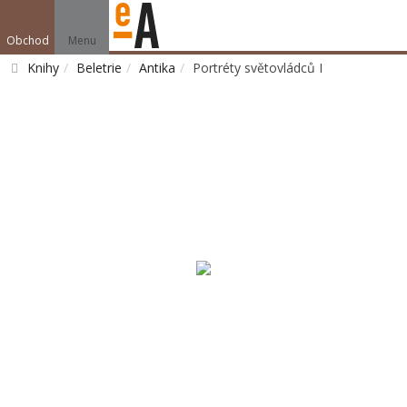
Obchod
Menu
Knihy
Beletrie
Antika
Portréty světovládců I
Vyhledat