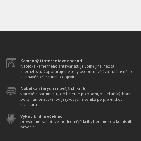
Kamenný i internetový obchod
Nabídka kamenného antikvariátu je úplně jiná, než ta
internetová. Doporučujeme tedy osobní návštěvu - určitě něco
zajímavého či raritního objevíte.
Nabídka starých i novějších knih
v širokém sortimentu, od beletrie po poezii, od lékařských knih
po ty humoristické, od jazykových slovníků po právnickou
literaturu.
Výkup knih a učebnic
provádíme za hotové, hodnotnější knihy bereme i do komisního
prodeje.