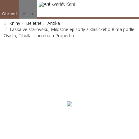
Obchod
Menu
Knihy
Beletrie
Antika
Láska ve starověku, Milostné episody z klasického Říma podle
Ovidia, Tibulla, Lucretia a Propertia.
Vyhledat