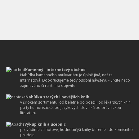
Kamenný i internetový obchod
Nabídka kamenného antikvariátu je úplně jiná, než ta
internetová. Doporučujeme tedy osobní návštěvu - určitě něco
zajímavého či raritního objevíte.
Nabídka starých i novějších knih
v širokém sortimentu, od beletrie po poezii, od lékařských knih
po ty humoristické, od jazykových slovníků po právnickou
literaturu.
Výkup knih a učebnic
provádíme za hotové, hodnotnější knihy bereme i do komisního
prodeje.