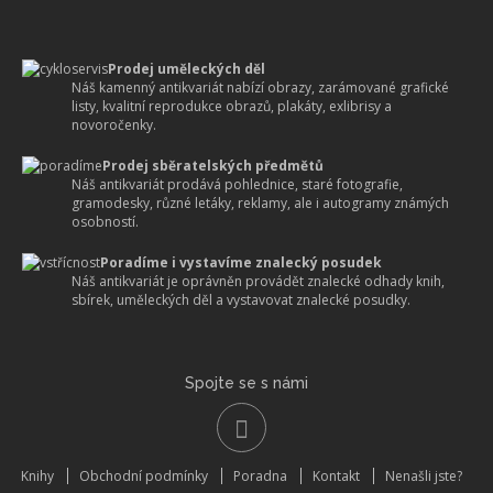
Prodej uměleckých děl
Náš kamenný antikvariát nabízí obrazy, zarámované grafické
listy, kvalitní reprodukce obrazů, plakáty, exlibrisy a
novoročenky.
Prodej sběratelských předmětů
Náš antikvariát prodává pohlednice, staré fotografie,
gramodesky, různé letáky, reklamy, ale i autogramy známých
osobností.
Poradíme i vystavíme znalecký posudek
Náš antikvariát je oprávněn provádět znalecké odhady knih,
sbírek, uměleckých děl a vystavovat znalecké posudky.
Spojte se s námi
Knihy
Obchodní podmínky
Poradna
Kontakt
Nenašli jste?