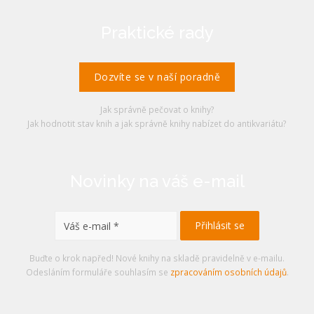
Praktické rady
Dozvíte se v naší poradně
Jak správně pečovat o knihy?
Jak hodnotit stav knih a jak správně knihy nabízet do antikvariátu?
Novinky na váš e-mail
Buďte o krok napřed! Nové knihy na skladě pravidelně v e-mailu.
Odesláním formuláře souhlasím se
zpracováním osobních údajů
.