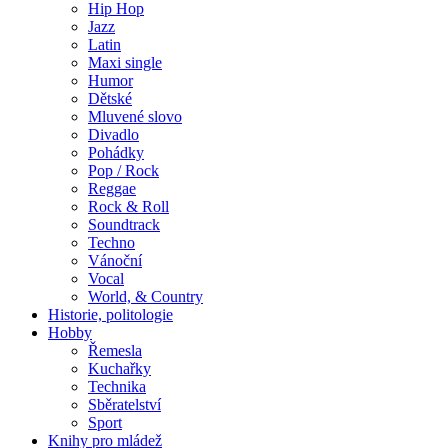
Hip Hop
Jazz
Latin
Maxi single
Humor
Dětské
Mluvené slovo
Divadlo
Pohádky
Pop / Rock
Reggae
Rock & Roll
Soundtrack
Techno
Vánoční
Vocal
World, & Country
Historie, politologie
Hobby
Řemesla
Kuchařky
Technika
Sběratelství
Sport
Knihy pro mládež