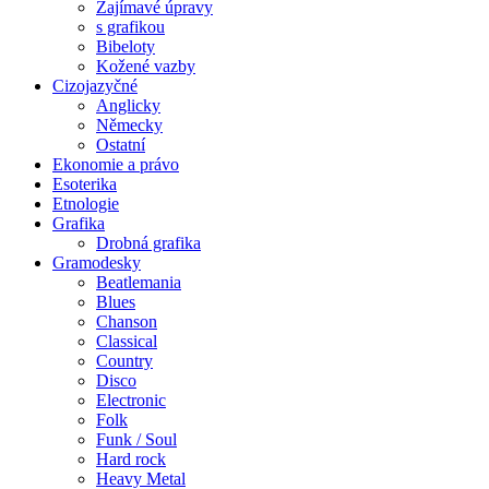
Zajímavé úpravy
s grafikou
Bibeloty
Kožené vazby
Cizojazyčné
Anglicky
Německy
Ostatní
Ekonomie a právo
Esoterika
Etnologie
Grafika
Drobná grafika
Gramodesky
Beatlemania
Blues
Chanson
Classical
Country
Disco
Electronic
Folk
Funk / Soul
Hard rock
Heavy Metal