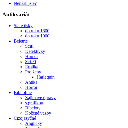
Nenašli jste?
Antikvariát
Staré tisky
do roku 1800
do roku 1900
Beletrie
Scifi
Detektivky
Humor
Sci-Fi
Erotika
Pro ženy
Harlequin
Antika
Horror
Bibliofilie
Zajímavé úpravy
s grafikou
Bibeloty
Kožené vazby
Cizojazyčné
Anglicky