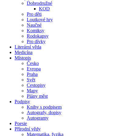
Dobrodružné
KOD
Pro děti
Loutkové hry
Naučné
Komiksy
Rodokapsy
Pro dívky
Literární věda
Medicína
Místopis
Česko
Evropa
Praha
Svět
Cestopisy
Mapy
Plány měst
Podpisy
Knihy s podpisem
Autografy, dopisy
Autogramy
Poesie
Přírodní vědy
Matematika, fyzika