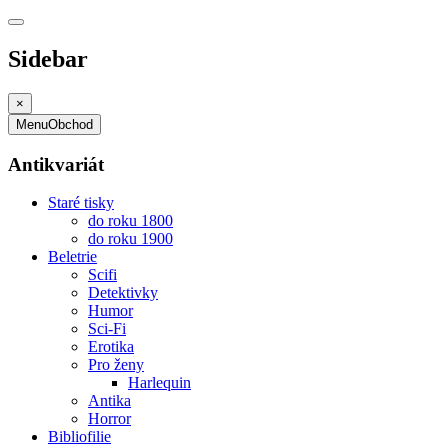
Sidebar
×
Menu
Obchod
Antikvariát
Staré tisky
do roku 1800
do roku 1900
Beletrie
Scifi
Detektivky
Humor
Sci-Fi
Erotika
Pro ženy
Harlequin
Antika
Horror
Bibliofilie