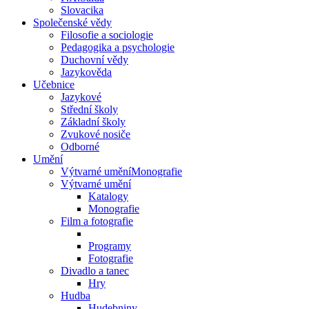
Slovacika
Společenské vědy
Filosofie a sociologie
Pedagogika a psychologie
Duchovní vědy
Jazykověda
Učebnice
Jazykové
Střední školy
Základní školy
Zvukové nosiče
Odborné
Umění
Výtvarné uměníMonografie
Výtvarné umění
Katalogy
Monografie
Film a fotografie
Programy
Fotografie
Divadlo a tanec
Hry
Hudba
Hudebniny