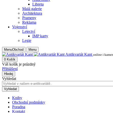
Libreta
Malá galerie
Architektura
Prameny
Reklama
Vojenství
Letectví
IMP karty
Legie
Menu
Obchod
Menu
Antikvariát Kant
online i kame
0
Košík
Váš košík je prázdný
Přihlášení
Hledej
Vyhledat
Vyhledat
Knihy
Obchodní podmínky
Poradna
Kontakt