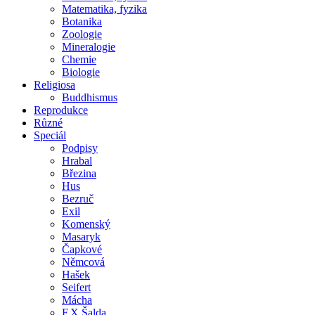
Matematika, fyzika
Botanika
Zoologie
Mineralogie
Chemie
Biologie
Religiosa
Buddhismus
Reprodukce
Různé
Speciál
Podpisy
Hrabal
Březina
Hus
Bezruč
Exil
Komenský
Masaryk
Čapkové
Němcová
Hašek
Seifert
Mácha
F.X.Šalda