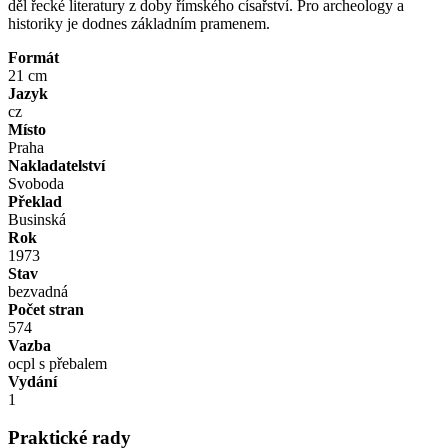
děl řecké literatury z doby římského císařství. Pro archeology a
historiky je dodnes základním pramenem.
Formát
21 cm
Jazyk
cz
Místo
Praha
Nakladatelství
Svoboda
Překlad
Businská
Rok
1973
Stav
bezvadná
Počet stran
574
Vazba
ocpl s přebalem
Vydání
1
Praktické rady