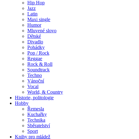
Hip Hop
Jazz
Latin
Maxi single
Humor
Mluvené slovo
Dětské
Divadlo
Pohádky
Pop / Rock
Reggae
Rock & Roll
Soundtrack
Techno
Vánoční
Vocal
World, & Country
Historie, politologie
Hobby
Řemesla
Kuchařky
Technika
Sběratelství
Sport
Knihy pro mládež