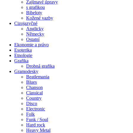
Zajímavé úpravy
s grafikou
Bibeloty
Kožené vazby
Cizojazyčné
Anglicky
Německy
Ostatní
Ekonomie a právo
Esoterika
Etnologie
Grafika
Drobná grafika
Gramodesky
Beatlemania
Blues
Chanson
Classical
Country
Disco
Electronic
Folk
Funk / Soul
Hard rock
Heavy Metal