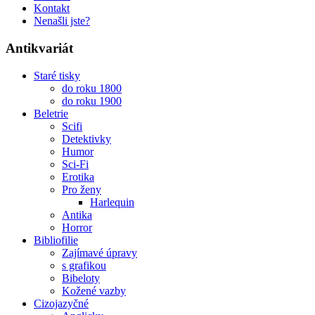
Kontakt
Nenašli jste?
Antikvariát
Staré tisky
do roku 1800
do roku 1900
Beletrie
Scifi
Detektivky
Humor
Sci-Fi
Erotika
Pro ženy
Harlequin
Antika
Horror
Bibliofilie
Zajímavé úpravy
s grafikou
Bibeloty
Kožené vazby
Cizojazyčné