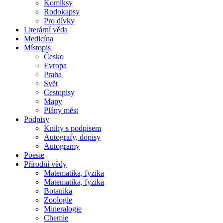
Komiksy
Rodokapsy
Pro dívky
Literární věda
Medicína
Místopis
Česko
Evropa
Praha
Svět
Cestopisy
Mapy
Plány měst
Podpisy
Knihy s podpisem
Autografy, dopisy
Autogramy
Poesie
Přírodní vědy
Matematika, fyzika
Matematika, fyzika
Botanika
Zoologie
Mineralogie
Chemie