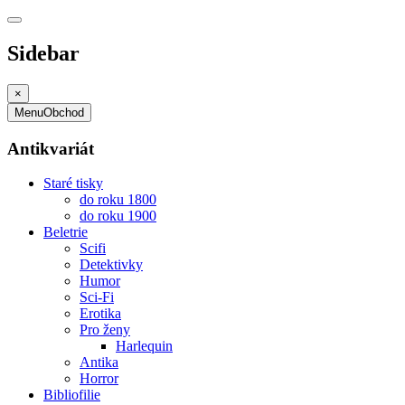
Sidebar
×
Menu
Obchod
Antikvariát
Staré tisky
do roku 1800
do roku 1900
Beletrie
Scifi
Detektivky
Humor
Sci-Fi
Erotika
Pro ženy
Harlequin
Antika
Horror
Bibliofilie