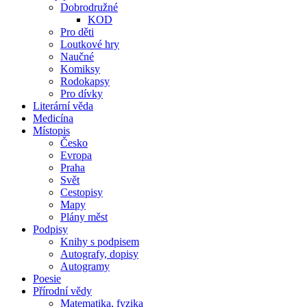
Dobrodružné
KOD
Pro děti
Loutkové hry
Naučné
Komiksy
Rodokapsy
Pro dívky
Literární věda
Medicína
Místopis
Česko
Evropa
Praha
Svět
Cestopisy
Mapy
Plány měst
Podpisy
Knihy s podpisem
Autografy, dopisy
Autogramy
Poesie
Přírodní vědy
Matematika, fyzika