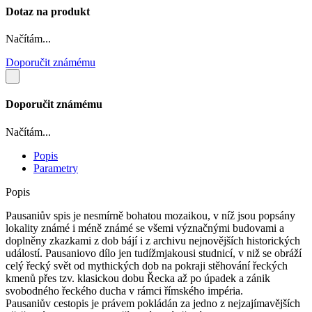
Dotaz na produkt
Načítám...
Doporučit známému
Doporučit známému
Načítám...
Popis
Parametry
Popis
Pausaniův spis je nesmírně bohatou mozaikou, v níž jsou popsány
lokality známé i méně známé se všemi význačnými budovami a
doplněny zkazkami z dob bájí i z archivu nejnovějších historických
událostí. Pausaniovo dílo jen tudížmjakousi studnicí, v niž se obráží
celý řecký svět od mythických dob na pokraji stěhování řeckých
kmenů přes tzv. klasickou dobu Řecka až po úpadek a zánik
svobodného řeckého ducha v rámci římského impéria.
Pausaniův cestopis je právem pokládán za jedno z nejzajímavějších