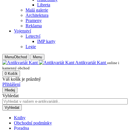
Libreta
Malá galerie
Architektura
Prameny
Reklama
Vojenství
Letectví
IMP karty
Legie
Menu
Obchod
Menu
Antikvariát Kant
online i
kamenný obchod
0
Košík
Váš košík je prázdný
Přihlášení
Hledej
Vyhledat
Vyhledat
Knihy
Obchodní podmínky
Poradna