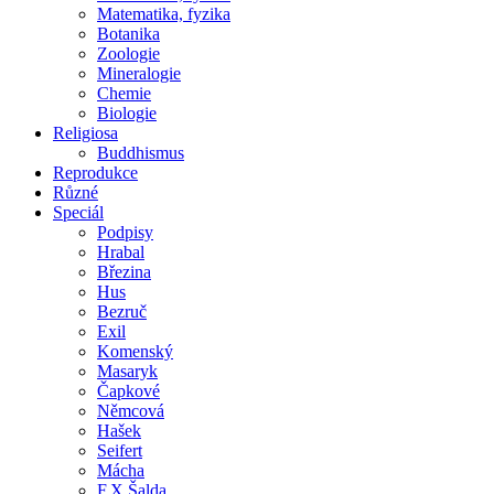
Matematika, fyzika
Botanika
Zoologie
Mineralogie
Chemie
Biologie
Religiosa
Buddhismus
Reprodukce
Různé
Speciál
Podpisy
Hrabal
Březina
Hus
Bezruč
Exil
Komenský
Masaryk
Čapkové
Němcová
Hašek
Seifert
Mácha
F.X.Šalda