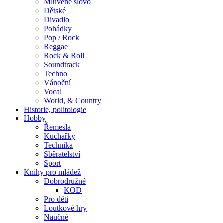
Mluvené slovo
Dětské
Divadlo
Pohádky
Pop / Rock
Reggae
Rock & Roll
Soundtrack
Techno
Vánoční
Vocal
World, & Country
Historie, politologie
Hobby
Řemesla
Kuchařky
Technika
Sběratelství
Sport
Knihy pro mládež
Dobrodružné
KOD
Pro děti
Loutkové hry
Naučné