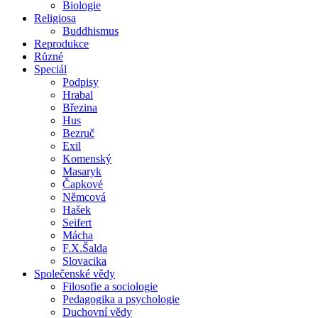
Biologie
Religiosa
Buddhismus
Reprodukce
Různé
Speciál
Podpisy
Hrabal
Březina
Hus
Bezruč
Exil
Komenský
Masaryk
Čapkové
Němcová
Hašek
Seifert
Mácha
F.X.Šalda
Slovacika
Společenské vědy
Filosofie a sociologie
Pedagogika a psychologie
Duchovní vědy