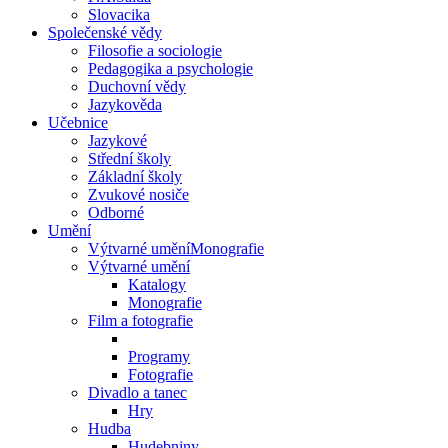
Slovacika
Společenské vědy
Filosofie a sociologie
Pedagogika a psychologie
Duchovní vědy
Jazykověda
Učebnice
Jazykové
Střední školy
Základní školy
Zvukové nosiče
Odborné
Umění
Výtvarné uměníMonografie
Výtvarné umění
Katalogy
Monografie
Film a fotografie
Programy
Fotografie
Divadlo a tanec
Hry
Hudba
Hudebniny