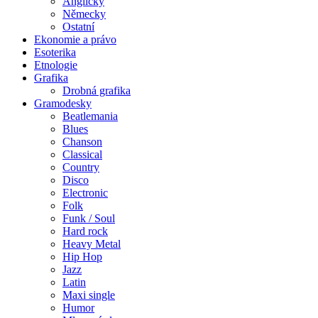
Anglicky
Německy
Ostatní
Ekonomie a právo
Esoterika
Etnologie
Grafika
Drobná grafika
Gramodesky
Beatlemania
Blues
Chanson
Classical
Country
Disco
Electronic
Folk
Funk / Soul
Hard rock
Heavy Metal
Hip Hop
Jazz
Latin
Maxi single
Humor