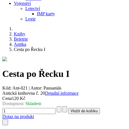
Vojenství
Letectví
IMP karty
Legie
Knihy
Beletrie
Antika
Cesta po Řecku I
Cesta po Řecku I
Kód:
Ant-021
|
Autor:
Pausaniás
Antická knihovna č. 20
Detailní informace
Cena
120 Kč
Dostupnost:
Skladem
Dotaz na produkt