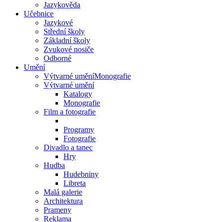
Jazykověda
Učebnice
Jazykové
Střední školy
Základní školy
Zvukové nosiče
Odborné
Umění
Výtvarné uměníMonografie
Výtvarné umění
Katalogy
Monografie
Film a fotografie
Programy
Fotografie
Divadlo a tanec
Hry
Hudba
Hudebniny
Libreta
Malá galerie
Architektura
Prameny
Reklama