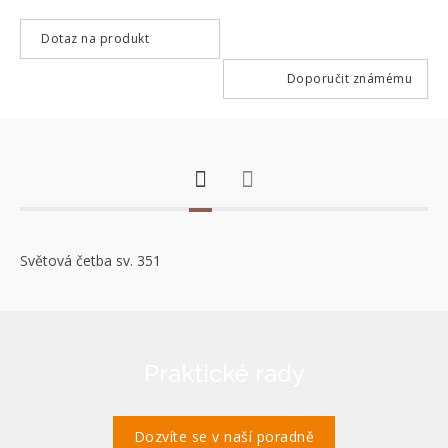
Dotaz na produkt
Doporučit známému
Světová četba sv. 351
Praktické rady
Dozvíte se v naší poradně