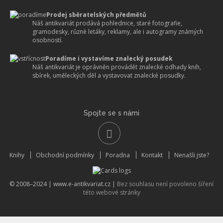
Prodej sběratelských předmětů
Náš antikvariát prodává pohlednice, staré fotografie,
gramodesky, různé letáky, reklamy, ale i autogramy známých
osobností.
Poradíme i vystavíme znalecký posudek
Náš antikvariát je oprávněn provádět znalecké odhady knih,
sbírek, uměleckých děl a vystavovat znalecké posudky.
Spojte se s námi
Knihy
Obchodní podmínky
Poradna
Kontakt
Nenašli jste?
© 2008–2024 |
www.e-antikvariat.cz
|
Bez souhlasu není povoleno šíření
této webové stránky