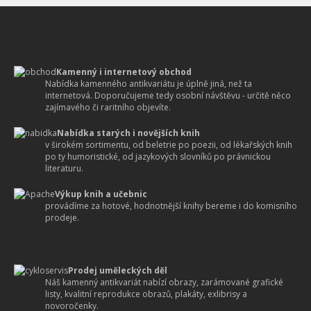
Kamenný i internetový obchod
Nabídka kamenného antikvariátu je úplně jiná, než ta
internetová. Doporučujeme tedy osobní návštěvu - určitě něco
zajímavého či raritního objevíte.
Nabídka starých i novějších knih
v širokém sortimentu, od beletrie po poezii, od lékařských knih
po ty humoristické, od jazykových slovníků po právnickou
literaturu.
Výkup knih a učebnic
provádíme za hotové, hodnotnější knihy bereme i do komisního
prodeje.
Prodej uměleckých děl
Náš kamenný antikvariát nabízí obrazy, zarámované grafické
listy, kvalitní reprodukce obrazů, plakáty, exlibrisy a
novoročenky.