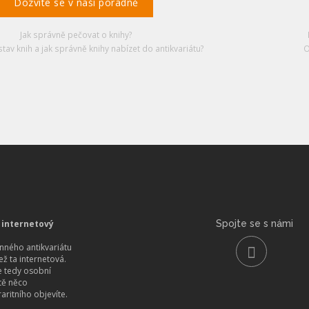
Dozvíte se v naší poradně
Jak správně pečovat o knihy?
stav knih a jak správně knihy nabízet do antikvariátu?
O
 internetový
Spojte se s námi
ného antikvariátu
než ta internetová.
 tedy osobní
itě něco
aritního objevíte.