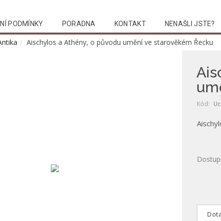
NÍ PODMÍNKY
PORADNA
KONTAKT
NENAŠLI JSTE?
Antika
Aischylos a Athény, o původu umění ve starověkém Řecku
Ais
umě
Kód:
Uc
Aischy
Dostup
Dota