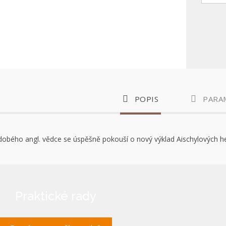
POPIS
PARA
dobého angl. vědce se úspěšně pokouší o nový výklad Aischylových h
Praktické rady