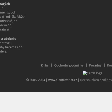
tarých
nih
imentu, od
ezii, od lékařských
oristické, od
vníků po
raturu.
 a učebnic
hotové,
nihy bereme i do
deje.
Knihy
Obchodní podmínky
Poradna
Kon
© 2008–2024 |
www.e-antikvariat.cz
|
Bez souhlasu není pov