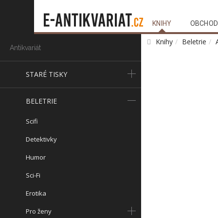
KNIHY
OBCHOD
Knihy
Beletrie
Antikvariát
STARÉ TISKY
BELETRIE
Scifi
Detektivky
Humor
Sci-Fi
Erotika
Pro ženy