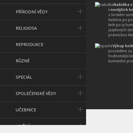
Nabídka s
i novějších k
PŘÍRODNÍ VĚDY
v širokém sort
beletrie po po
knih po ty hum
RELIGIOSA
jazykových slo
právnickou lite
REPRODUKCE
Výkup knih
provádíme za 
hodnotnější k
RŮZNÉ
komisního pro
SPECIÁL
SPOLEČENSKÉ VĚDY
UČEBNICE
UMĚNÍ