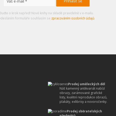
Buďte o krok napřed! Nové knihy na skladě pravidelně v e-mailu.
desláním formuláře souhlasím se
zpracováním osobních údajů
.
Prodej uměleckých děl
Náš kamenný antikvariát nabízí
obrazy, zarámované grafické
listy, kvalitní reprodukce obrazů,
plakáty, exlibrisy a novoročenky.
Prodej sběratelských
předmětů