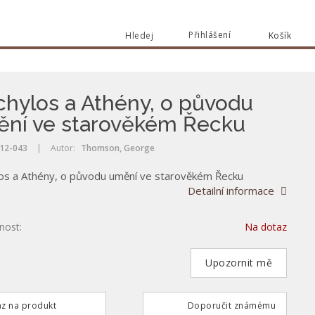
Přihlášení
Hledej
Košík
Vyhle
Vyhledat
chylos a Athény, o původu
ní ve starověkém Řecku
12-043
|
Autor:
Thomson, George
los a Athény, o původu umění ve starověkém Řecku
Detailní informace
nost:
Na dotaz
Upozornit mě
z na produkt
Doporučit známému