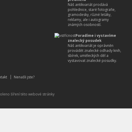
Náš antikvariát prodává
pohlednice, staré fotografie,
gramodesky, různé letáky,
reklamy, ale i autogramy
známých osobností.
Poradíme i vystavíme
znalecký posudek
Náš antikvariát je oprávněn
provádět znalecké odhady knih,
sbírek, uměleckých děl a
vystavovat znalecké posudky.
takt
Nenašli jste?
oleno šíření této webové stránky