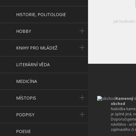
HISTORIE, POLITOLOGIE
Jak hodnotit 
HOBBY
KNIHY PRO MLÁDEŽ
LITERÁRNÍ VĚDA
MEDICÍNA
MÍSTOPIS
Kamenný i
obchod
Nabídka kamen
je úplně jiná, 
PODPISY
Doporučujeme
návštěvu - urč
zajímavého či r
POESIE