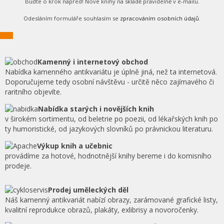
Buďte o krok napřed! Nové knihy na skladě pravidelně v e-mailu.
Odesláním formuláře souhlasím se
zpracováním osobních údajů
.
Kamenný i internetový obchod
Nabídka kamenného antikvariátu je úplně jiná, než ta internetová.
Doporučujeme tedy osobní návštěvu - určitě něco zajímavého či
raritního objevíte.
Nabídka starých i novějších knih
v širokém sortimentu, od beletrie po poezii, od lékařských knih po
ty humoristické, od jazykových slovníků po právnickou literaturu.
Výkup knih a učebnic
provádíme za hotové, hodnotnější knihy bereme i do komisního
prodeje.
Prodej uměleckých děl
Náš kamenný antikvariát nabízí obrazy, zarámované grafické listy,
kvalitní reprodukce obrazů, plakáty, exlibrisy a novoročenky.