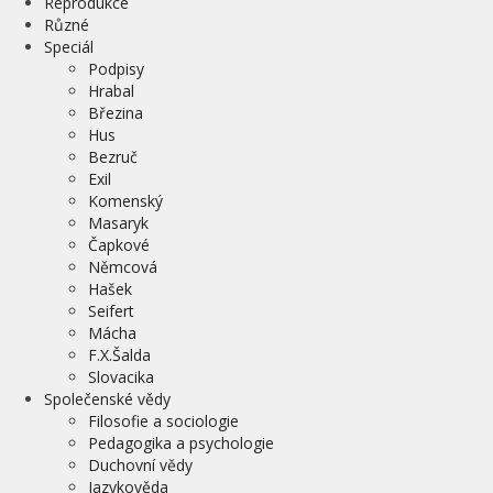
Reprodukce
Různé
Speciál
Podpisy
Hrabal
Březina
Hus
Bezruč
Exil
Komenský
Masaryk
Čapkové
Němcová
Hašek
Seifert
Mácha
F.X.Šalda
Slovacika
Společenské vědy
Filosofie a sociologie
Pedagogika a psychologie
Duchovní vědy
Jazykověda