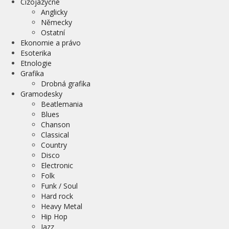
Cizojazyčné
Anglicky
Německy
Ostatní
Ekonomie a právo
Esoterika
Etnologie
Grafika
Drobná grafika
Gramodesky
Beatlemania
Blues
Chanson
Classical
Country
Disco
Electronic
Folk
Funk / Soul
Hard rock
Heavy Metal
Hip Hop
Jazz