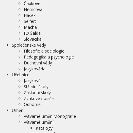
Čapkové
Němcová
Hašek
Seifert
Mácha
F.X.Šalda
Slovacika
Společenské vědy
Filosofie a sociologie
Pedagogika a psychologie
Duchovní vědy
Jazykověda
Učebnice
Jazykové
Střední školy
Základní školy
Zvukové nosiče
Odborné
Umění
Výtvarné uměníMonografie
Výtvarné umění
Katalogy