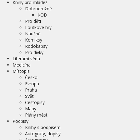
Knihy pro mládež
Dobrodružné
KOD
Pro děti
Loutkové hry
Naučné
Komiksy
Rodokapsy
Pro dívky
Literární věda
Medicína
Místopis
Česko
Evropa
Praha
Svět
Cestopisy
Mapy
Plány měst
Podpisy
Knihy s podpisem
Autografy, dopisy
Autogramy