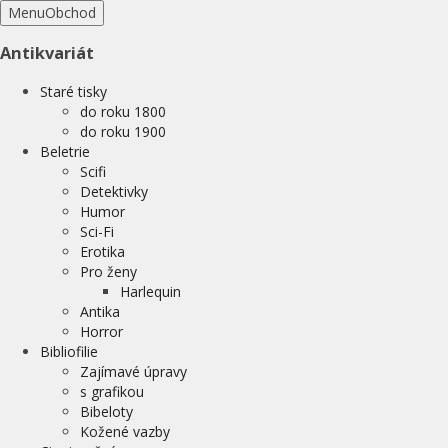
Menu
Obchod
Antikvariát
Staré tisky
do roku 1800
do roku 1900
Beletrie
Scifi
Detektivky
Humor
Sci-Fi
Erotika
Pro ženy
Harlequin
Antika
Horror
Bibliofilie
Zajímavé úpravy
s grafikou
Bibeloty
Kožené vazby