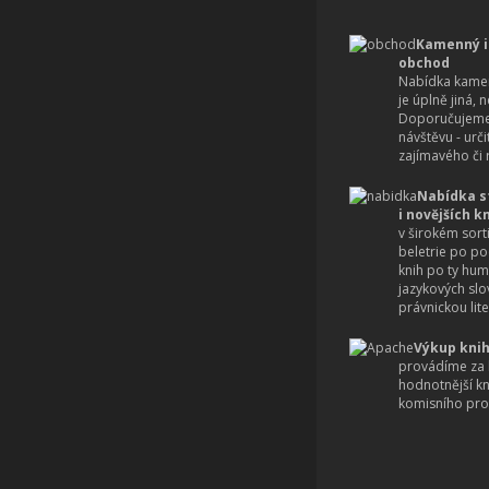
Kamenný i
obchod
Nabídka kamen
je úplně jiná, 
Doporučujeme
návštěvu - urč
zajímavého či r
Nabídka s
i novějších k
v širokém sort
beletrie po po
knih po ty hum
jazykových slo
právnickou lite
Výkup knih
provádíme za 
hodnotnější k
komisního pro