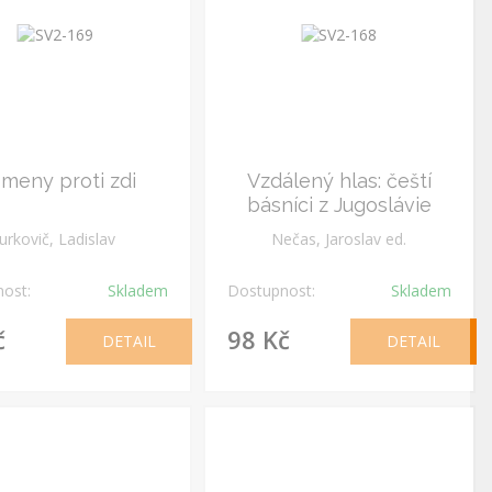
smeny proti zdi
Vzdálený hlas: čeští
básníci z Jugoslávie
Jurkovič, Ladislav
Nečas, Jaroslav ed.
ost:
Skladem
Dostupnost:
Skladem
č
98 Kč
DETAIL
DETAIL