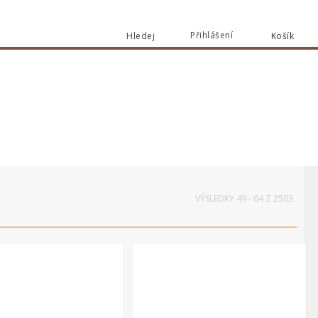
Přihlášení
Hledej
Košík
Vyhledat
VÝSLEDKY 49 - 64 Z 2503