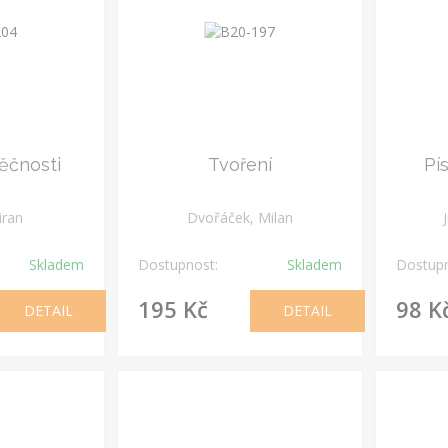
ěčnosti
Tvoření
Pí
iran
Dvořáček, Milan
Skladem
Dostupnost:
Skladem
Dostupn
195 Kč
98 K
DETAIL
DETAIL