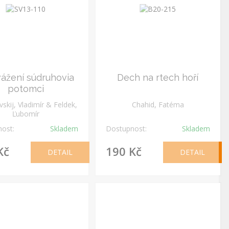
vážení súdruhovia
Dech na rtech hoří
potomci
skij, Vladimír & Feldek,
Chahid, Fatéma
Ľubomír
ost:
Skladem
Dostupnost:
Skladem
Kč
190 Kč
DETAIL
DETAIL