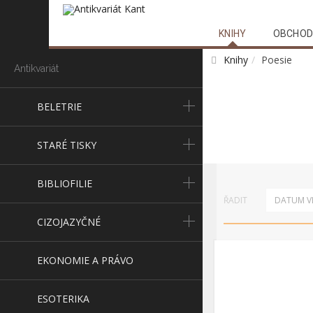
KNIHY
OBCHOD
Knihy
Poesie
Antikvariát
BELETRIE
STARÉ TISKY
BIBLIOFILIE
ŘADIT
DATUM VL
CIZOJAZYČNÉ
EKONOMIE A PRÁVO
ESOTERIKA