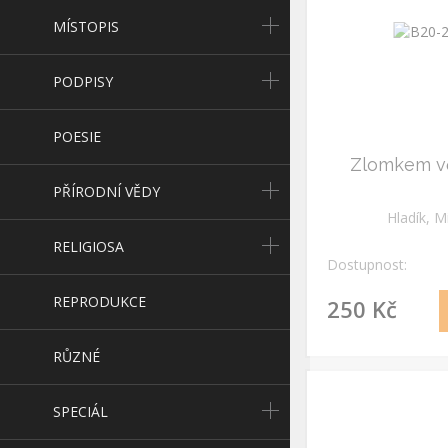
MÍSTOPIS
PODPISY
POESIE
Zlomkem v
PŘÍRODNÍ VĚDY
Hladík, M
RELIGIOSA
Dostupnost:
REPRODUKCE
250 Kč
RŮZNÉ
SPECIÁL