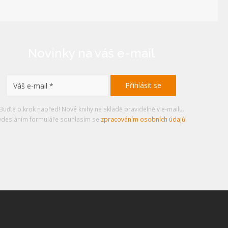
Novinky na váš e-mail
Buďte o krok napřed! Nové knihy na skladě pravidelně v e-mailu.
desláním formuláře souhlasím se
zpracováním osobních údajů
.