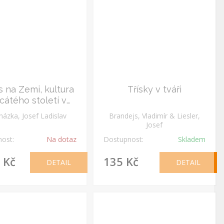
 na Zemi, kultura
Třísky v tváři
cátého století v
rcadle pravdy
házka, Josef Ladislav
Brandejs, Vladimír & Liesler,
Josef
ost:
Na dotaz
Dostupnost:
Skladem
 Kč
135 Kč
DETAIL
DETAIL