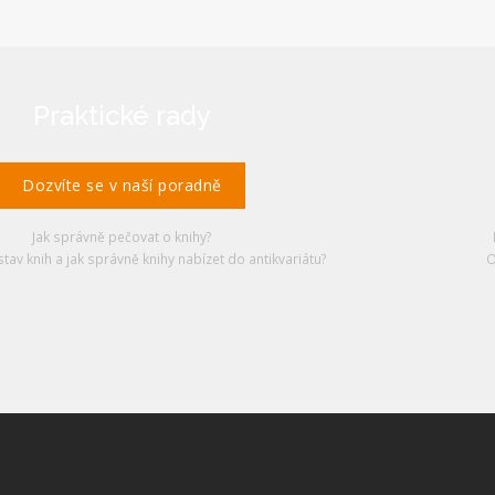
Praktické rady
Dozvíte se v naší poradně
Jak správně pečovat o knihy?
stav knih a jak správně knihy nabízet do antikvariátu?
O