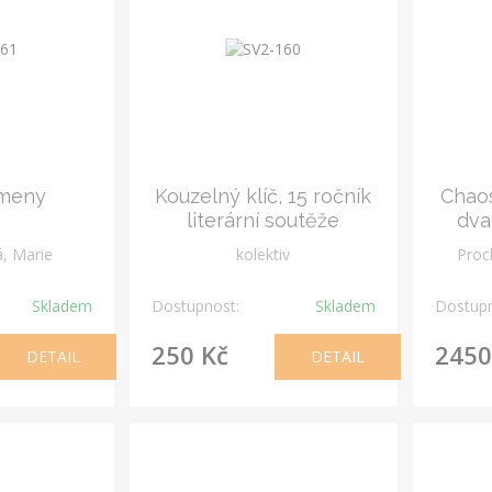
ameny
Kouzelný klíč, 15 ročník
Chaos
literární soutěže
dva
z
á, Marie
kolektiv
Proc
Skladem
Dostupnost:
Skladem
Dostupn
250 Kč
2450
DETAIL
DETAIL