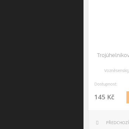
Trojúhelníko
Vozněsenskij
Dostupnost:
145 Kč
PŘEDCHOZÍ