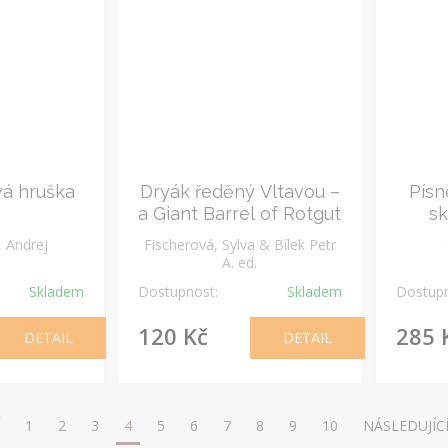
vá hruška
Dryák ředěný Vltavou –
Písn
a Giant Barrel of Rotgut
sk
, Andrej
Fischerová, Sylva & Bílek Petr
A. ed.
Skladem
Dostupnost:
Skladem
Dostupn
120 Kč
285 
DETAIL
DETAIL
1
2
3
4
5
6
7
8
9
10
NÁSLEDUJÍC