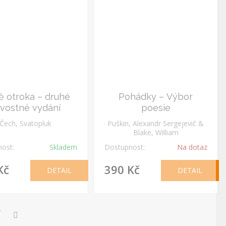
ě otroka – druhé
Pohádky – Výbor
vostné vydání
poesie
Čech, Svatopluk
Puškin, Alexandr Sergejevič &
Blake, William
ost:
Skladem
Dostupnost:
Na dotaz
Kč
390 Kč
DETAIL
DETAIL
Í