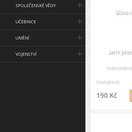
SPOLEČENSKÉ VĚDY
UČEBNICE
UMĚNÍ
Jarní pr
VOJENSTVÍ
Kratochvílov
Dostupnost:
190 Kč