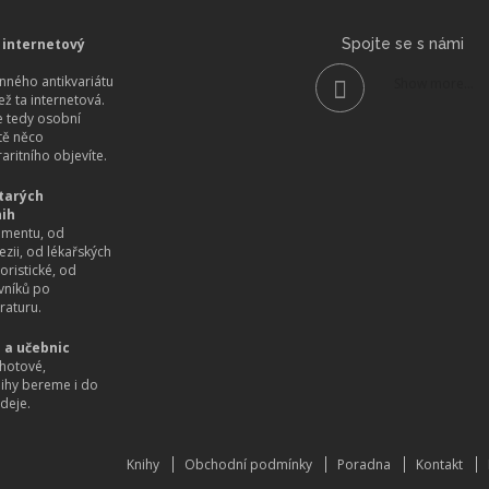
 internetový
Spojte se s námi
ného antikvariátu
Show more...
než ta internetová.
 tedy osobní
itě něco
aritního objevíte.
tarých
nih
imentu, od
ezii, od lékařských
oristické, od
vníků po
raturu.
 a učebnic
hotové,
nihy bereme i do
deje.
Knihy
Obchodní podmínky
Poradna
Kontakt