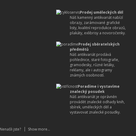
Prodej uměleckých děl
Náš kamenný antikvariát nabízí
obrazy, zarámované grafické
listy, kvalitní reprodukce obrazů,
plakáty, exlibrisy a novoročenky.
Prodej sběratelských
předmětů
Náš antikvariát prodává
pohlednice, staré fotografie,
gramodesky, různé letáky,
reklamy, ale i autogramy
známých osobností.
Poradíme i vystavíme
znalecký posudek
Náš antikvariát je oprávněn
provádět znalecké odhady knih,
sbírek, uměleckých děl a
vystavovat znalecké posudky.
Nenašli jste?
Show more...