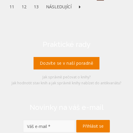
11
12
13
NÁSLEDUJÍCÍ
Praktické rady
Dozvíte se v naší poradně
Jak správně pečovat o knihy?
Jak hodnotit stav knih a jak správně knihy nabízet do antikvariátu?
Novinky na váš e-mail