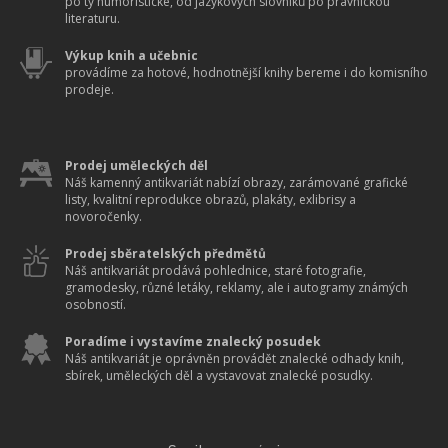
po ty humoristické, od jazykových slovníků po právnickou
literaturu.
Výkup knih a učebnic
provádíme za hotové, hodnotnější knihy bereme i do komisního
prodeje.
Prodej uměleckých děl
Náš kamenný antikvariát nabízí obrazy, zarámované grafické
listy, kvalitní reprodukce obrazů, plakáty, exlibrisy a
novoročenky.
Prodej sběratelských předmětů
Náš antikvariát prodává pohlednice, staré fotografie,
gramodesky, různé letáky, reklamy, ale i autogramy známých
osobností.
Poradíme i vystavíme znalecký posudek
Náš antikvariát je oprávněn provádět znalecké odhady knih,
sbírek, uměleckých děl a vystavovat znalecké posudky.