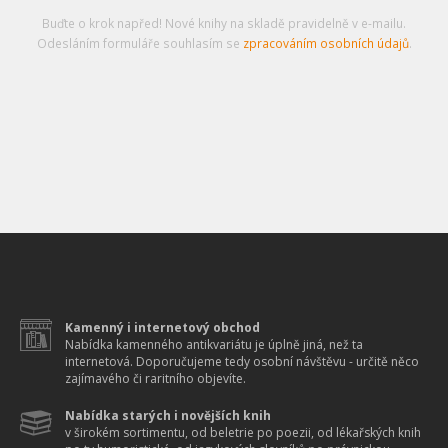
Buďte o krok napřed! Nové knihy na skladě pravidelně v e-mailu.
Odesláním formuláře souhlasím se
zpracováním osobních údajů
.
Kamenný i internetový obchod
Nabídka kamenného antikvariátu je úplně jiná, než ta
internetová. Doporučujeme tedy osobní návštěvu - určitě něco
zajímavého či raritního objevíte.
Nabídka starých i novějších knih
v širokém sortimentu, od beletrie po poezii, od lékařských knih