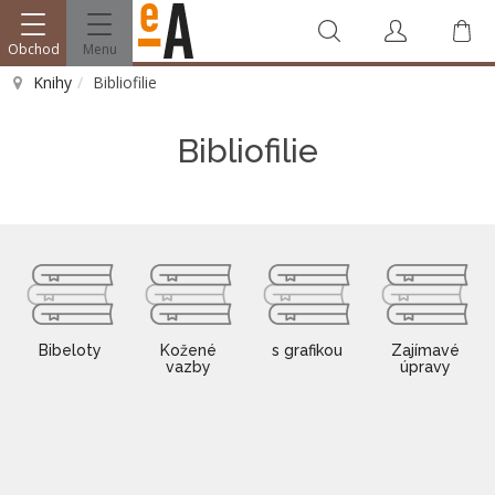
Obchod
Menu
V
Knihy
Bibliofilie
Vyhledat
Bibliofilie
Bibeloty
Kožené
s grafikou
Zajímavé
vazby
úpravy