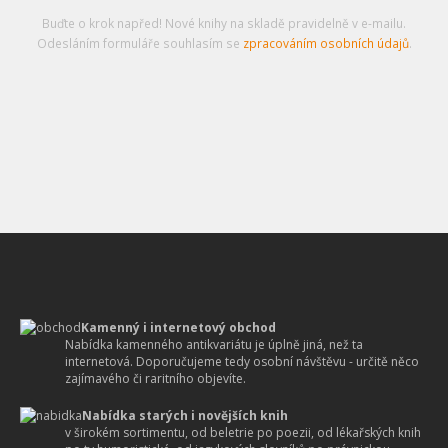
Buďte o krok napřed! Nové knihy na skladě pravidelně v e-mailu.
Odesláním formuláře souhlasím se
zpracováním osobních údajů
.
Kamenný i internetový obchod
Nabídka kamenného antikvariátu je úplně jiná, než ta
internetová. Doporučujeme tedy osobní návštěvu - určitě něco
zajímavého či raritního objevíte.
Nabídka starých i novějších knih
v širokém sortimentu, od beletrie po poezii, od lékařských knih