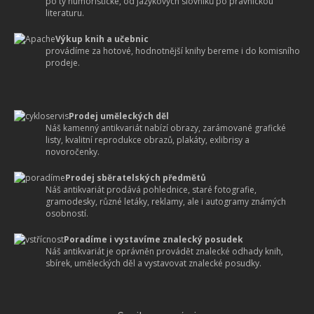
po ty humoristické, od jazykových slovníků po právnickou
literaturu.
Výkup knih a učebnic
provádíme za hotové, hodnotnější knihy bereme i do komisního
prodeje.
Prodej uměleckých děl
Náš kamenný antikvariát nabízí obrazy, zarámované grafické
listy, kvalitní reprodukce obrazů, plakáty, exlibrisy a
novoročenky.
Prodej sběratelských předmětů
Náš antikvariát prodává pohlednice, staré fotografie,
gramodesky, různé letáky, reklamy, ale i autogramy známých
osobností.
Poradíme i vystavíme znalecký posudek
Náš antikvariát je oprávněn provádět znalecké odhady knih,
sbírek, uměleckých děl a vystavovat znalecké posudky.