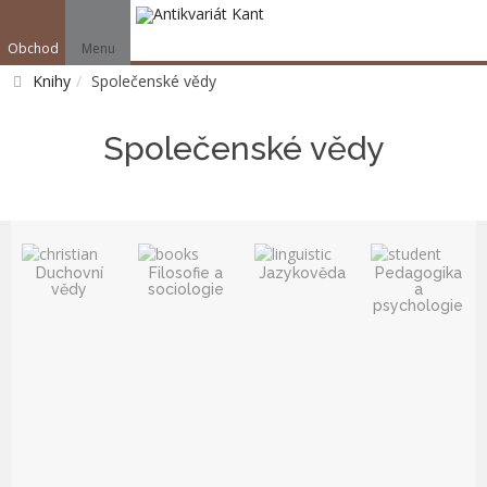
Obchod
Menu
V
Knihy
Společenské vědy
Vyhledat
Společenské vědy
Duchovní
Filosofie a
Jazykověda
Pedagogika
vědy
sociologie
a
psychologie