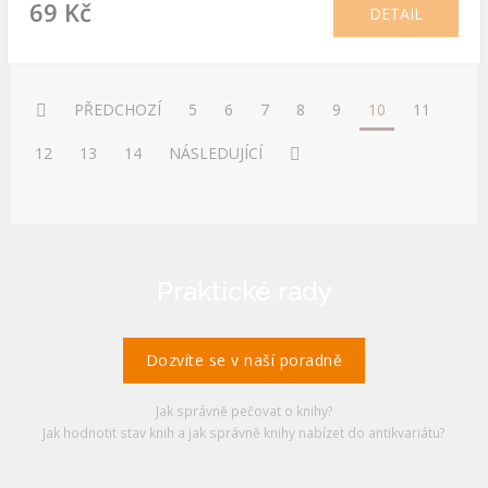
69 Kč
DETAIL
PŘEDCHOZÍ
5
6
7
8
9
10
11
12
13
14
NÁSLEDUJÍCÍ
Praktické rady
Dozvíte se v naší poradně
Jak správně pečovat o knihy?
Jak hodnotit stav knih a jak správně knihy nabízet do antikvariátu?