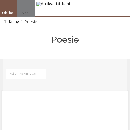
Obchod
Menu
V
Knihy
Poesie
Vyhledat
Poesie
NÁZEV KNIHY -/+