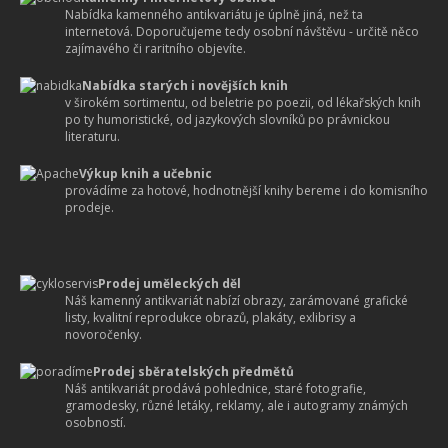
Nabídka kamenného antikvariátu je úplně jiná, než ta
internetová. Doporučujeme tedy osobní návštěvu - určitě něco
zajímavého či raritního objevíte.
Nabídka starých i novějších knih
v širokém sortimentu, od beletrie po poezii, od lékařských knih
po ty humoristické, od jazykových slovníků po právnickou
literaturu.
Výkup knih a učebnic
provádíme za hotové, hodnotnější knihy bereme i do komisního
prodeje.
Prodej uměleckých děl
Náš kamenný antikvariát nabízí obrazy, zarámované grafické
listy, kvalitní reprodukce obrazů, plakáty, exlibrisy a
novoročenky.
Prodej sběratelských předmětů
Náš antikvariát prodává pohlednice, staré fotografie,
gramodesky, různé letáky, reklamy, ale i autogramy známých
osobností.