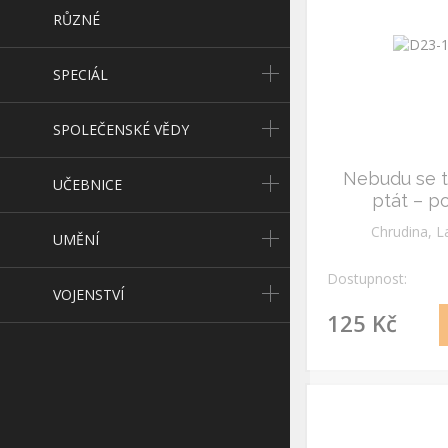
RŮZNÉ
SPECIÁL
SPOLEČENSKÉ VĚDY
Nebudu se t
UČEBNICE
ptát – p
Chrudina, L
UMĚNÍ
Dostupnost:
VOJENSTVÍ
125 Kč