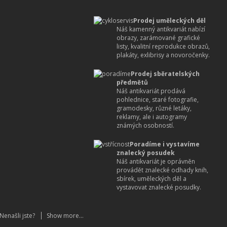
Prodej uměleckých děl
Náš kamenný antikvariát nabízí
obrazy, zarámované grafické
listy, kvalitní reprodukce obrazů,
plakáty, exlibrisy a novoročenky.
Prodej sběratelských
předmětů
Náš antikvariát prodává
pohlednice, staré fotografie,
gramodesky, různé letáky,
reklamy, ale i autogramy
známých osobností.
Poradíme i vystavíme
znalecký posudek
Náš antikvariát je oprávněn
provádět znalecké odhady knih,
sbírek, uměleckých děl a
vystavovat znalecké posudky.
Nenašli jste?
Show more...