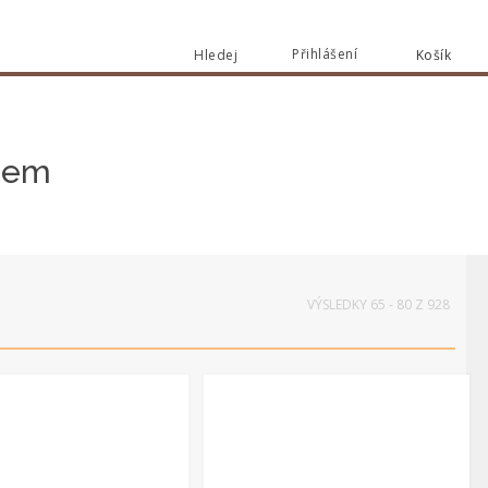
Přihlášení
Hledej
Košík
Vyhledat
sem
VÝSLEDKY 65 - 80 Z 928