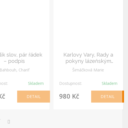
ik slov, pár řádek
Karlovy Vary, Rady a
– podpis
pokyny lázeňským
hostům v Karlových
Bahbouh, Charif
Šimáčková Marie
Varech – podpis
ost:
Skladem
Dostupnost:
Skladem
Kč
980 Kč
DETAIL
DETAIL
Í