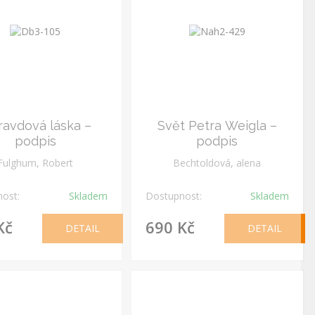
avdová láska –
Svět Petra Weigla –
podpis
podpis
Fulghum, Robert
Bechtoldová, alena
ost:
Skladem
Dostupnost:
Skladem
Kč
690 Kč
DETAIL
DETAIL