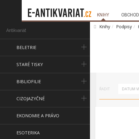
KNIHY
OBCHOD
Knihy
Podpisy
Antikvariát
BELETRIE
STARÉ TISKY
BIBLIOFILIE
ŘADIT
DATUM VL
CIZOJAZYČNÉ
EKONOMIE A PRÁVO
ESOTERIKA