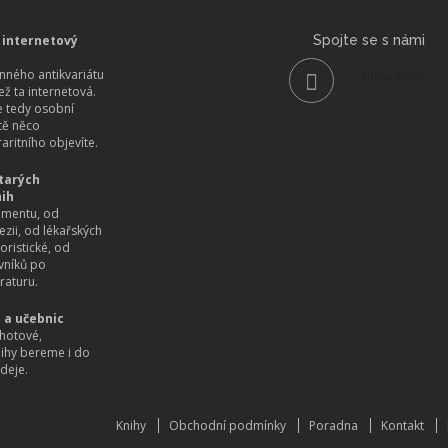
 internetový
Spojte se s námi
ného antikvariátu
Show more...
než ta internetová.
 tedy osobní
itě něco
aritního objevíte.
tarých
nih
imentu, od
ezii, od lékařských
oristické, od
vníků po
raturu.
 a učebnic
hotové,
nihy bereme i do
deje.
Knihy
Obchodní podmínky
Poradna
Kontakt