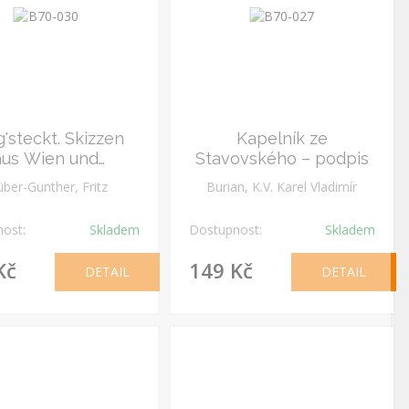
'steckt. Skizzen
Kapelník ze
aus Wien und
Stavovského – podpis
ebung. Signiert
über-Gunther, Fritz
Burian, K.V. Karel Vladimír
ost:
Skladem
Dostupnost:
Skladem
Kč
149 Kč
DETAIL
DETAIL