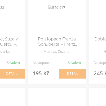
je, Suza v
Po stopách Franza
Dobře
u srcu –
Schuberta – Franz
is
Schubert – podpis
evenka
Vitálová, Zuzana
H
Skladem
Dostupnost:
Skladem
Dostupn
195 Kč
245 
DETAIL
DETAIL