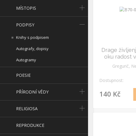
MÍSTOPIS
PODPISY
Knihy s podpisem
Autografy, dopisy
Drage življen
oku radost v
Autogramy
podp
Gregurič, N
POESIE
Dostupnost:
PŘÍRODNÍ VĚDY
140 Kč
RELIGIOSA
REPRODUKCE