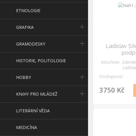
ETNOLOGIE
GRAFIKA
GRAMODESKY
Ladislav Si
podp
HISTORIE, POLITOLOGIE
Kirschner, Zdeněk
Ladisl
Dostupnost:
HOBBY
3750 Kč
KNIHY PRO MLÁDEŽ
LITERÁRNÍ VĚDA
MEDICÍNA