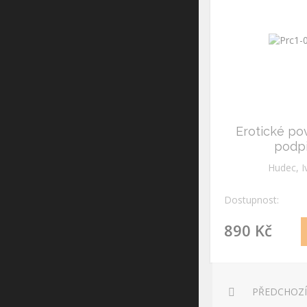
Erotické po
podp
Hudec, I
Dostupnost:
890 Kč
PŘEDCHOZÍ