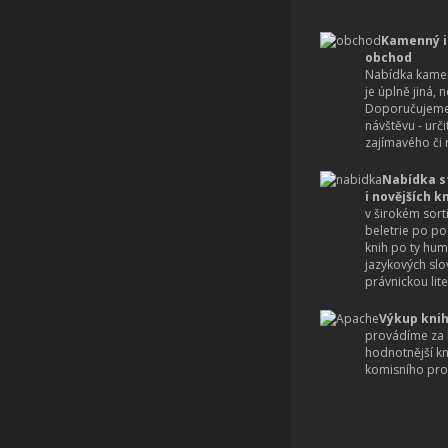
Kamenný i
obchod
Nabídka kamen
je úplně jiná, 
Doporučujeme
návštěvu - urč
zajímavého či r
Nabídka s
i novějších k
v širokém sort
beletrie po po
knih po ty hum
jazykových slo
právnickou lite
Výkup knih
provádíme za 
hodnotnější k
komisního pro