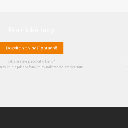
Praktické rady
Dozvíte se v naší poradně
Jak správně pečovat o knihy?
stav knih a jak správně knihy nabízet do antikvariátu?
O