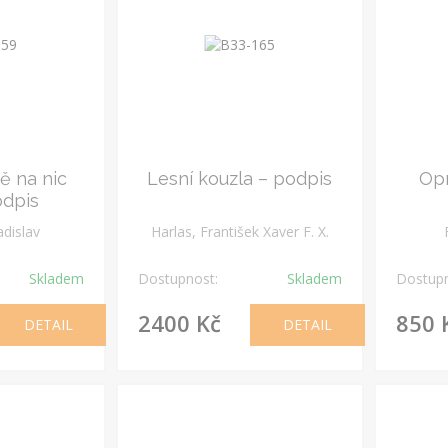
ě na nic
Lesní kouzla – podpis
Opr
odpis
adislav
Harlas, František Xaver F. X.
Skladem
Dostupnost:
Skladem
Dostupn
2400 Kč
850 
DETAIL
DETAIL