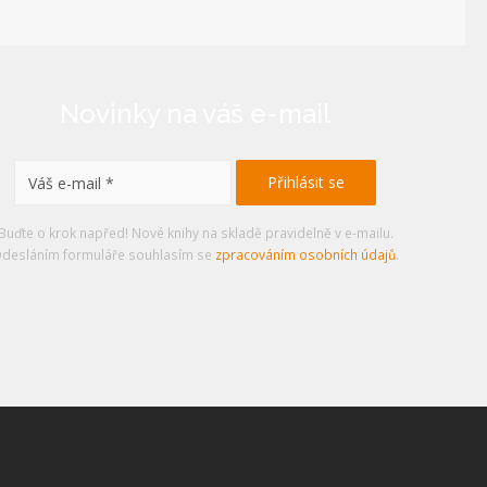
Novinky na váš e-mail
Buďte o krok napřed! Nové knihy na skladě pravidelně v e-mailu.
desláním formuláře souhlasím se
zpracováním osobních údajů
.