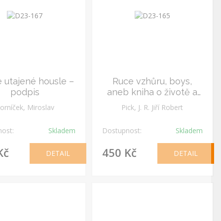
 utajené housle –
Ruce vzhůru, boys,
podpis
aneb kniha o životě a
smrti – podpis
orníček, Miroslav
Pick, J. R. Jiří Robert
ost:
Skladem
Dostupnost:
Skladem
Kč
450 Kč
DETAIL
DETAIL