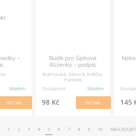
viedky –
Budík pro Šípkové
Někol
is
Růženky – podpis
van
Bratršovská, Zdena & Hrdlička,
František
Skladem
Dostupnost:
Skladem
Dostupn
98 Kč
145 
DETAIL
DETAIL
1
2
3
4
5
6
7
8
9
10
NÁSLEDUJÍC