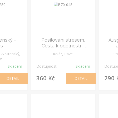
tenský –
Posilování stresem,
Ausg
is
Cesta k odolnosti –
podpis
Umg
 & Sitenský,
Kolář, Pavel
St
av
Skladem
Dostupnost:
Skladem
Dostupn
360 Kč
290 
DETAIL
DETAIL