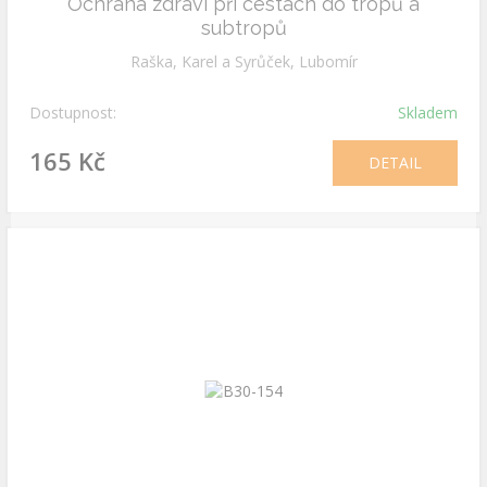
Ochrana zdraví při cestách do tropů a
subtropů
Raška, Karel a Syrůček, Lubomír
Dostupnost:
Skladem
165 Kč
DETAIL