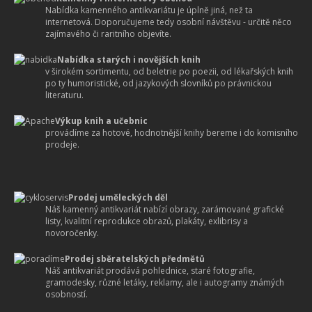
Nabídka kamenného antikvariátu je úplně jiná, než ta
internetová. Doporučujeme tedy osobní návštěvu - určitě něco
zajímavého či raritního objevíte.
Nabídka starých i novějších knih
v širokém sortimentu, od beletrie po poezii, od lékařských knih
po ty humoristické, od jazykových slovníků po právnickou
literaturu.
Výkup knih a učebnic
provádíme za hotové, hodnotnější knihy bereme i do komisního
prodeje.
Prodej uměleckých děl
Náš kamenný antikvariát nabízí obrazy, zarámované grafické
listy, kvalitní reprodukce obrazů, plakáty, exlibrisy a
novoročenky.
Prodej sběratelských předmětů
Náš antikvariát prodává pohlednice, staré fotografie,
gramodesky, různé letáky, reklamy, ale i autogramy známých
osobností.