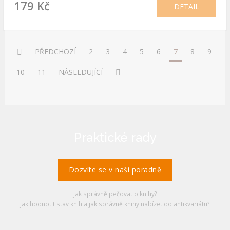
179 Kč
DETAIL
PŘEDCHOZÍ
2
3
4
5
6
7
8
9
10
11
NÁSLEDUJÍCÍ
Praktické rady
Dozvíte se v naší poradně
Jak správně pečovat o knihy?
Jak hodnotit stav knih a jak správně knihy nabízet do antikvariátu?