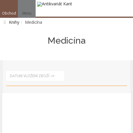
Obchod
Menu
V
Knihy
Medicína
Vyhledat
Medicína
DATUM VLOŽENÍ ZBOŽÍ -/+