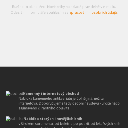
Buďte o krok napřed! Nové knihy na skladě pravidelně v e-mailu.
Odesláním formuláře souhlasím se
zpracováním osobních údajů
.
Kamenný i internetový obchod
Nabídka kamenného antikvariátu je úplně jiná, než ta
internetová. Doporučujeme tedy osobní návštěvu - určitě něco
zajímavého či raritního objevíte.
Nabídka starých i novějších knih
v širokém sortimentu, od beletrie po poezii, od lékařských knih