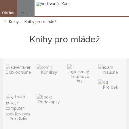
Obchod
Menu
V
Knihy
Knihy pro mládež
Vyhledat
Knihy pro mládež
Dobrodružné
Komiksy
Naučné
Loutkové
hry
Pro děti
Rodokapsy
Pro dívky