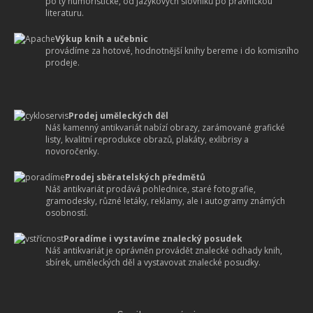
po ty humoristické, od jazykových slovníků po právnickou
literaturu.
Výkup knih a učebnic
provádíme za hotové, hodnotnější knihy bereme i do komisního
prodeje.
Prodej uměleckých děl
Náš kamenný antikvariát nabízí obrazy, zarámované grafické
listy, kvalitní reprodukce obrazů, plakáty, exlibrisy a
novoročenky.
Prodej sběratelských předmětů
Náš antikvariát prodává pohlednice, staré fotografie,
gramodesky, různé letáky, reklamy, ale i autogramy známých
osobností.
Poradíme i vystavíme znalecký posudek
Náš antikvariát je oprávněn provádět znalecké odhady knih,
sbírek, uměleckých děl a vystavovat znalecké posudky.