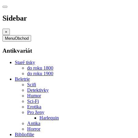
Sidebar
×
Menu
Obchod
Antikvariát
Staré tisky
do roku 1800
do roku 1900
Beletrie
Scifi
Detektivky
Humor
Sci-Fi
Erotika
Pro ženy
Harlequin
Antika
Horror
Bibliofilie