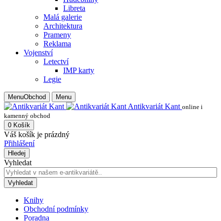
Libreta
Malá galerie
Architektura
Prameny
Reklama
Vojenství
Letectví
IMP karty
Legie
Menu
Obchod
Menu
Antikvariát Kant
online i
kamenný obchod
0
Košík
Váš košík je prázdný
Přihlášení
Hledej
Vyhledat
Vyhledat
Knihy
Obchodní podmínky
Poradna