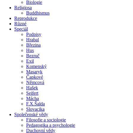
Biologie
Religiosa
Buddhismus
Reprodukce
Různé
Speciál
Podpisy
Hrabal
Březina
Hus
Bezruč
Exil
Komenský
Masaryk
Čapkové
Němcová
Hašek
Seifert
Mácha
F.X.Šalda
Slovacika
Společenské vědy
Filosofie a sociologie
Pedagogika a psychologie
Duchovní vědy