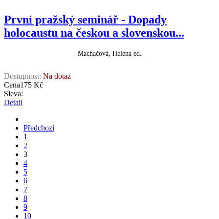
První pražský seminář - Dopady
holocaustu na českou a slovenskou...
Machačová, Helena ed.
Dostupnost:
Na dotaz
Cena
175 Kč
Sleva:
Detail
Předchozí
1
2
3
4
5
6
7
8
9
10