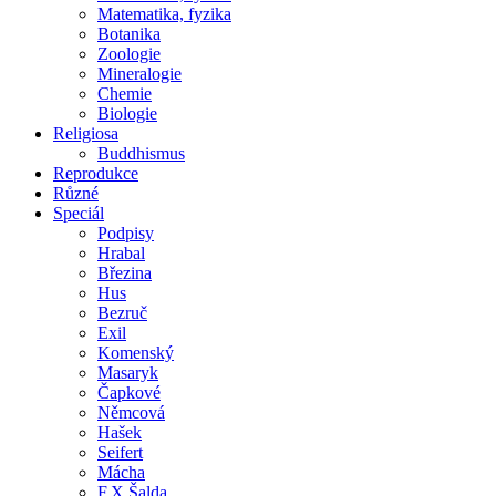
Matematika, fyzika
Botanika
Zoologie
Mineralogie
Chemie
Biologie
Religiosa
Buddhismus
Reprodukce
Různé
Speciál
Podpisy
Hrabal
Březina
Hus
Bezruč
Exil
Komenský
Masaryk
Čapkové
Němcová
Hašek
Seifert
Mácha
F.X.Šalda