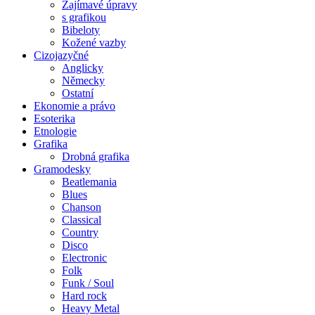
Zajímavé úpravy
s grafikou
Bibeloty
Kožené vazby
Cizojazyčné
Anglicky
Německy
Ostatní
Ekonomie a právo
Esoterika
Etnologie
Grafika
Drobná grafika
Gramodesky
Beatlemania
Blues
Chanson
Classical
Country
Disco
Electronic
Folk
Funk / Soul
Hard rock
Heavy Metal