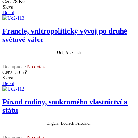
Cena
78 Kč
Sleva:
Detail
Francie, vnitropolitický vývoj po druhé
světové válce
Ort, Alexandr
Dostupnost:
Na dotaz
Cena
130 Kč
Sleva:
Detail
Původ rodiny, soukromého vlastnictví a
státu
Engels, Bedřich Friedrich
Dostupnost:
Na dotaz