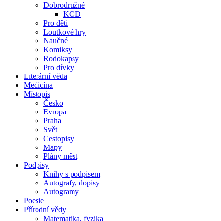
Dobrodružné
KOD
Pro děti
Loutkové hry
Naučné
Komiksy
Rodokapsy
Pro dívky
Literární věda
Medicína
Místopis
Česko
Evropa
Praha
Svět
Cestopisy
Mapy
Plány měst
Podpisy
Knihy s podpisem
Autografy, dopisy
Autogramy
Poesie
Přírodní vědy
Matematika, fyzika