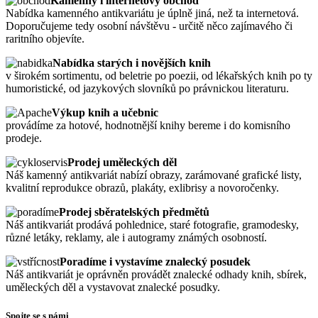
Kamenný i internetový obchod
Nabídka kamenného antikvariátu je úplně jiná, než ta internetová.
Doporučujeme tedy osobní návštěvu - určitě něco zajímavého či
raritního objevíte.
Nabídka starých i novějších knih
v širokém sortimentu, od beletrie po poezii, od lékařských knih po ty
humoristické, od jazykových slovníků po právnickou literaturu.
Výkup knih a učebnic
provádíme za hotové, hodnotnější knihy bereme i do komisního
prodeje.
Prodej uměleckých děl
Náš kamenný antikvariát nabízí obrazy, zarámované grafické listy,
kvalitní reprodukce obrazů, plakáty, exlibrisy a novoročenky.
Prodej sběratelských předmětů
Náš antikvariát prodává pohlednice, staré fotografie, gramodesky,
různé letáky, reklamy, ale i autogramy známých osobností.
Poradíme i vystavíme znalecký posudek
Náš antikvariát je oprávněn provádět znalecké odhady knih, sbírek,
uměleckých děl a vystavovat znalecké posudky.
Spojte se s námi