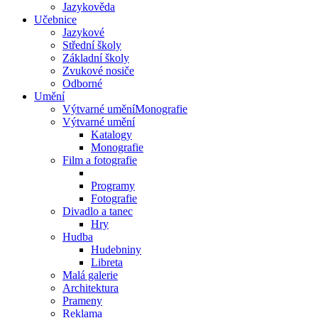
Jazykověda
Učebnice
Jazykové
Střední školy
Základní školy
Zvukové nosiče
Odborné
Umění
Výtvarné uměníMonografie
Výtvarné umění
Katalogy
Monografie
Film a fotografie
Programy
Fotografie
Divadlo a tanec
Hry
Hudba
Hudebniny
Libreta
Malá galerie
Architektura
Prameny
Reklama