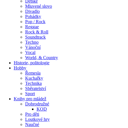
Dětské
Mluvené slovo
Divadlo
Pohádky
Pop / Rock
Reggae
Rock & Roll
Soundtrack
Techno
Vánoční
Vocal
World, & Country
Historie, politologie
Hobby
Řemesla
Kuchařky
Technika
Sběratelství
Sport
Knihy pro mládež
Dobrodružné
KOD
Pro děti
Loutkové hry
Naučné