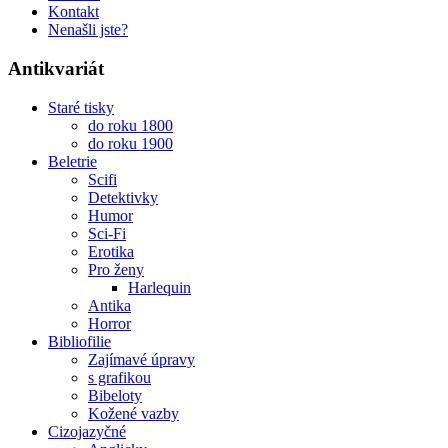
Kontakt
Nenašli jste?
Antikvariát
Staré tisky
do roku 1800
do roku 1900
Beletrie
Scifi
Detektivky
Humor
Sci-Fi
Erotika
Pro ženy
Harlequin
Antika
Horror
Bibliofilie
Zajímavé úpravy
s grafikou
Bibeloty
Kožené vazby
Cizojazyčné