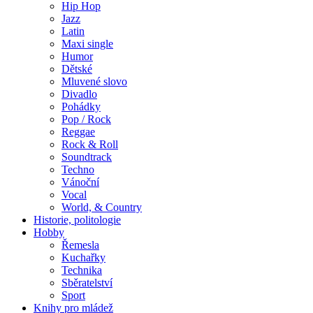
Hip Hop
Jazz
Latin
Maxi single
Humor
Dětské
Mluvené slovo
Divadlo
Pohádky
Pop / Rock
Reggae
Rock & Roll
Soundtrack
Techno
Vánoční
Vocal
World, & Country
Historie, politologie
Hobby
Řemesla
Kuchařky
Technika
Sběratelství
Sport
Knihy pro mládež