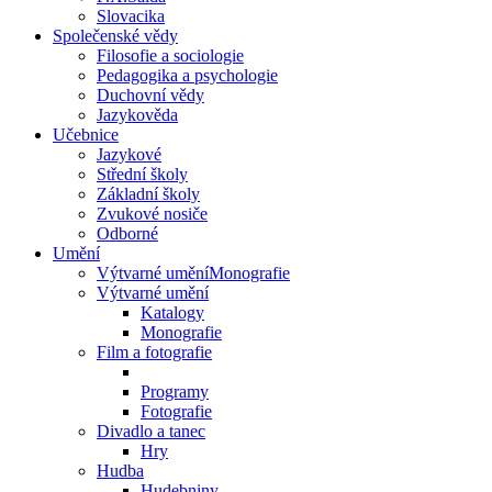
Slovacika
Společenské vědy
Filosofie a sociologie
Pedagogika a psychologie
Duchovní vědy
Jazykověda
Učebnice
Jazykové
Střední školy
Základní školy
Zvukové nosiče
Odborné
Umění
Výtvarné uměníMonografie
Výtvarné umění
Katalogy
Monografie
Film a fotografie
Programy
Fotografie
Divadlo a tanec
Hry
Hudba
Hudebniny