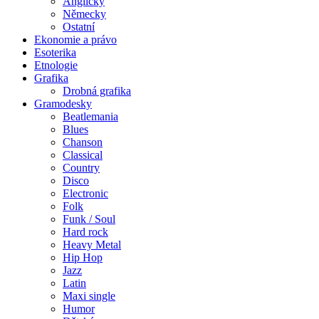
Anglicky
Německy
Ostatní
Ekonomie a právo
Esoterika
Etnologie
Grafika
Drobná grafika
Gramodesky
Beatlemania
Blues
Chanson
Classical
Country
Disco
Electronic
Folk
Funk / Soul
Hard rock
Heavy Metal
Hip Hop
Jazz
Latin
Maxi single
Humor