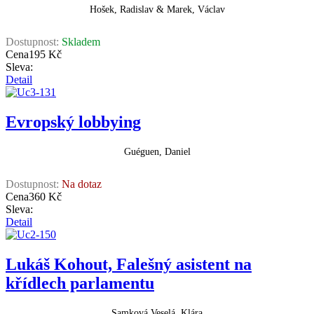
Hošek, Radislav & Marek, Václav
Dostupnost:
Skladem
Cena
195 Kč
Sleva:
Detail
Evropský lobbying
Guéguen, Daniel
Dostupnost:
Na dotaz
Cena
360 Kč
Sleva:
Detail
Lukáš Kohout, Falešný asistent na
křídlech parlamentu
Samková Veselá, Klára