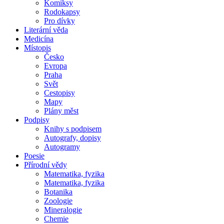
Komiksy
Rodokapsy
Pro dívky
Literární věda
Medicína
Místopis
Česko
Evropa
Praha
Svět
Cestopisy
Mapy
Plány měst
Podpisy
Knihy s podpisem
Autografy, dopisy
Autogramy
Poesie
Přírodní vědy
Matematika, fyzika
Matematika, fyzika
Botanika
Zoologie
Mineralogie
Chemie