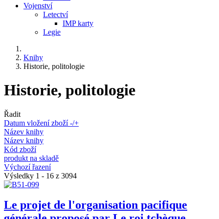
Vojenství
Letectví
IMP karty
Legie
Knihy
Historie, politologie
Historie, politologie
Řadit
Datum vložení zboží -/+
Název knihy
Název knihy
Kód zboží
produkt na skladě
Výchozí řazení
Výsledky 1 - 16 z 3094
Le projet de l'organisation pacifique
générale proposé par Le roi tchèque...