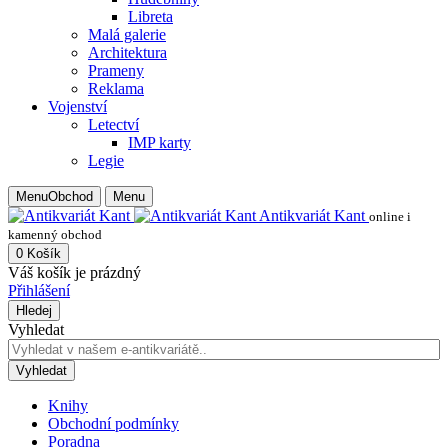
Libreta
Malá galerie
Architektura
Prameny
Reklama
Vojenství
Letectví
IMP karty
Legie
Menu
Obchod
Menu
Antikvariát Kant
online i
kamenný obchod
0
Košík
Váš košík je prázdný
Přihlášení
Hledej
Vyhledat
Vyhledat
Knihy
Obchodní podmínky
Poradna