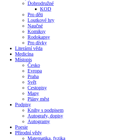
Dobrodružné
KOD
Pro děti
Loutkové hry
Naučné
Komiksy
Rodokapsy
Pro dívky
Literární věda
Medicína
Místopis
Česko
Evropa
Praha
Svět
Cestopisy
Mapy
Plány měst
Podpisy
Knihy s podpisem
Autografy, dopisy
Autogramy
Poesie
Přírodní vědy
Matematika, fyzika