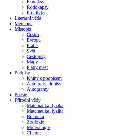
Komiksy
Rodokapsy
Pro dívky
Literární věda
Medicína
Místopis
Česko
Evropa
Praha
Svět
Cestopisy
Mapy
Plány měst
Podpisy
Knihy s podpisem
Autografy, dopisy
Autogramy
Poesie
Přírodní vědy
Matematika, fyzika
Matematika, fyzika
Botanika
Zoologie
Mineralogie
Chemie