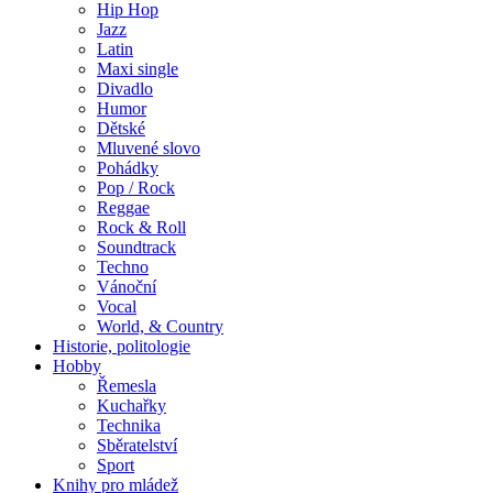
Hip Hop
Jazz
Latin
Maxi single
Divadlo
Humor
Dětské
Mluvené slovo
Pohádky
Pop / Rock
Reggae
Rock & Roll
Soundtrack
Techno
Vánoční
Vocal
World, & Country
Historie, politologie
Hobby
Řemesla
Kuchařky
Technika
Sběratelství
Sport
Knihy pro mládež