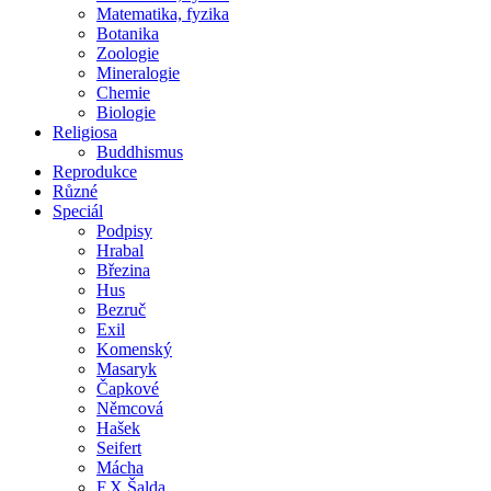
Matematika, fyzika
Botanika
Zoologie
Mineralogie
Chemie
Biologie
Religiosa
Buddhismus
Reprodukce
Různé
Speciál
Podpisy
Hrabal
Březina
Hus
Bezruč
Exil
Komenský
Masaryk
Čapkové
Němcová
Hašek
Seifert
Mácha
F.X.Šalda