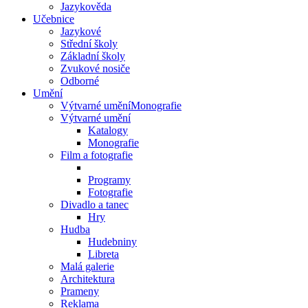
Jazykověda
Učebnice
Jazykové
Střední školy
Základní školy
Zvukové nosiče
Odborné
Umění
Výtvarné uměníMonografie
Výtvarné umění
Katalogy
Monografie
Film a fotografie
Programy
Fotografie
Divadlo a tanec
Hry
Hudba
Hudebniny
Libreta
Malá galerie
Architektura
Prameny
Reklama