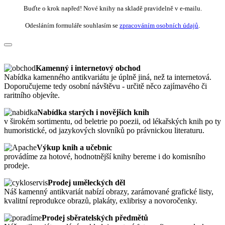
Buďte o krok napřed! Nové knihy na skladě pravidelně v e-mailu.
Odesláním formuláře souhlasím se
zpracováním osobních údajů
.
Kamenný i internetový obchod
Nabídka kamenného antikvariátu je úplně jiná, než ta internetová.
Doporučujeme tedy osobní návštěvu - určitě něco zajímavého či
raritního objevíte.
Nabídka starých i novějších knih
v širokém sortimentu, od beletrie po poezii, od lékařských knih po ty
humoristické, od jazykových slovníků po právnickou literaturu.
Výkup knih a učebnic
provádíme za hotové, hodnotnější knihy bereme i do komisního
prodeje.
Prodej uměleckých děl
Náš kamenný antikvariát nabízí obrazy, zarámované grafické listy,
kvalitní reprodukce obrazů, plakáty, exlibrisy a novoročenky.
Prodej sběratelských předmětů