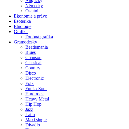
Anglicky
Německy
Ostatní
Ekonomie a právo
Esoterika
Etnologie
Grafika
Drobná grafika
Gramodesky
Beatlemania
Blues
Chanson
Classical
Country
Disco
Electronic
Folk
Funk / Soul
Hard rock
Heavy Metal
Hip Hop
Jazz
Latin
Maxi single
Divadlo