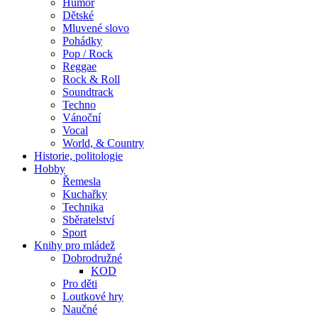
Humor
Dětské
Mluvené slovo
Pohádky
Pop / Rock
Reggae
Rock & Roll
Soundtrack
Techno
Vánoční
Vocal
World, & Country
Historie, politologie
Hobby
Řemesla
Kuchařky
Technika
Sběratelství
Sport
Knihy pro mládež
Dobrodružné
KOD
Pro děti
Loutkové hry
Naučné