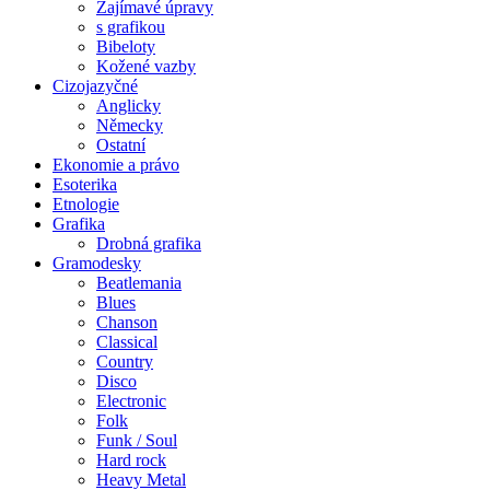
Zajímavé úpravy
s grafikou
Bibeloty
Kožené vazby
Cizojazyčné
Anglicky
Německy
Ostatní
Ekonomie a právo
Esoterika
Etnologie
Grafika
Drobná grafika
Gramodesky
Beatlemania
Blues
Chanson
Classical
Country
Disco
Electronic
Folk
Funk / Soul
Hard rock
Heavy Metal