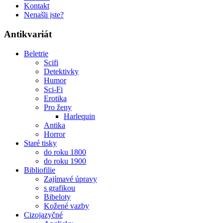
Kontakt
Nenašli jste?
Antikvariát
Beletrie
Scifi
Detektivky
Humor
Sci-Fi
Erotika
Pro ženy
Harlequin
Antika
Horror
Staré tisky
do roku 1800
do roku 1900
Bibliofilie
Zajímavé úpravy
s grafikou
Bibeloty
Kožené vazby
Cizojazyčné