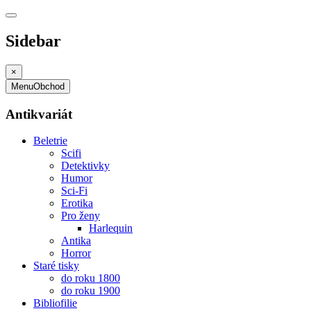
Sidebar
×
Menu
Obchod
Antikvariát
Beletrie
Scifi
Detektivky
Humor
Sci-Fi
Erotika
Pro ženy
Harlequin
Antika
Horror
Staré tisky
do roku 1800
do roku 1900
Bibliofilie