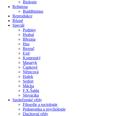
Biologie
Religiosa
Buddhismus
Reprodukce
Různé
Speciál
Podpisy
Hrabal
Březina
Hus
Bezruč
Exil
Komenský
Masaryk
Čapkové
Němcová
Hašek
Seifert
Mácha
F.X.Šalda
Slovacika
Společenské vědy
Filosofie a sociologie
Pedagogika a psychologie
Duchovní vědy