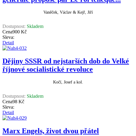
Vaněček, Václav & Kejř, Jiří
Dostupnost:
Skladem
Cena
900 Kč
Sleva:
Detail
Dějiny SSSR od nejstarších dob do Velké
říjnové socialistické revoluce
Kočí, Josef a kol.
Dostupnost:
Skladem
Cena
98 Kč
Sleva:
Detail
Marx Engels, život dvou přátel