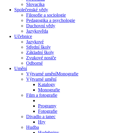
Slovacika
Společenské vědy
Filosofie a sociologie
Pedagogika a psychologie
Duchovní vědy
Jazykověda
Učebnice
Jazykové
Střední školy
Základní školy
Zvukové nosiče
Odborné
Umění
Výtvarné uměníMonografie
Výtvarné umění
Katalogy
Monografie
Film a fotografie
Programy
Fotografie
Divadlo a tanec
Hry
Hudba
Hudebniny