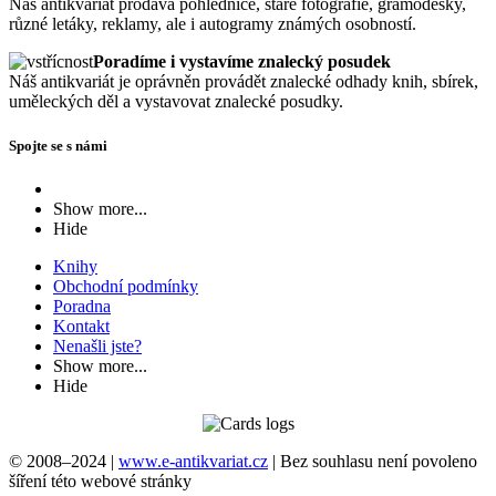
Náš antikvariát prodává pohlednice, staré fotografie, gramodesky,
různé letáky, reklamy, ale i autogramy známých osobností.
Poradíme i vystavíme znalecký posudek
Náš antikvariát je oprávněn provádět znalecké odhady knih, sbírek,
uměleckých děl a vystavovat znalecké posudky.
Spojte se s námi
Show more...
Hide
Knihy
Obchodní podmínky
Poradna
Kontakt
Nenašli jste?
Show more...
Hide
© 2008–2024 |
www.e-antikvariat.cz
|
Bez souhlasu není povoleno
šíření této webové stránky