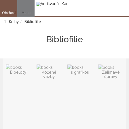
Obchod
Menu
V
Knihy
Bibliofilie
Vyhledat
Bibliofilie
Bibeloty
Kožené
s grafikou
Zajímavé
vazby
úpravy