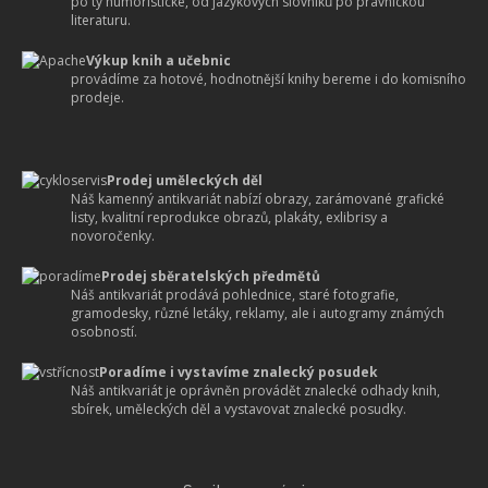
po ty humoristické, od jazykových slovníků po právnickou
literaturu.
Výkup knih a učebnic
provádíme za hotové, hodnotnější knihy bereme i do komisního
prodeje.
Prodej uměleckých děl
Náš kamenný antikvariát nabízí obrazy, zarámované grafické
listy, kvalitní reprodukce obrazů, plakáty, exlibrisy a
novoročenky.
Prodej sběratelských předmětů
Náš antikvariát prodává pohlednice, staré fotografie,
gramodesky, různé letáky, reklamy, ale i autogramy známých
osobností.
Poradíme i vystavíme znalecký posudek
Náš antikvariát je oprávněn provádět znalecké odhady knih,
sbírek, uměleckých děl a vystavovat znalecké posudky.