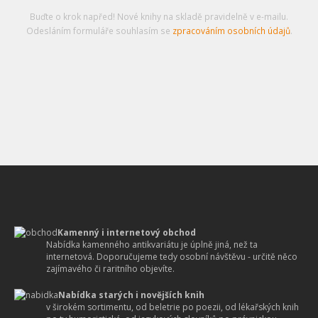
Buďte o krok napřed! Nové knihy na skladě pravidelně v e-mailu.
Odesláním formuláře souhlasím se
zpracováním osobních údajů
.
Kamenný i internetový obchod
Nabídka kamenného antikvariátu je úplně jiná, než ta
internetová. Doporučujeme tedy osobní návštěvu - určitě něco
zajímavého či raritního objevíte.
Nabídka starých i novějších knih
v širokém sortimentu, od beletrie po poezii, od lékařských knih