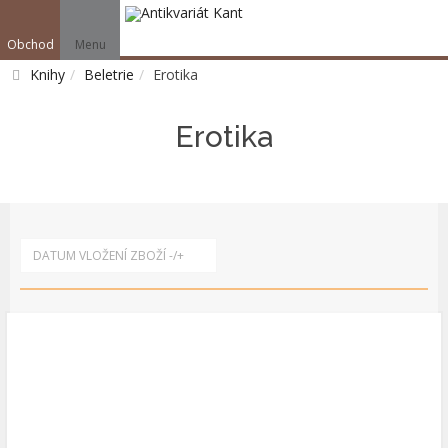
Obchod
Menu
V
Knihy
Beletrie
Erotika
Vyhledat
Erotika
DATUM VLOŽENÍ ZBOŽÍ -/+