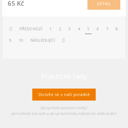
65 Kč
DETAIL
PŘEDCHOZÍ
1
2
3
4
5
6
7
8
9
10
NÁSLEDUJÍCÍ
Praktické rady
Dozvíte se v naší poradně
Jak správně pečovat o knihy?
Jak hodnotit stav knih a jak správně knihy nabízet do antikvariátu?