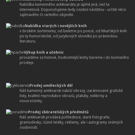
Nabídka kamenného antikvariátu je úplně jiná, než ta
internetová. Doporučujeme tedy osobní návštěvu - určitě něco
zajímavého či raritního objevíte.
Nabídka starých i novějších knih
v širokém sortimentu, od beletrie po poezii, od lékařských knih
po ty humoristické, od jazykových slovníků po právnickou
literaturu.
Výkup knih a učebnic
provádíme za hotové, hodnotnější knihy bereme i do komisního
prodeje.
Prodej uměleckých děl
Náš kamenný antikvariát nabízí obrazy, zarámované grafické
listy, kvalitní reprodukce obrazů, plakáty, exlibrisy a
novoročenky.
Prodej sběratelských předmětů
Náš antikvariát prodává pohlednice, staré fotografie,
gramodesky, různé letáky, reklamy, ale i autogramy známých
osobností.