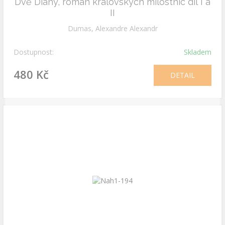
Dvě Diany, román královských milostnic díl I a
II
Dumas, Alexandre Alexandr
Dostupnost:
Skladem
480 Kč
DETAIL