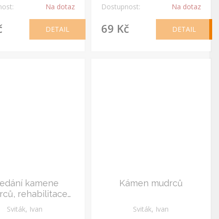
ost:
Na dotaz
Dostupnost:
Na dotaz
č
69 Kč
DETAIL
DETAIL
ledání kamene
Kámen mudrců
ců, rehabilitace
 Edvarda Kelleye
Sviták, Ivan
Sviták, Ivan