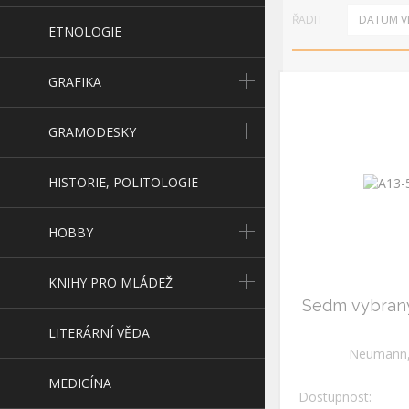
ŘADIT
DATUM VL
ETNOLOGIE
Grafika
GRAFIKA
Podpisy
GRAMODESKY
Staré tisky
HISTORIE, POLITOLOGIE
HOBBY
KNIHY PRO MLÁDEŽ
Sedm vybran
LITERÁRNÍ VĚDA
Neumann, 
MEDICÍNA
Dostupnost: