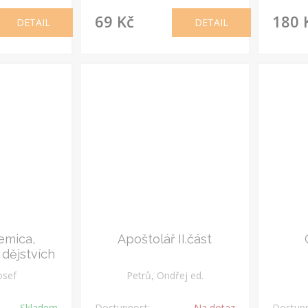
69 Kč
180 
DETAIL
DETAIL
emica,
Apoštolář II.část
 dějstvích
Josef
Petrů, Ondřej ed.
Skladem
Dostupnost:
Na dotaz
Dostupn