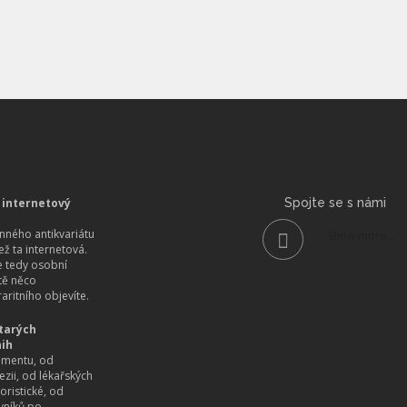
 internetový
Spojte se s námi
ného antikvariátu
Show more...
než ta internetová.
 tedy osobní
itě něco
aritního objevíte.
tarých
nih
imentu, od
ezii, od lékařských
oristické, od
vníků po