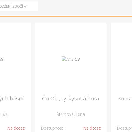
OŽENÍ ZBOŽÍ -/+
Gramodesky
Historie,
Hobby
Knihy 
politologie
mlád
Poesie
Přírodní vědy
Religiosa
Reprod
Učebnice
Umění
Vojenství
ých básní
Čo Oju, tyrkysová hora
Konst
S.K.
Štěrbová, Dina
Na dotaz
Dostupnost:
Na dotaz
Dostupn