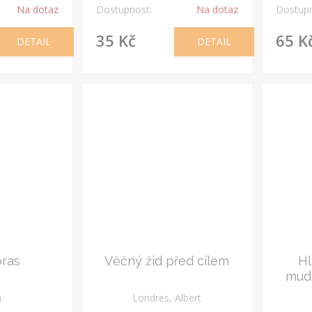
Na dotaz
Dostupnost:
Na dotaz
Dostupn
35 Kč
65 K
DETAIL
DETAIL
oras
Věčný žid před cílem
H
mudr
pana
n
Londres, Albert