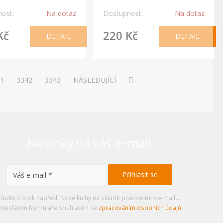
ost:
Na dotaz
Dostupnost:
Na dotaz
Kč
220 Kč
DETAIL
DETAIL
1
3342
3343
NÁSLEDUJÍCÍ
Novinky na váš e-mail
Buďte o krok napřed! Nové knihy na skladě pravidelně v e-mailu.
desláním formuláře souhlasím se
zpracováním osobních údajů
.