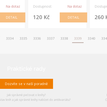
Na dotaz
Dostupnost:
Na dotaz
Dostupn
120 Kč
260 
DETAIL
DETAIL
3334
3335
3336
3337
3338
3339
3340
334
Praktické rady
Dozvíte se v naší poradně
Jak správně pečovat o knihy?
stav knih a jak správně knihy nabízet do antikvariátu?
O