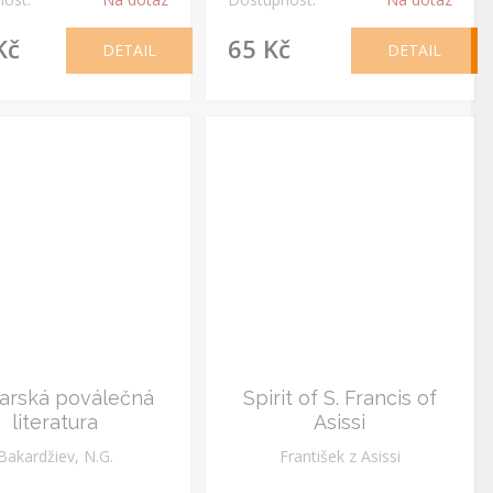
Kč
65 Kč
DETAIL
DETAIL
arská poválečná
Spirit of S. Francis of
literatura
Asissi
Bakardžiev, N.G.
František z Asissi