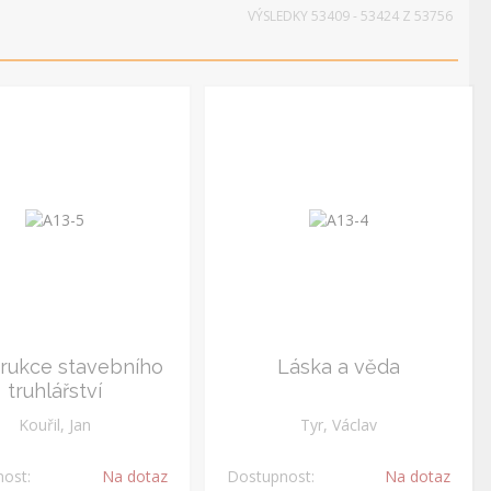
VÝSLEDKY 53409 - 53424 Z 53756
pro
Literární věda
Medicína
Místopis
ež
ukce
Různé
Speciál
Společenské
vědy
rukce stavebního
Láska a věda
truhlářství
Kouřil, Jan
Tyr, Václav
ost:
Na dotaz
Dostupnost:
Na dotaz