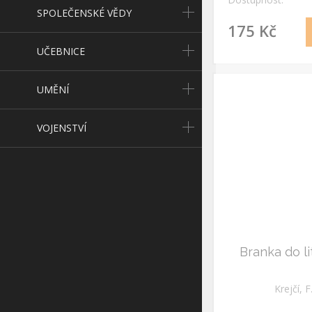
SPOLEČENSKÉ VĚDY
175 Kč
UČEBNICE
UMĚNÍ
VOJENSTVÍ
Branka do li
Krejčí, F