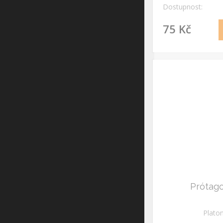
Dostupnost:
75 Kč
Prótag
Plato