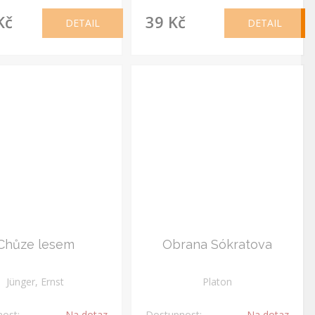
Kč
39 Kč
DETAIL
DETAIL
Chůze lesem
Obrana Sókratova
Jünger, Ernst
Platon
ost:
Na dotaz
Dostupnost:
Na dotaz