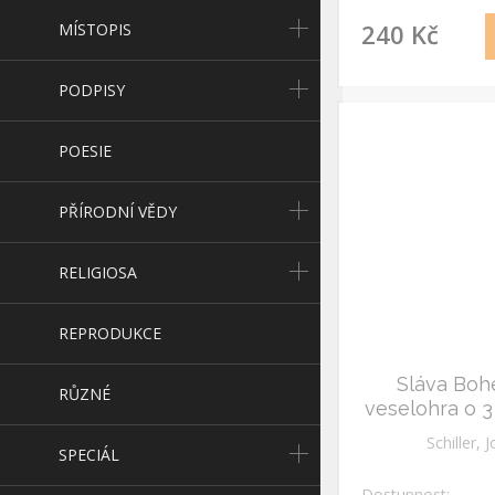
240 Kč
MÍSTOPIS
PODPISY
POESIE
PŘÍRODNÍ VĚDY
RELIGIOSA
REPRODUKCE
Sláva Boh
RŮZNÉ
veselohra o 3
Schiller, 
SPECIÁL
Dostupnost: