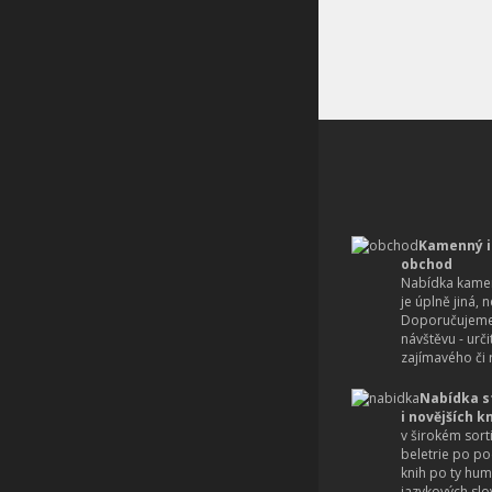
Kamenný i
obchod
Nabídka kamen
je úplně jiná, 
Doporučujeme
návštěvu - urč
zajímavého či r
Nabídka s
i novějších k
v širokém sort
beletrie po po
knih po ty hum
jazykových slo