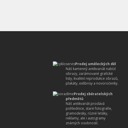
Prodej uměleckých děl
Náš kamenný antikvariát nabízí
obrazy, zarámované grafické
listy, kvalitní reprodukce obrazů,
plakáty, exlibrisy a novoročenky.
Prodej sběratelských
předmětů
Náš antikvariát prodává
pohlednice, staré fotografie,
gramodesky, různé letáky,
reklamy, ale i autogramy
známých osobností.