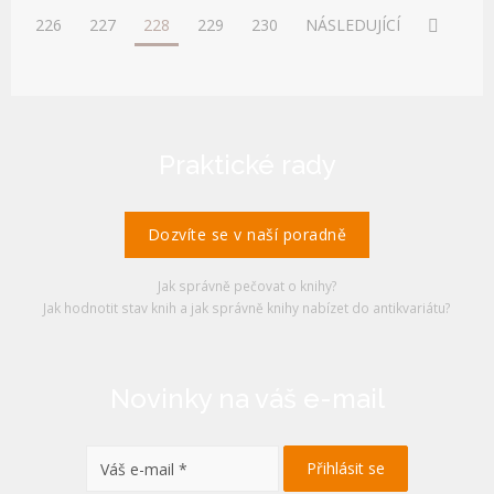
226
227
228
229
230
NÁSLEDUJÍCÍ
Praktické rady
Dozvíte se v naší poradně
Jak správně pečovat o knihy?
Jak hodnotit stav knih a jak správně knihy nabízet do antikvariátu?
Novinky na váš e-mail