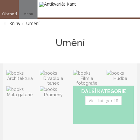
Obchod
Menu
V
Knihy
Umění
Vyhledat
Umění
Architektura
Divadlo a
Film a
Hudba
tanec
fotografie
DALŠÍ KATEGORIE
Malá galerie
Prameny
Více kategorií