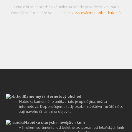
Buďte o krok napřed! Nové knihy na skladě pravidelně v e-mailu.
Odesláním formuláře souhlasím se
zpracováním osobních údajů
.
Kamenný i internetový obchod
Nabídka kamenného antikvariátu je úplně jiná, než ta
internetová. Doporučujeme tedy osobní návštěvu - určitě něco
zajímavého či raritního objevíte.
Nabídka starých i novějších knih
v širokém sortimentu, od beletrie po poezii, od lékařských knih