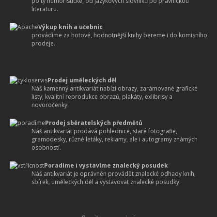
po ty humoristické, od jazykových slovníků po právnickou
literaturu.
Výkup knih a učebnic
provádíme za hotové, hodnotnější knihy bereme i do komisního
prodeje.
Prodej uměleckých děl
Náš kamenný antikvariát nabízí obrazy, zarámované grafické
listy, kvalitní reprodukce obrazů, plakáty, exlibrisy a
novoročenky.
Prodej sběratelských předmětů
Náš antikvariát prodává pohlednice, staré fotografie,
gramodesky, různé letáky, reklamy, ale i autogramy známých
osobností.
Poradíme i vystavíme znalecký posudek
Náš antikvariát je oprávněn provádět znalecké odhady knih,
sbírek, uměleckých děl a vystavovat znalecké posudky.