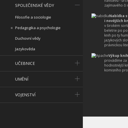
návštěvu - urč
SPOLEČENSKÉ VĚDY
zajímavého či r
Nabídka s
Filosofie a sociologie
i novějších k
v širokém sort
Pedagogika a psychologie
beletrie po po
knih po ty hum
Duchovní vědy
jazykových slo
právnickou lite
Jazykověda
Výkup knih
provádíme za 
UČEBNICE
hodnotnější k
komisního pro
UMĚNÍ
VOJENSTVÍ