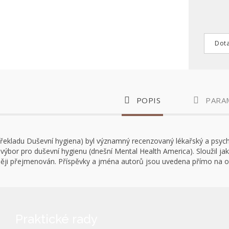
Dota
POPIS
PARA
řekladu Duševní hygiena) byl významný recenzovaný lékařský a psychiat
 výbor pro duševní hygienu (dnešní Mental Health America). Sloužil jak
zději přejmenován. Příspěvky a jména autorů jsou uvedena přímo na o
Praktické rady