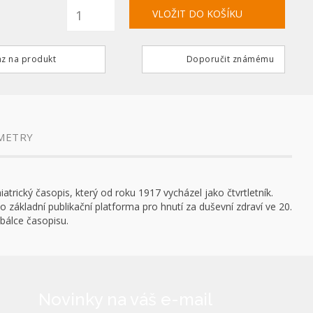
z na produkt
Doporučit známému
METRY
rický časopis, který od roku 1917 vycházel jako čtvrtletník.
o základní publikační platforma pro hnutí za duševní zdraví ve 20.
bálce časopisu.
Novinky na váš e-mail