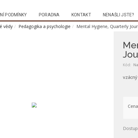
NÍ PODMÍNKY
PORADNA
KONTAKT
NENAŠLI JSTE?
é vědy
Pedagogika a psychologie
Mental Hygiene, Quarterly Journ
Men
Jou
Kód:
Na
vzácný
Cena
Dostup