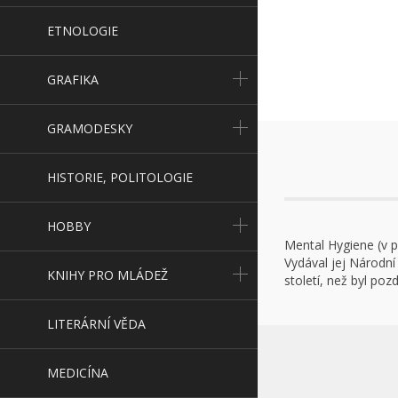
ETNOLOGIE
GRAFIKA
GRAMODESKY
HISTORIE, POLITOLOGIE
HOBBY
Mental Hygiene (v p
Vydával jej Národní
KNIHY PRO MLÁDEŽ
století, než byl po
LITERÁRNÍ VĚDA
MEDICÍNA