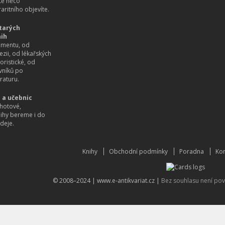
itě něco
aritního objevíte.
tarých
nih
imentu, od
ezii, od lékařských
oristické, od
vníků po
raturu.
 a učebnic
hotové,
nihy bereme i do
deje.
Knihy
Obchodní podmínky
Poradna
Kon
© 2008–2024 |
www.e-antikvariat.cz
|
Bez souhlasu není pov