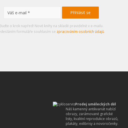
Buďte o krok napřed! Nové knihy na skladě pravidelně v e-mailu.
desláním formuláře souhlasím se
zpracováním osobních údajů
.
Prodej uměleckých děl
Náš kamenný antikvariát nabízí
obrazy, zarámované grafické
listy, kvalitní reprodukce obrazů,
plakáty, exlibrisy a novoročenky.