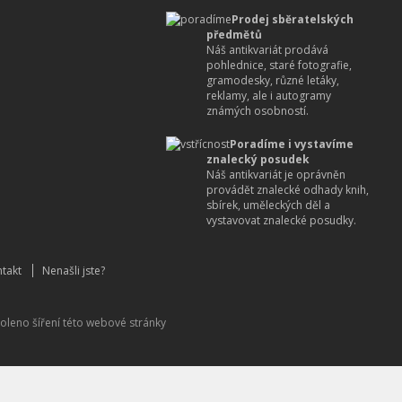
Prodej sběratelských
předmětů
Náš antikvariát prodává
pohlednice, staré fotografie,
gramodesky, různé letáky,
reklamy, ale i autogramy
známých osobností.
Poradíme i vystavíme
znalecký posudek
Náš antikvariát je oprávněn
provádět znalecké odhady knih,
sbírek, uměleckých děl a
vystavovat znalecké posudky.
takt
Nenašli jste?
oleno šíření této webové stránky