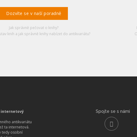
Dozvíte se v naší poradně
Jak správně pečovat o knihy?
stav knih a jak správně knihy nabízet do antikvariátu?
O
 internetový
Spojte se s námi
ného antikvariátu
než ta internetová.
 tedy osobní