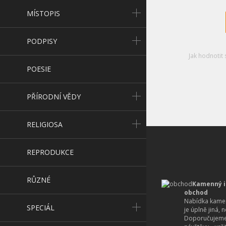
MÍSTOPIS
PODPISY
Jak hodnotit 
POESIE
PŘÍRODNÍ VĚDY
RELIGIOSA
REPRODUKCE
RŮZNÉ
Kamenný i
obchod
Nabídka kamen
SPECIÁL
je úplně jiná, 
Doporučujeme