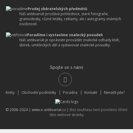
Prodej sběratelských předmětů
Náš antikvariát prodává pohlednice, staré fotografie,
gramodesky, různé letáky, reklamy, ale i autogramy známých
osobností.
Poradíme i vystavíme znalecký posudek
Náš antikvariát je oprávněn provádět znalecké odhady knih,
sbírek, uměleckých děl a vystavovat znalecké posudky.
Spojte se s námi
Knihy
Obchodní podmínky
Poradna
Kontakt
Nenašli jste?
© 2008–2024 |
www.e-antikvariat.cz
|
Bez souhlasu není povoleno šíření
této webové stránky