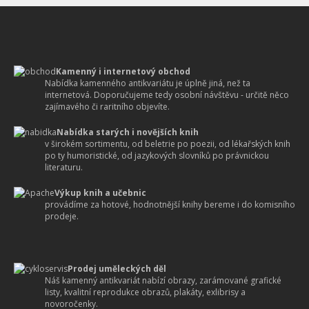
Kamenný i internetový obchod
Nabídka kamenného antikvariátu je úplně jiná, než ta
internetová. Doporučujeme tedy osobní návštěvu - určitě něco
zajímavého či raritního objevíte.
Nabídka starých i novějších knih
v širokém sortimentu, od beletrie po poezii, od lékařských knih
po ty humoristické, od jazykových slovníků po právnickou
literaturu.
Výkup knih a učebnic
provádíme za hotové, hodnotnější knihy bereme i do komisního
prodeje.
Prodej uměleckých děl
Náš kamenný antikvariát nabízí obrazy, zarámované grafické
listy, kvalitní reprodukce obrazů, plakáty, exlibrisy a
novoročenky.