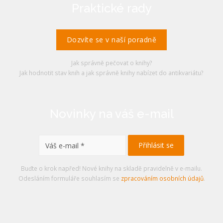
Praktické rady
Dozvíte se v naší poradně
Jak správně pečovat o knihy?
Jak hodnotit stav knih a jak správně knihy nabízet do antikvariátu?
Novinky na váš e-mail
Buďte o krok napřed! Nové knihy na skladě pravidelně v e-mailu.
Odesláním formuláře souhlasím se
zpracováním osobních údajů
.