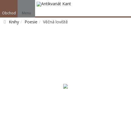
Obchod
Menu
Knihy
Poesie
Věčná loviště
Vyhledat