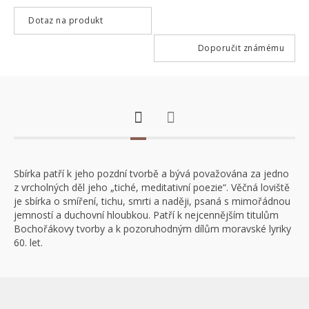
Dotaz na produkt
Doporučit známému
Sbírka patří k jeho pozdní tvorbě a bývá považována za jedno
z vrcholných děl jeho „tiché, meditativní poezie“. Věčná loviště
je sbírka o smíření, tichu, smrti a naději, psaná s mimořádnou
jemností a duchovní hloubkou. Patří k nejcennějším titulům
Bochořákovy tvorby a k pozoruhodným dílům moravské lyriky
60. let.