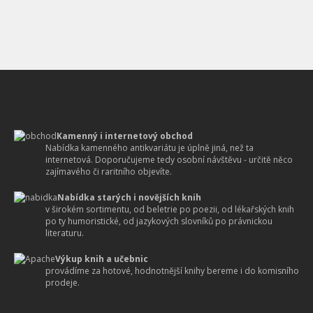
Kamenný i internetový obchod
Nabídka kamenného antikvariátu je úplně jiná, než ta
internetová. Doporučujeme tedy osobní návštěvu - určitě něco
zajímavého či raritního objevíte.
Nabídka starých i novějších knih
v širokém sortimentu, od beletrie po poezii, od lékařských knih
po ty humoristické, od jazykových slovníků po právnickou
literaturu.
Výkup knih a učebnic
provádíme za hotové, hodnotnější knihy bereme i do komisního
prodeje.