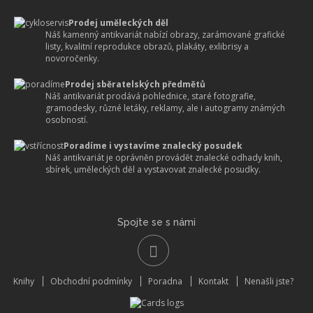
Prodej uměleckých děl
Náš kamenný antikvariát nabízí obrazy, zarámované grafické
listy, kvalitní reprodukce obrazů, plakáty, exlibrisy a
novoročenky.
Prodej sběratelských předmětů
Náš antikvariát prodává pohlednice, staré fotografie,
gramodesky, různé letáky, reklamy, ale i autogramy známých
osobností.
Poradíme i vystavíme znalecký posudek
Náš antikvariát je oprávněn provádět znalecké odhady knih,
sbírek, uměleckých děl a vystavovat znalecké posudky.
Spojte se s námi
Knihy
Obchodní podmínky
Poradna
Kontakt
Nenašli jste?