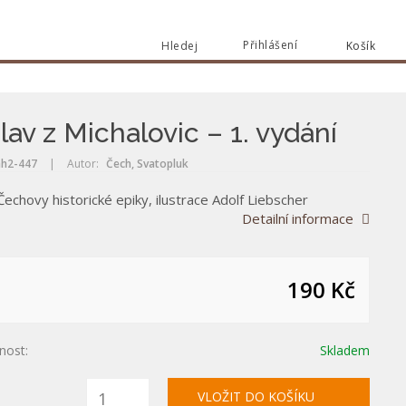
Přihlášení
Hledej
Košík
Vyhle
Vyhledat
lav z Michalovic – 1. vydání
h2-447
|
Autor:
Čech, Svatopluk
Čechovy historické epiky, ilustrace Adolf Liebscher
Detailní informace
190 Kč
nost:
Skladem