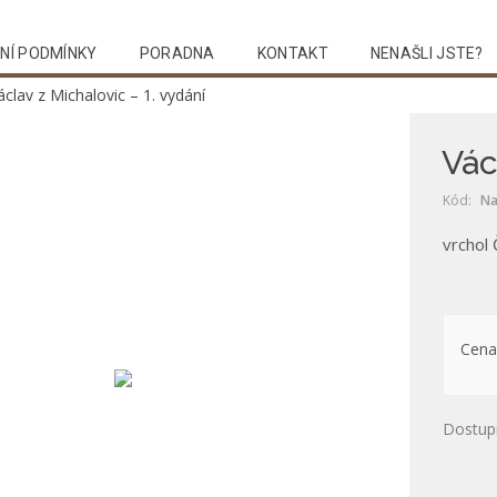
NÍ PODMÍNKY
PORADNA
KONTAKT
NENAŠLI JSTE?
áclav z Michalovic – 1. vydání
Vác
Kód:
Na
vrchol 
Cena
Dostup