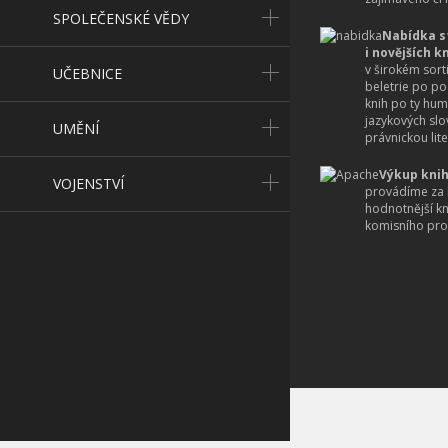
SPOLEČENSKÉ VĚDY
Nabídka s
i novějších k
v širokém sort
UČEBNICE
beletrie po po
knih po ty hum
jazykových slo
UMĚNÍ
právnickou lite
Výkup knih
VOJENSTVÍ
provádíme za 
hodnotnější k
komisního pro