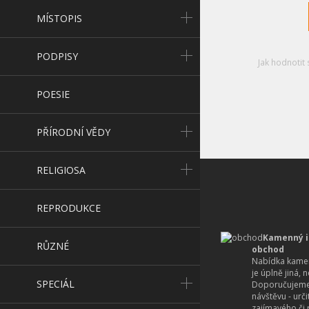
MÍSTOPIS
PODPISY
Jak hodnotit 
POESIE
PŘÍRODNÍ VĚDY
RELIGIOSA
REPRODUKCE
Kamenný i
RŮZNÉ
obchod
Nabídka kamen
je úplně jiná, 
SPECIÁL
Doporučujeme
návštěvu - urč
zajímavého či r