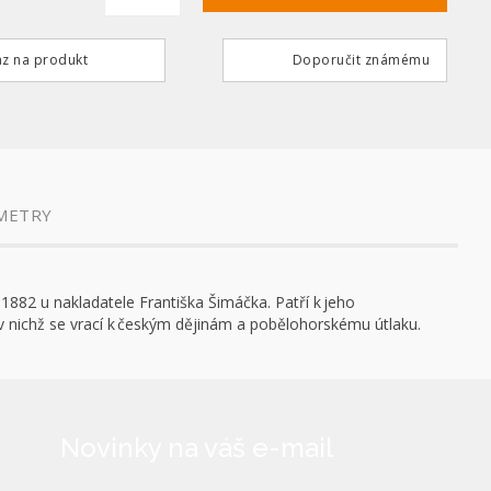
z na produkt
Doporučit známému
METRY
1882 u nakladatele Františka Šimáčka. Patří k jeho
 nichž se vrací k českým dějinám a pobělohorskému útlaku.
Novinky na váš e-mail