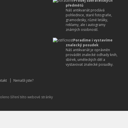
Prodej sběratelských
předmětů
Náš antikvariát prodává
pohlednice, staré fotografie,
gramodesky, různé letáky,
reklamy, ale i autogramy
známých osobností.
Poradíme i vystavíme
znalecký posudek
Náš antikvariát je oprávněn
provádět znalecké odhady knih,
sbírek, uměleckých děl a
vystavovat znalecké posudky.
takt
Nenašli jste?
oleno šíření této webové stránky