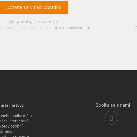
Dozvíte se v naší poradně
Jak správně pečovat o knihy?
stav knih a jak správně knihy nabízet do antikvariátu?
O
 internetový
Spojte se s námi
ného antikvariátu
než ta internetová.
 tedy osobní
itě něco
aritního objevíte.