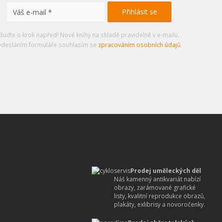
Buďte o krok napřed! Nové knihy na skladě pravidelně v e-mailu.
desláním formuláře souhlasím se
zpracováním osobních údajů
.
Prodej uměleckých děl
Náš kamenný antikvariát nabízí
obrazy, zarámované grafické
listy, kvalitní reprodukce obrazů,
plakáty, exlibrisy a novoročenky.