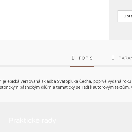
Dota
POPIS
PARA
c“ je epická veršovaná skladba Svatopluka Čecha, poprvé vydaná roku 
storickým básnickým dílům a tematicky se řadí k autorovým textům, v
Praktické rady