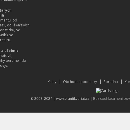
tarých
nih
imentu, od
ezii, od lékařských
oristické, od
vníků po
raturu.
 a učebnic
hotové,
nihy bereme i do
deje.
Knihy
Obchodní podmínky
Poradna
Kon
© 2008–2024 |
www.e-antikvariat.cz
|
Bez souhlasu není pov