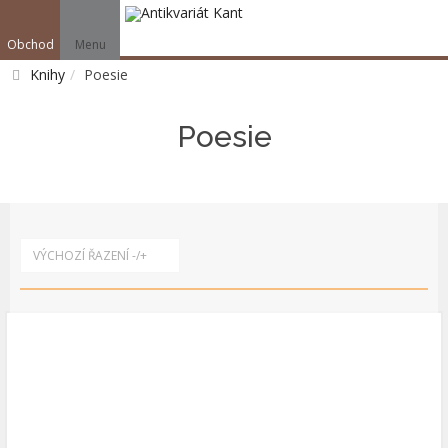
Obchod
Menu
V
Knihy
Poesie
Vyhledat
Poesie
VÝCHOZÍ ŘAZENÍ -/+