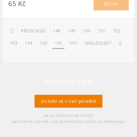
65 Kč
DETAIL
PŘEDCHOZÍ
148
149
150
151
152
153
154
155
156
157
NÁSLEDUJÍCÍ
Praktické rady
Dozvíte se v naší poradně
Jak správně pečovat o knihy?
Jak hodnotit stav knih a jak správně knihy nabízet do antikvariátu?