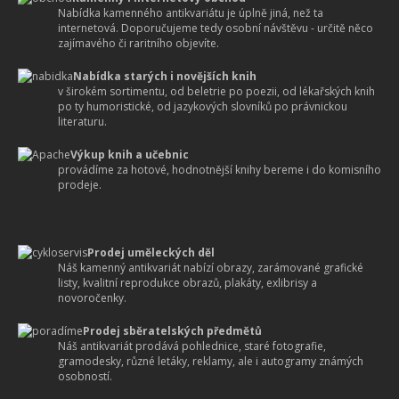
Nabídka kamenného antikvariátu je úplně jiná, než ta
internetová. Doporučujeme tedy osobní návštěvu - určitě něco
zajímavého či raritního objevíte.
Nabídka starých i novějších knih
v širokém sortimentu, od beletrie po poezii, od lékařských knih
po ty humoristické, od jazykových slovníků po právnickou
literaturu.
Výkup knih a učebnic
provádíme za hotové, hodnotnější knihy bereme i do komisního
prodeje.
Prodej uměleckých děl
Náš kamenný antikvariát nabízí obrazy, zarámované grafické
listy, kvalitní reprodukce obrazů, plakáty, exlibrisy a
novoročenky.
Prodej sběratelských předmětů
Náš antikvariát prodává pohlednice, staré fotografie,
gramodesky, různé letáky, reklamy, ale i autogramy známých
osobností.