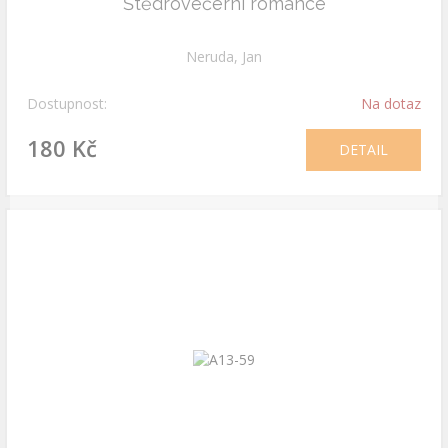
Štědrovečerní romance
Neruda, Jan
Dostupnost:
Na dotaz
180 Kč
DETAIL