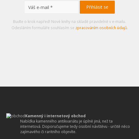
Buďte o krok napřed! Nové knihy na skladě pravidelně v e-mailu.
Odesláním formuláře souhlasím se
zpracováním osobních údajů
.
Kamenný i internetový obchod
Nabídka kamenného antikvariátu je úplně jiná, než ta
internetová. Doporučujeme tedy osobní návštěvu - určitě něco
zajímavého či raritního objevíte.