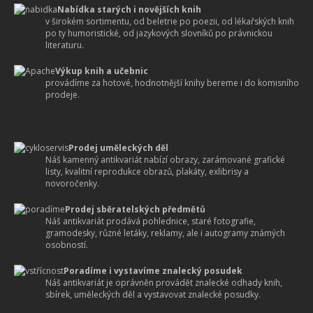
Nabídka starých i novějších knih
v širokém sortimentu, od beletrie po poezii, od lékařských knih
po ty humoristické, od jazykových slovníků po právnickou
literaturu.
Výkup knih a učebnic
provádíme za hotové, hodnotnější knihy bereme i do komisního
prodeje.
Prodej uměleckých děl
Náš kamenný antikvariát nabízí obrazy, zarámované grafické
listy, kvalitní reprodukce obrazů, plakáty, exlibrisy a
novoročenky.
Prodej sběratelských předmětů
Náš antikvariát prodává pohlednice, staré fotografie,
gramodesky, různé letáky, reklamy, ale i autogramy známých
osobností.
Poradíme i vystavíme znalecký posudek
Náš antikvariát je oprávněn provádět znalecké odhady knih,
sbírek, uměleckých děl a vystavovat znalecké posudky.