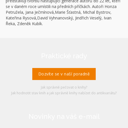
představují tvorbu nastupující generace autorů do 22 let, kteří
se v daném roce umístili na předních příčkách. Autoři Honza
Petružela, Jana Ječmínová,Marie Šťastná, Michal Bystrov,
Kateřina Rysová,David Vyhnanovský, Jindřich Veselý, Ivan
Řeka, Zdeněk Kubík.
Praktické rady
Dozvíte se v naší poradně
Jak správně pečovat o knihy?
Jak hodnotit stav knih a jak správně knihy nabízet do antikvariátu?
Novinky na váš e-mail