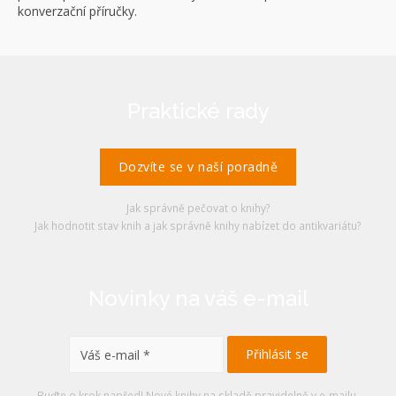
konverzační příručky.
Praktické rady
Dozvíte se v naší poradně
Jak správně pečovat o knihy?
Jak hodnotit stav knih a jak správně knihy nabízet do antikvariátu?
Novinky na váš e-mail
Buďte o krok napřed! Nové knihy na skladě pravidelně v e-mailu.