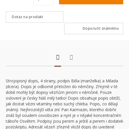
Dotaz na produkt
Doporučit známému
Strojopisný dopis, 4 strany, podpis Běla (manželka) a Milada
(dcera). Dopis je odborně přeložen do němčiny. Zřejmě v té
době mohly být dopisy vězňům jenom v němčině. Pouze
oslovení je česky Náš milý taťko! Dopis obsahuje popis obtíží,
jak dostat vězni vitamíny nebo suchý chleba. Popis, co dělají
známý. Nejhroznější věta zní: Pan Karmazin, kterého dobře
znáš byl soudem osvobozen a nyní je v nějaké koncentračním
táboře Osvětim. Podpisy jsou perem a ještě a perem i dodatek
postskriptu. Adresát vězeň zřejmě vložil dopis do uvedené