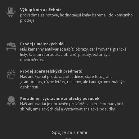
Výkup knih a učebnic
provádíme za hotové, hodnotnější knihy bereme i do komisního
prodeje.
Prodej uměleckých děl
Náš kamenný antikvariát nabízí obrazy, zarámované grafické
listy, kvalitní reprodukce obrazů, plakáty, exlibrisy a
novoročenky.
Prodej sběratelských předmětů
Náš antikvariát prodává pohlednice, staré fotografie,
gramodesky, různé letáky, reklamy, ale i autogramy známých
osobností.
Poradíme i vystavíme znalecký posudek
Náš antikvariát je oprávněn provádět znalecké odhady knih,
sbírek, uměleckých děl a vystavovat znalecké posudky.
Spojte se s námi