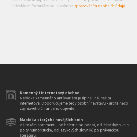
Odesláním formuláře souhlasím se
zpracováním osobních údajů
.
Kamenný i internetový obchod
Nabídka kamenného antikvariátu je úplně jiná, než ta
internetová. Doporučujeme tedy osobní návštěvu - určitě něco
zajímavého či raritního objevíte.
Nabídka starých i novějších knih
v širokém sortimentu, od beletrie po poezii, od lékařských knih
po ty humoristické, od jazykových slovníků po právnickou
literaturu.