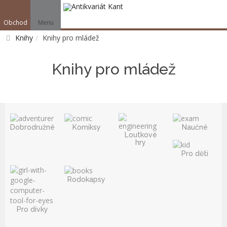
Obchod
Menu
V
Knihy
Knihy pro mládež
Vyhledat
Knihy pro mládež
Dobrodružné
Komiksy
Naučné
Loutkové
hry
Pro děti
Rodokapsy
Pro dívky