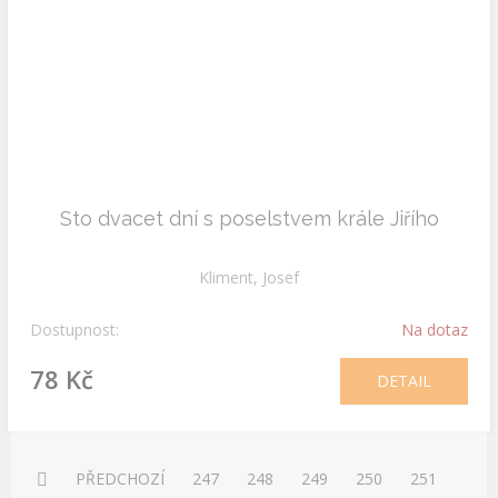
Sto dvacet dní s poselstvem krále Jiřího
Kliment, Josef
Dostupnost:
Na dotaz
78 Kč
DETAIL
PŘEDCHOZÍ
247
248
249
250
251