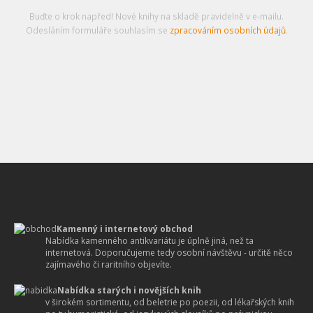
Buďte o krok napřed! Nové knihy na skladě pravidelně v e-mailu.
Odesláním formuláře souhlasím se
zpracováním osobních údajů
.
Kamenný i internetový obchod
Nabídka kamenného antikvariátu je úplně jiná, než ta
internetová. Doporučujeme tedy osobní návštěvu - určitě něco
zajímavého či raritního objevíte.
Nabídka starých i novějších knih
v širokém sortimentu, od beletrie po poezii, od lékařských knih