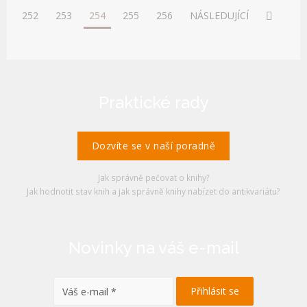
252
253
254
255
256
NÁSLEDUJÍCÍ
Praktické rady
Dozvíte se v naší poradně
Jak správně pečovat o knihy?
Jak hodnotit stav knih a jak správně knihy nabízet do antikvariátu?
Novinky na váš e-mail