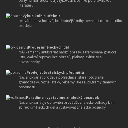
po ty humoristické, od jazykových slovníků po právnickou
literaturu.
Výkup knih a učebnic
provádíme za hotové, hodnotnější knihy bereme i do komisního
prodeje.
Prodej uměleckých děl
Náš kamenný antikvariát nabízí obrazy, zarámované grafické
listy, kvalitní reprodukce obrazů, plakáty, exlibrisy a
novoročenky.
Prodej sběratelských předmětů
Náš antikvariát prodává pohlednice, staré fotografie,
gramodesky, různé letáky, reklamy, ale i autogramy známých
osobností.
Poradíme i vystavíme znalecký posudek
Náš antikvariát je oprávněn provádět znalecké odhady knih,
sbírek, uměleckých děl a vystavovat znalecké posudky.