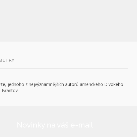
METRY
 Harte, jednoho z nejvýznamnějších autorů amerického Divokého
i Brantovi.
Novinky na váš e-mail