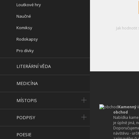
Loutkové hry
Naučné
Komiksy
Jak hodnotit 
Rodokapsy
Pro dívky
LITERÁRNÍ VĚDA
MEDICÍNA
MÍSTOPIS
Kamenný i
obchod
PODPISY
Nabídka kamen
je úplně jiná, 
Doporučujeme
návštěvu - urč
POESIE
zajímavého či r