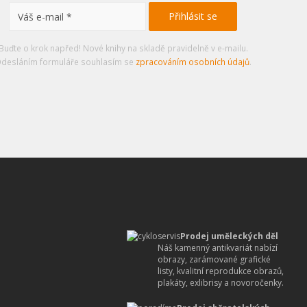
Buďte o krok napřed! Nové knihy na skladě pravidelně v e-mailu.
desláním formuláře souhlasím se
zpracováním osobních údajů
.
Prodej uměleckých děl
Náš kamenný antikvariát nabízí
obrazy, zarámované grafické
listy, kvalitní reprodukce obrazů,
plakáty, exlibrisy a novoročenky.