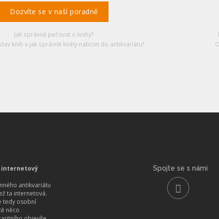
Dozvíte se v naší poradně
Jak správně pečovat o knihy?
stav knih a jak správně knihy nabízet do antikvariátu?
O
 internetový
Spojte se s námi
ného antikvariátu
než ta internetová.
 tedy osobní
itě něco
aritního objevíte.