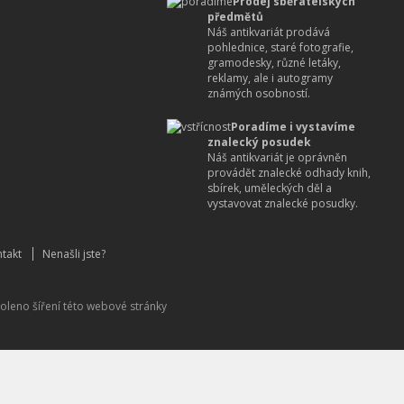
Prodej sběratelských
předmětů
Náš antikvariát prodává
pohlednice, staré fotografie,
gramodesky, různé letáky,
reklamy, ale i autogramy
známých osobností.
Poradíme i vystavíme
znalecký posudek
Náš antikvariát je oprávněn
provádět znalecké odhady knih,
sbírek, uměleckých děl a
vystavovat znalecké posudky.
takt
Nenašli jste?
oleno šíření této webové stránky