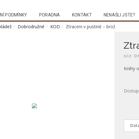
NÍ PODMÍNKY
PORADNA
KONTAKT
NENAŠLI JSTE?
mládež
Dobrodružné
KOD
Ztraceni v pustině – brož
Ztr
Kód:
D1
Knihy o
Dostup
Dota