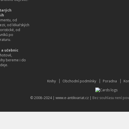
tarých
nih
imentu, od
ezii, od lékařských
oristické, od
vníků po
raturu.
 a učebnic
hotové,
nihy bereme i do
deje.
Knihy
Obchodní podmínky
Poradna
Kon
© 2008–2024 |
www.e-antikvariat.cz
|
Bez souhlasu není pov