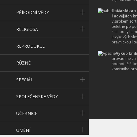
Nabídka s
PŘÍRODNÍ VĚDY
i novějších k
v širokém sort
beletrie po po
RELIGIOSA
knih po ty hum
jazykových slo
právnickou lite
REPRODUKCE
Výkup knih
provádíme za 
RŮZNÉ
hodnotnější k
komisního pro
SPECIÁL
SPOLEČENSKÉ VĚDY
UČEBNICE
UMĚNÍ