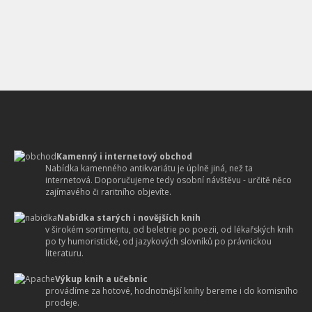
Kamenný i internetový obchod
Nabídka kamenného antikvariátu je úplně jiná, než ta
internetová. Doporučujeme tedy osobní návštěvu - určitě něco
zajímavého či raritního objevíte.
Nabídka starých i novějších knih
v širokém sortimentu, od beletrie po poezii, od lékařských knih
po ty humoristické, od jazykových slovníků po právnickou
literaturu.
Výkup knih a učebnic
provádíme za hotové, hodnotnější knihy bereme i do komisního
prodeje.