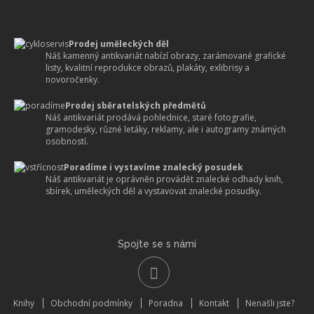
Prodej uměleckých děl
Náš kamenný antikvariát nabízí obrazy, zarámované grafické
listy, kvalitní reprodukce obrazů, plakáty, exlibrisy a
novoročenky.
Prodej sběratelských předmětů
Náš antikvariát prodává pohlednice, staré fotografie,
gramodesky, různé letáky, reklamy, ale i autogramy známých
osobností.
Poradíme i vystavíme znalecký posudek
Náš antikvariát je oprávněn provádět znalecké odhady knih,
sbírek, uměleckých děl a vystavovat znalecké posudky.
Spojte se s námi
Knihy
Obchodní podmínky
Poradna
Kontakt
Nenašli jste?