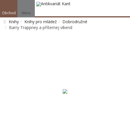
Obchod
Menu
Knihy
Knihy pro mládež
Dobrodružné
Barry Trappney a příšernej víkend
Vyhledat