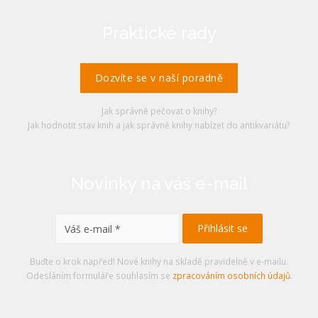
Praktické rady
Dozvíte se v naší poradně
Jak správně pečovat o knihy?
Jak hodnotit stav knih a jak správně knihy nabízet do antikvariátu?
Novinky na váš e-mail
Buďte o krok napřed! Nové knihy na skladě pravidelně v e-mailu.
Odesláním formuláře souhlasím se
zpracováním osobních údajů
.