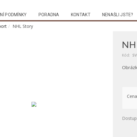
NÍ PODMÍNKY
PORADNA
KONTAKT
NENAŠLI JSTE?
port
NHL Story
NHL
Kód:
SV
Obrázk
Cena
Dostup