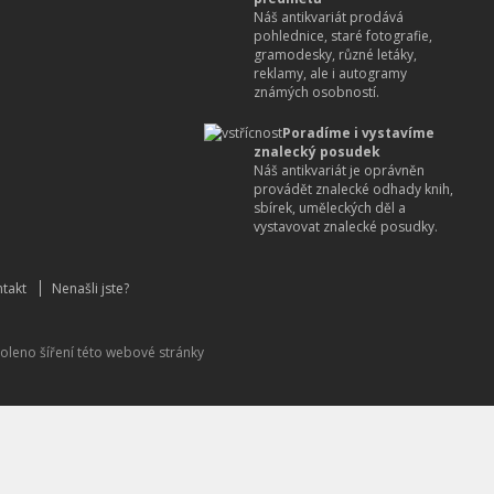
Náš antikvariát prodává
pohlednice, staré fotografie,
gramodesky, různé letáky,
reklamy, ale i autogramy
známých osobností.
Poradíme i vystavíme
znalecký posudek
Náš antikvariát je oprávněn
provádět znalecké odhady knih,
sbírek, uměleckých děl a
vystavovat znalecké posudky.
takt
Nenašli jste?
oleno šíření této webové stránky