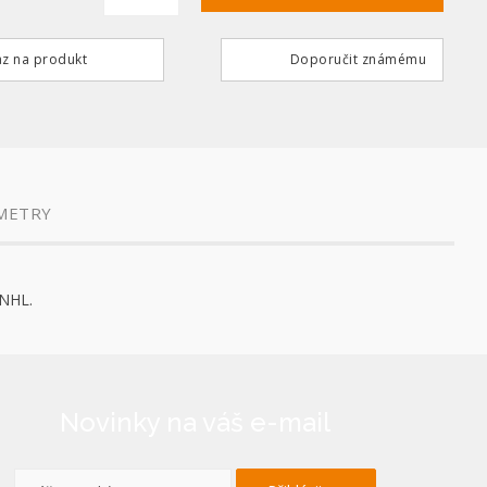
z na produkt
Doporučit známému
METRY
 NHL.
Novinky na váš e-mail