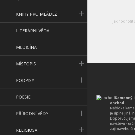
KNIHY PRO MLÁDEŽ
Jak hodnotit 
LITERÁRNÍ VĚDA
MEDICÍNA
MÍSTOPIS
PODPISY
POESIE
Kamenný i
obchod
Nabídka kamen
PŘÍRODNÍ VĚDY
je úplně jiná, 
Doporučujeme
návštěvu - urč
zajímavého či r
RELIGIOSA