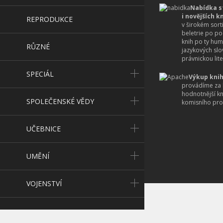
Nabídka s
i novějších k
REPRODUKCE
v širokém sort
beletrie po po
knih po ty hum
RŮZNÉ
jazykových slo
právnickou lite
SPECIÁL
Výkup knih
provádíme za 
hodnotnější k
SPOLEČENSKÉ VĚDY
komisního pro
UČEBNICE
UMĚNÍ
VOJENSTVÍ