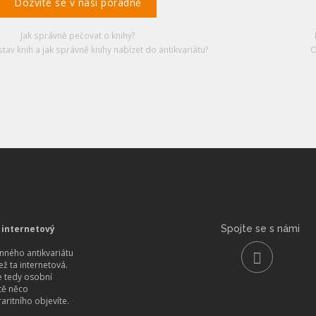
Dozvíte se v naší poradně
Jak správně pečovat o knihy?
stav knih a jak správně knihy nabízet do antikvariátu?
O
 internetový
Spojte se s námi
ného antikvariátu
než ta internetová.
 tedy osobní
itě něco
aritního objevíte.