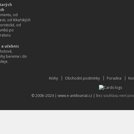
tarých
nih
imentu, od
ezii, od lékařských
oristické, od
vníků po
raturu.
 a učebnic
hotové,
nihy bereme i do
deje.
Knihy
Obchodní podmínky
Poradna
Kon
© 2008–2024 |
www.e-antikvariat.cz
|
Bez souhlasu není pov