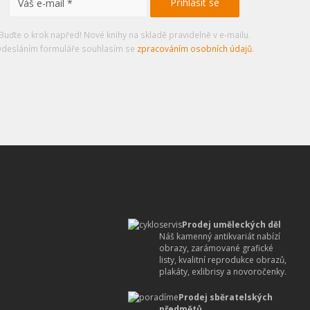
Buďte o krok napřed! Nové knihy na skladě pravidelně v e-mailu.
desláním formuláře souhlasím se
zpracováním osobních údajů
.
Prodej uměleckých děl
Náš kamenný antikvariát nabízí
obrazy, zarámované grafické
listy, kvalitní reprodukce obrazů,
plakáty, exlibrisy a novoročenky.
Prodej sběratelských
předmětů