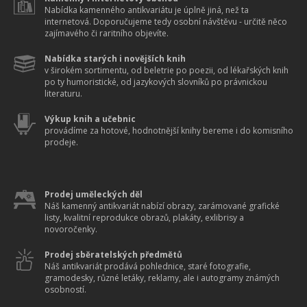
Nabídka kamenného antikvariátu je úplně jiná, než ta
internetová. Doporučujeme tedy osobní návštěvu - určitě něco
zajímavého či raritního objevíte.
Nabídka starých i novějších knih
v širokém sortimentu, od beletrie po poezii, od lékařských knih
po ty humoristické, od jazykových slovníků po právnickou
literaturu.
Výkup knih a učebnic
provádíme za hotové, hodnotnější knihy bereme i do komisního
prodeje.
Prodej uměleckých děl
Náš kamenný antikvariát nabízí obrazy, zarámované grafické
listy, kvalitní reprodukce obrazů, plakáty, exlibrisy a
novoročenky.
Prodej sběratelských předmětů
Náš antikvariát prodává pohlednice, staré fotografie,
gramodesky, různé letáky, reklamy, ale i autogramy známých
osobností.