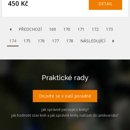
450 Kč
DETAIL
PŘEDCHOZÍ
169
170
171
172
173
174
175
176
177
178
NÁSLEDUJÍCÍ
Praktické rady
Dozvíte se v naší poradně
Jak správně pečovat o knihy?
Jak hodnotit stav knih a jak správně knihy nabízet do antikvariátu?