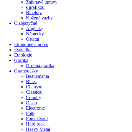
Zajímavé úpravy
s grafikou
Bibeloty
Kožené vazby
Cizojazyčné
Anglicky
Německy
Ostatní
Ekonomie a právo
Esoterika
Etnologie
Grafika
Drobná grafika
Gramodesky
Beatlemania
Blues
Chanson
Classical
Country
Disco
Electronic
Folk
Funk / Soul
Hard rock
Heavy Metal