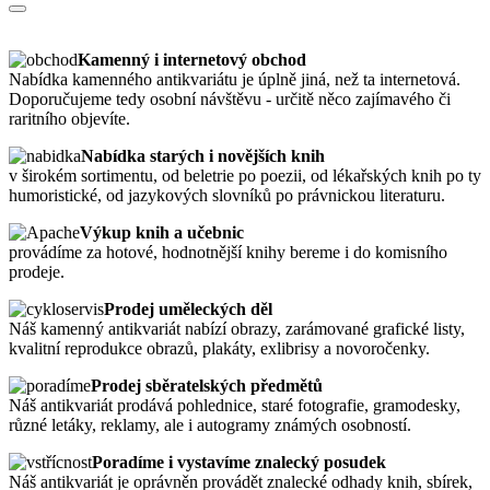
Kamenný i internetový obchod
Nabídka kamenného antikvariátu je úplně jiná, než ta internetová.
Doporučujeme tedy osobní návštěvu - určitě něco zajímavého či
raritního objevíte.
Nabídka starých i novějších knih
v širokém sortimentu, od beletrie po poezii, od lékařských knih po ty
humoristické, od jazykových slovníků po právnickou literaturu.
Výkup knih a učebnic
provádíme za hotové, hodnotnější knihy bereme i do komisního
prodeje.
Prodej uměleckých děl
Náš kamenný antikvariát nabízí obrazy, zarámované grafické listy,
kvalitní reprodukce obrazů, plakáty, exlibrisy a novoročenky.
Prodej sběratelských předmětů
Náš antikvariát prodává pohlednice, staré fotografie, gramodesky,
různé letáky, reklamy, ale i autogramy známých osobností.
Poradíme i vystavíme znalecký posudek
Náš antikvariát je oprávněn provádět znalecké odhady knih, sbírek,