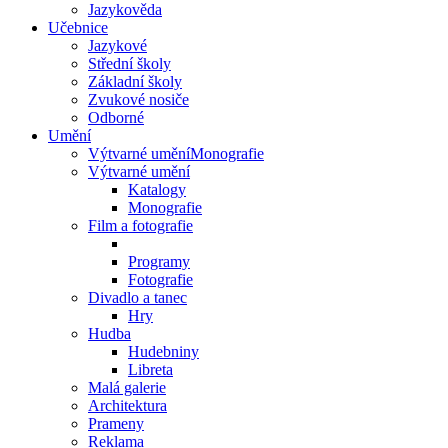
Jazykověda
Učebnice
Jazykové
Střední školy
Základní školy
Zvukové nosiče
Odborné
Umění
Výtvarné uměníMonografie
Výtvarné umění
Katalogy
Monografie
Film a fotografie
Programy
Fotografie
Divadlo a tanec
Hry
Hudba
Hudebniny
Libreta
Malá galerie
Architektura
Prameny
Reklama