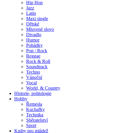
Hip Hop
Jazz
Latin
Maxi single
Dětské
Mluvené slovo
Divadlo
Humor
Pohádky
Pop / Rock
Reggae
Rock & Roll
Soundtrack
Techno
Vánoční
Vocal
World, & Country
Historie, politologie
Hobby
Řemesla
Kuchařky
Technika
Sběratelství
Sport
Knihy pro mládež