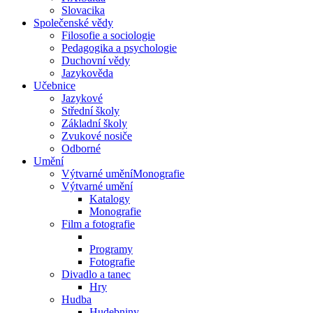
Slovacika
Společenské vědy
Filosofie a sociologie
Pedagogika a psychologie
Duchovní vědy
Jazykověda
Učebnice
Jazykové
Střední školy
Základní školy
Zvukové nosiče
Odborné
Umění
Výtvarné uměníMonografie
Výtvarné umění
Katalogy
Monografie
Film a fotografie
Programy
Fotografie
Divadlo a tanec
Hry
Hudba
Hudebniny