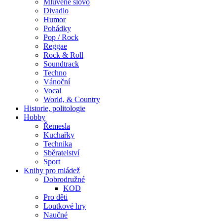
Mluvené slovo
Divadlo
Humor
Pohádky
Pop / Rock
Reggae
Rock & Roll
Soundtrack
Techno
Vánoční
Vocal
World, & Country
Historie, politologie
Hobby
Řemesla
Kuchařky
Technika
Sběratelství
Sport
Knihy pro mládež
Dobrodružné
KOD
Pro děti
Loutkové hry
Naučné