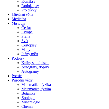
Komiksy
Rodokapsy
Pro dívky
Literární věda
Medicína
Místopis
Česko
Evropa
Praha
Svět
Cestopisy
Mapy
Plány měst
Podpisy
Knihy s podpisem
Autografy, dopisy
Autogramy
Poesie
Přírodní vědy
Matematika, fyzika
Matematika, fyzika
Botanika
Zoologie
Mineralogie
Chemie