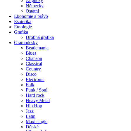
Anglicky
Německy
Ostatní
Ekonomie a právo
Esoterika
Etnologie
Grafika
Drobná grafika
Gramodesky
Beatlemania
Blues
Chanson
Classical
Country
Disco
Electronic
Folk
Funk / Soul
Hard rock
Heavy Metal
Hip Hop
Jazz
Latin
Maxi single
Dětské