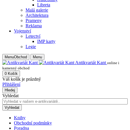
Libreta
Malá galerie
Architektura
Prameny
Reklama
Vojenství
Letectví
IMP karty
Legie
Menu
Obchod
Menu
Antikvariát Kant
online i
kamenný obchod
0
Košík
Váš košík je prázdný
Přihlášení
Hledej
Vyhledat
Vyhledat
Knihy
Obchodní podmínky
Poradna