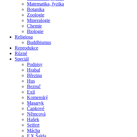
Matematika, fyzika
Botanika
Zoologie
Mineralogie
Chemie
Biologie
Religiosa
Buddhismus
Reprodukce
Různé
Speciál
Podpisy
Hrabal
Březina
Hus
Bezruč
Exil
Komenský
Masaryk
Čapkové
Němcová
Hašek
Seifert
Mácha
F.X.Šalda