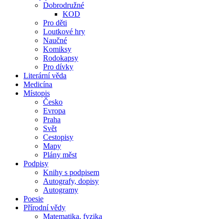
Dobrodružné
KOD
Pro děti
Loutkové hry
Naučné
Komiksy
Rodokapsy
Pro dívky
Literární věda
Medicína
Místopis
Česko
Evropa
Praha
Svět
Cestopisy
Mapy
Plány měst
Podpisy
Knihy s podpisem
Autografy, dopisy
Autogramy
Poesie
Přírodní vědy
Matematika, fyzika