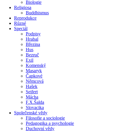
Biologie
Religiosa
Buddhismus
Reprodukce
Různé
Speciál
Podpisy
Hrabal
Březina
Hus
Bezruč
Exil
Komenský
Masaryk
Čapkové
Němcová
Hašek
Seifert
Mácha
F.X.Šalda
Slovacika
Společenské vědy
Filosofie a sociologie
Pedagogika a psychologie
Duchovní vědy