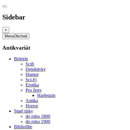
Sidebar
×
Menu
Obchod
Antikvariát
Beletrie
Scifi
Detektivky
Humor
Sci-Fi
Erotika
Pro ženy
Harlequin
Antika
Horror
Staré tisky
do roku 1800
do roku 1900
Bibliofilie