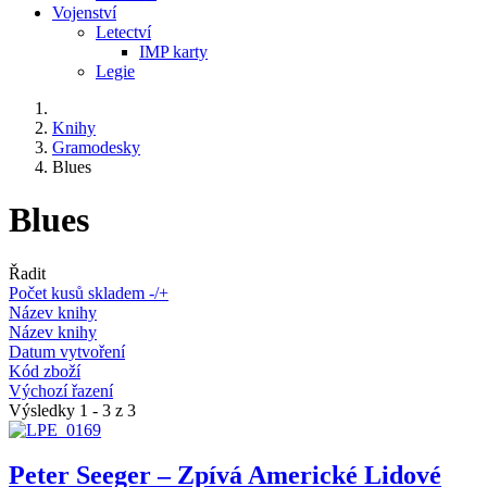
Vojenství
Letectví
IMP karty
Legie
Knihy
Gramodesky
Blues
Blues
Řadit
Počet kusů skladem -/+
Název knihy
Název knihy
Datum vytvoření
Kód zboží
Výchozí řazení
Výsledky 1 - 3 z 3
Peter Seeger – Zpívá Americké Lidové