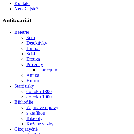
Kontakt
Nenašli jste?
Antikvariát
Beletrie
Scifi
Detektivky
Humor
Sci-Fi
Erotika
Pro ženy
Harlequin
Antika
Horror
Staré tisky
do roku 1800
do roku 1900
Bibliofilie
Zajímavé úpravy
s grafikou
Bibeloty
Kožené vazby
Cizojazyčné