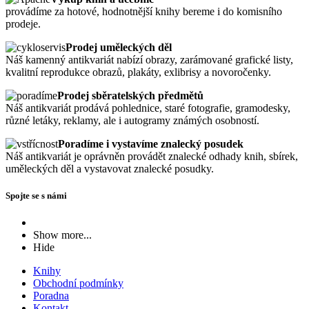
provádíme za hotové, hodnotnější knihy bereme i do komisního
prodeje.
Prodej uměleckých děl
Náš kamenný antikvariát nabízí obrazy, zarámované grafické listy,
kvalitní reprodukce obrazů, plakáty, exlibrisy a novoročenky.
Prodej sběratelských předmětů
Náš antikvariát prodává pohlednice, staré fotografie, gramodesky,
různé letáky, reklamy, ale i autogramy známých osobností.
Poradíme i vystavíme znalecký posudek
Náš antikvariát je oprávněn provádět znalecké odhady knih, sbírek,
uměleckých děl a vystavovat znalecké posudky.
Spojte se s námi
Show more...
Hide
Knihy
Obchodní podmínky
Poradna
Kontakt