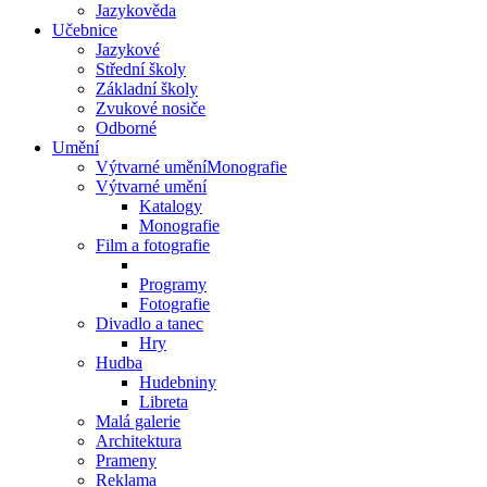
Jazykověda
Učebnice
Jazykové
Střední školy
Základní školy
Zvukové nosiče
Odborné
Umění
Výtvarné uměníMonografie
Výtvarné umění
Katalogy
Monografie
Film a fotografie
Programy
Fotografie
Divadlo a tanec
Hry
Hudba
Hudebniny
Libreta
Malá galerie
Architektura
Prameny
Reklama