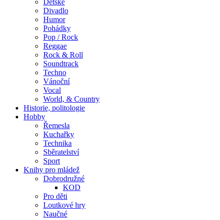
Dětské
Divadlo
Humor
Pohádky
Pop / Rock
Reggae
Rock & Roll
Soundtrack
Techno
Vánoční
Vocal
World, & Country
Historie, politologie
Hobby
Řemesla
Kuchařky
Technika
Sběratelství
Sport
Knihy pro mládež
Dobrodružné
KOD
Pro děti
Loutkové hry
Naučné