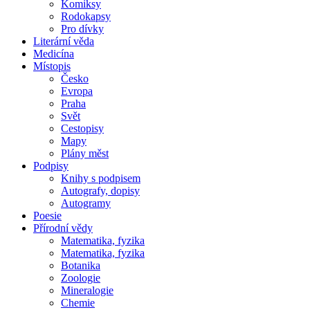
Komiksy
Rodokapsy
Pro dívky
Literární věda
Medicína
Místopis
Česko
Evropa
Praha
Svět
Cestopisy
Mapy
Plány měst
Podpisy
Knihy s podpisem
Autografy, dopisy
Autogramy
Poesie
Přírodní vědy
Matematika, fyzika
Matematika, fyzika
Botanika
Zoologie
Mineralogie
Chemie