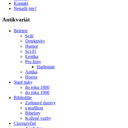
Kontakt
Nenašli jste?
Antikvariát
Beletrie
Scifi
Detektivky
Humor
Sci-Fi
Erotika
Pro ženy
Harlequin
Antika
Horror
Staré tisky
do roku 1800
do roku 1900
Bibliofilie
Zajímavé úpravy
s grafikou
Bibeloty
Kožené vazby
Cizojazyčné