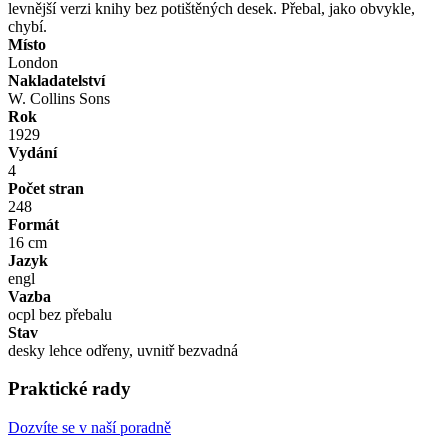
levnější verzi knihy bez potištěných desek. Přebal, jako obvykle,
chybí.
Místo
London
Nakladatelství
W. Collins Sons
Rok
1929
Vydání
4
Počet stran
248
Formát
16 cm
Jazyk
engl
Vazba
ocpl bez přebalu
Stav
desky lehce odřeny, uvnitř bezvadná
Praktické rady
Dozvíte se v naší poradně