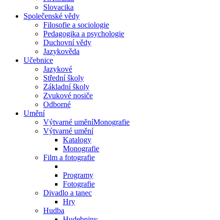
Slovacika
Společenské vědy
Filosofie a sociologie
Pedagogika a psychologie
Duchovní vědy
Jazykověda
Učebnice
Jazykové
Střední školy
Základní školy
Zvukové nosiče
Odborné
Umění
Výtvarné uměníMonografie
Výtvarné umění
Katalogy
Monografie
Film a fotografie
Programy
Fotografie
Divadlo a tanec
Hry
Hudba
Hudebniny