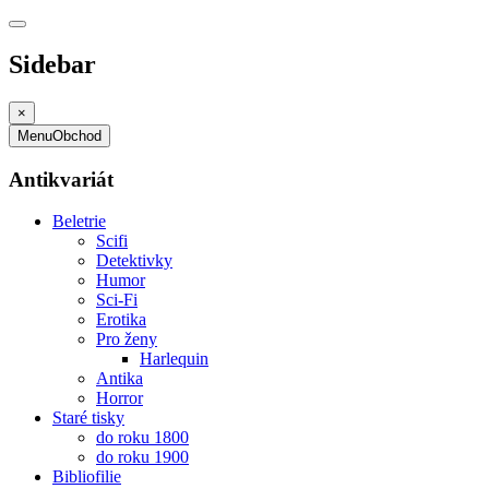
Sidebar
×
Menu
Obchod
Antikvariát
Beletrie
Scifi
Detektivky
Humor
Sci-Fi
Erotika
Pro ženy
Harlequin
Antika
Horror
Staré tisky
do roku 1800
do roku 1900
Bibliofilie