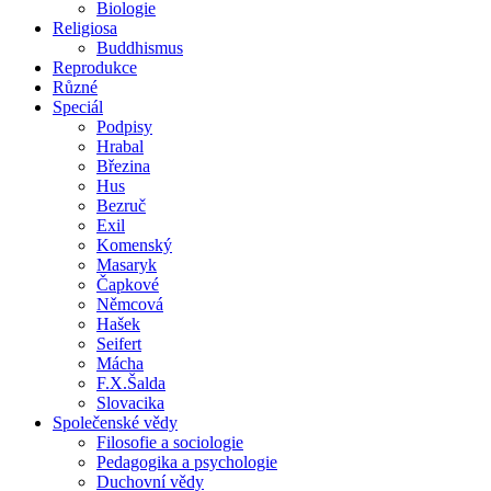
Biologie
Religiosa
Buddhismus
Reprodukce
Různé
Speciál
Podpisy
Hrabal
Březina
Hus
Bezruč
Exil
Komenský
Masaryk
Čapkové
Němcová
Hašek
Seifert
Mácha
F.X.Šalda
Slovacika
Společenské vědy
Filosofie a sociologie
Pedagogika a psychologie
Duchovní vědy