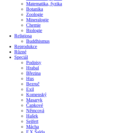
Matematika, fyzika
Botanika
Zoologie
Mineralogie
Chemie
Biologie
Religiosa
Buddhismus
Reprodukce
Různé
Speciál
Podpisy
Hrabal
Březina
Hus
Bezruč
Exil
Komenský
Masaryk
Čapkové
Němcová
Hašek
Seifert
Mácha
F.X.Šalda