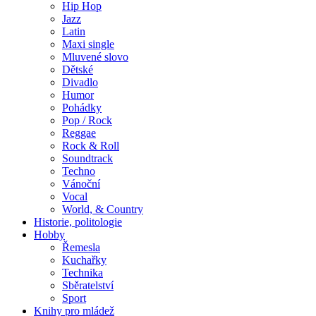
Hip Hop
Jazz
Latin
Maxi single
Mluvené slovo
Dětské
Divadlo
Humor
Pohádky
Pop / Rock
Reggae
Rock & Roll
Soundtrack
Techno
Vánoční
Vocal
World, & Country
Historie, politologie
Hobby
Řemesla
Kuchařky
Technika
Sběratelství
Sport
Knihy pro mládež