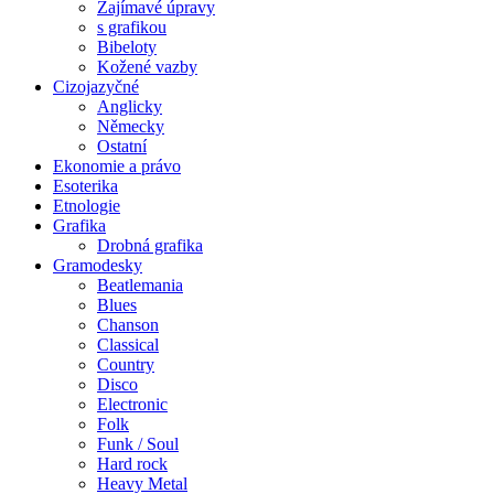
Zajímavé úpravy
s grafikou
Bibeloty
Kožené vazby
Cizojazyčné
Anglicky
Německy
Ostatní
Ekonomie a právo
Esoterika
Etnologie
Grafika
Drobná grafika
Gramodesky
Beatlemania
Blues
Chanson
Classical
Country
Disco
Electronic
Folk
Funk / Soul
Hard rock
Heavy Metal