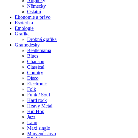
Anglicky
Německy
Ostatní
Ekonomie a právo
Esoterika
Etnologie
Grafika
Drobná grafika
Gramodesky
Beatlemania
Blues
Chanson
Classical
Country
Disco
Electronic
Folk
Funk / Soul
Hard rock
Heavy Metal
Hip Hop
Jazz
Latin
Maxi single
Mluvené slovo