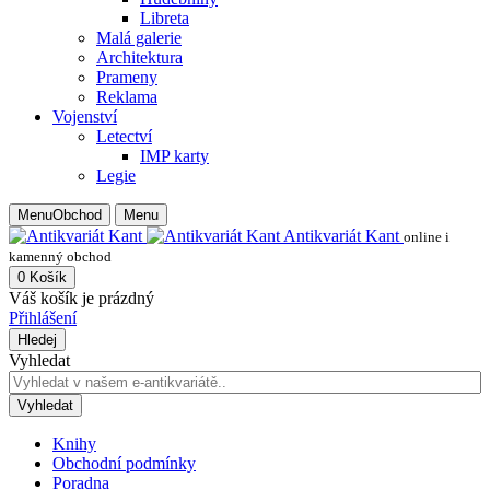
Libreta
Malá galerie
Architektura
Prameny
Reklama
Vojenství
Letectví
IMP karty
Legie
Menu
Obchod
Menu
Antikvariát Kant
online i
kamenný obchod
0
Košík
Váš košík je prázdný
Přihlášení
Hledej
Vyhledat
Vyhledat
Knihy
Obchodní podmínky
Poradna