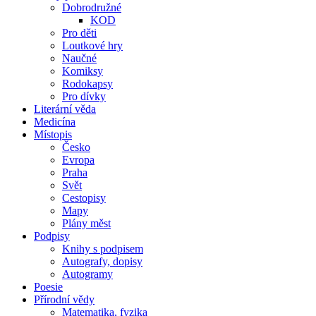
Dobrodružné
KOD
Pro děti
Loutkové hry
Naučné
Komiksy
Rodokapsy
Pro dívky
Literární věda
Medicína
Místopis
Česko
Evropa
Praha
Svět
Cestopisy
Mapy
Plány měst
Podpisy
Knihy s podpisem
Autografy, dopisy
Autogramy
Poesie
Přírodní vědy
Matematika, fyzika