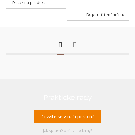
Dotaz na produkt
Doporučit známému
Praktické rady
Dozvíte se v naší poradně
Jak správně pečovat o knihy?