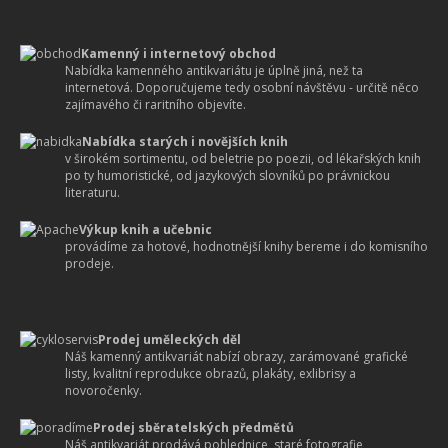
Kamenný i internetový obchod
Nabídka kamenného antikvariátu je úplně jiná, než ta
internetová. Doporučujeme tedy osobní návštěvu - určitě něco
zajímavého či raritního objevíte.
Nabídka starých i novějších knih
v širokém sortimentu, od beletrie po poezii, od lékařských knih
po ty humoristické, od jazykových slovníků po právnickou
literaturu.
Výkup knih a učebnic
provádíme za hotové, hodnotnější knihy bereme i do komisního
prodeje.
Prodej uměleckých děl
Náš kamenný antikvariát nabízí obrazy, zarámované grafické
listy, kvalitní reprodukce obrazů, plakáty, exlibrisy a
novoročenky.
Prodej sběratelských předmětů
Náš antikvariát prodává pohlednice, staré fotografie,