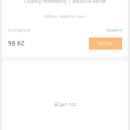
Otázky Milindovy – béžová verze
Miltner, Vladimír trans.
Dostupnost:
Skladem
98 Kč
DETAIL