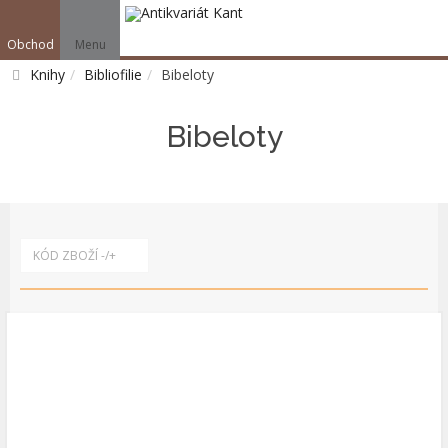
Obchod
Menu
V
Knihy
Bibliofilie
Bibeloty
Vyhledat
Bibeloty
KÓD ZBOŽÍ -/+