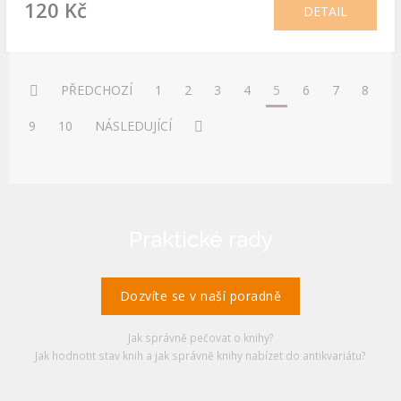
120 Kč
DETAIL
PŘEDCHOZÍ
1
2
3
4
5
6
7
8
9
10
NÁSLEDUJÍCÍ
Praktické rady
Dozvíte se v naší poradně
Jak správně pečovat o knihy?
Jak hodnotit stav knih a jak správně knihy nabízet do antikvariátu?