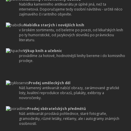
Nabídka kamenného antikvariátu je úplně jiná, než ta
internetová. Doporučujeme tedy osobní návštěvu - určitě něco
zajímavého či raritního objevíte.
Nabídka starých i novějších knih
v širokém sortimentu, od beletrie po poezii, od lékařských knih
po ty humoristické, od jazykových slovníků po právnickou
literaturu.
Výkup knih a učebnic
provádíme za hotové, hodnotnější knihy bereme i do komisního
prodeje.
Prodej uměleckých děl
Náš kamenný antikvariát nabízí obrazy, zarámované grafické
listy, kvalitní reprodukce obrazů, plakáty, exlibrisy a
novoročenky.
Prodej sběratelských předmětů
Náš antikvariát prodává pohlednice, staré fotografie,
gramodesky, různé letáky, reklamy, ale i autogramy známých
osobností.