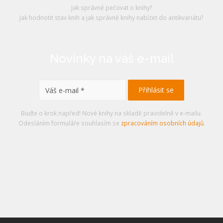
Jak správně pečovat o knihy?
Jak hodnotit stav knih a jak správně knihy nabízet do antikvariátu?
Novinky na váš e-mail
Buďte o krok napřed! Nové knihy na skladě pravidelně v e-mailu.
Odesláním formuláře souhlasím se
zpracováním osobních údajů
.