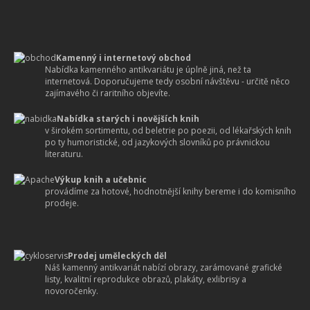
Kamenný i internetový obchod
Nabídka kamenného antikvariátu je úplně jiná, než ta
internetová. Doporučujeme tedy osobní návštěvu - určitě něco
zajímavého či raritního objevíte.
Nabídka starých i novějších knih
v širokém sortimentu, od beletrie po poezii, od lékařských knih
po ty humoristické, od jazykových slovníků po právnickou
literaturu.
Výkup knih a učebnic
provádíme za hotové, hodnotnější knihy bereme i do komisního
prodeje.
Prodej uměleckých děl
Náš kamenný antikvariát nabízí obrazy, zarámované grafické
listy, kvalitní reprodukce obrazů, plakáty, exlibrisy a
novoročenky.