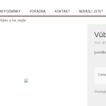
NÍ PODMÍNKY
PORADNA
KONTAKT
NENAŠLI JSTE?
Vůbec o nic nejde
Vůb
Kód:
B7
povídk
Cena
Dostup