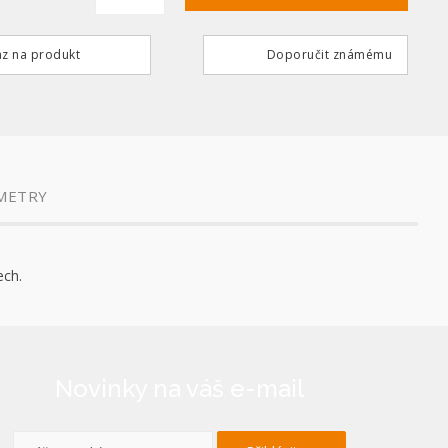
z na produkt
Doporučit známému
METRY
ech.
Novinky na váš e-mail