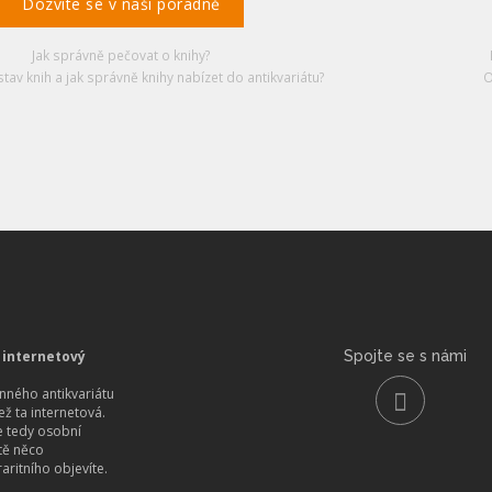
Dozvíte se v naší poradně
Jak správně pečovat o knihy?
stav knih a jak správně knihy nabízet do antikvariátu?
O
 internetový
Spojte se s námi
ného antikvariátu
než ta internetová.
 tedy osobní
itě něco
aritního objevíte.