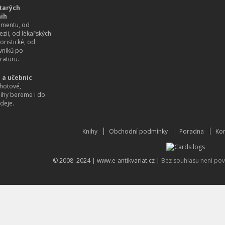
tarých
nih
imentu, od
ezii, od lékařských
oristické, od
vníků po
raturu.
 a učebnic
hotové,
nihy bereme i do
deje.
Knihy
Obchodní podmínky
Poradna
Kon
© 2008–2024 |
www.e-antikvariat.cz
|
Bez souhlasu není pov