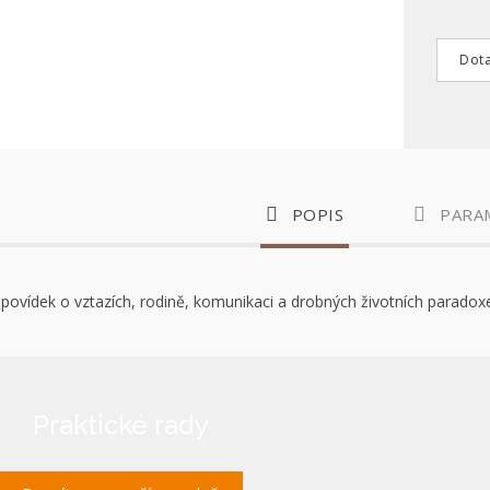
Dota
POPIS
PARA
i povídek o vztazích, rodině, komunikaci a drobných životních paradox
Praktické rady