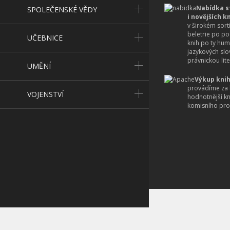
Nabídka s
SPOLEČENSKÉ VĚDY
i novějších k
v širokém sort
beletrie po po
UČEBNICE
knih po ty hum
jazykových slo
právnickou lite
UMĚNÍ
Výkup knih
provádíme za 
VOJENSTVÍ
hodnotnější k
komisního pro