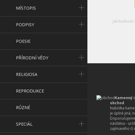
MÍSTOPIS
Jak hodnotit 
PODPISY
POESIE
PŘÍRODNÍ VĚDY
RELIGIOSA
REPRODUKCE
Kamenný i
obchod
RŮZNÉ
Nabídka kamen
je úplně jiná, 
Doporučujeme
návštěvu - urč
SPECIÁL
zajímavého či r