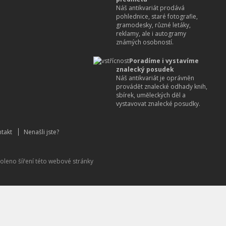
Náš antikvariát prodává
pohlednice, staré fotografie,
gramodesky, různé letáky,
reklamy, ale i autogramy
známých osobností.
Poradíme i vystavíme
znalecký posudek
Náš antikvariát je oprávněn
provádět znalecké odhady knih,
sbírek, uměleckých děl a
vystavovat znalecké posudky.
takt
Nenašli jste?
oleno šíření této webové stránky