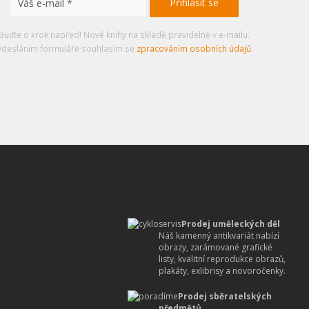
Buďte o krok napřed! Nové knihy na skladě pravidelně v e-mailu.
desláním formuláře souhlasím se
zpracováním osobních údajů
.
Prodej uměleckých děl
Náš kamenný antikvariát nabízí
obrazy, zarámované grafické
listy, kvalitní reprodukce obrazů,
plakáty, exlibrisy a novoročenky.
Prodej sběratelských
předmětů