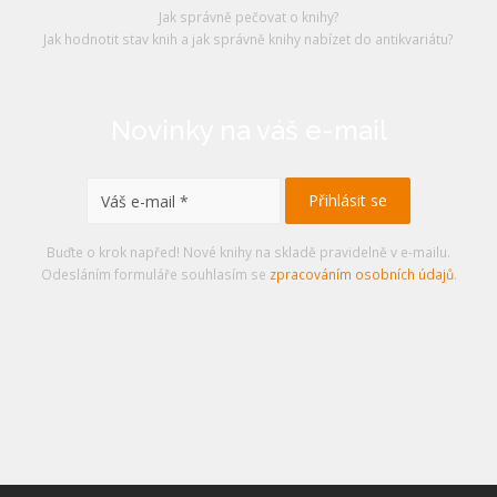
Jak správně pečovat o knihy?
Jak hodnotit stav knih a jak správně knihy nabízet do antikvariátu?
Novinky na váš e-mail
Buďte o krok napřed! Nové knihy na skladě pravidelně v e-mailu.
Odesláním formuláře souhlasím se
zpracováním osobních údajů
.