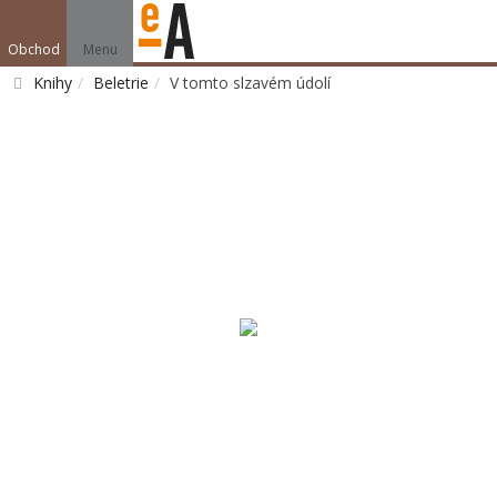
Obchod
Menu
Knihy
Beletrie
V tomto slzavém údolí
Vyhledat