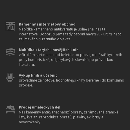
Kamenný i internetový obchod
Nabídka kamenného antikvariátu je úplně jiná, než ta
internetová. Doporučujeme tedy osobní návštěvu - určitě něco
zajímavého či raritního objevíte.
Nabídka starých i novějších knih
v širokém sortimentu, od beletrie po poezii, od lékařských knih
po ty humoristické, od jazykových slovníků po právnickou
literaturu.
Výkup knih a učebnic
provádíme za hotové, hodnotnější knihy bereme i do komisního
prodeje.
Prodej uměleckých děl
Náš kamenný antikvariát nabízí obrazy, zarámované grafické
listy, kvalitní reprodukce obrazů, plakáty, exlibrisy a
novoročenky.