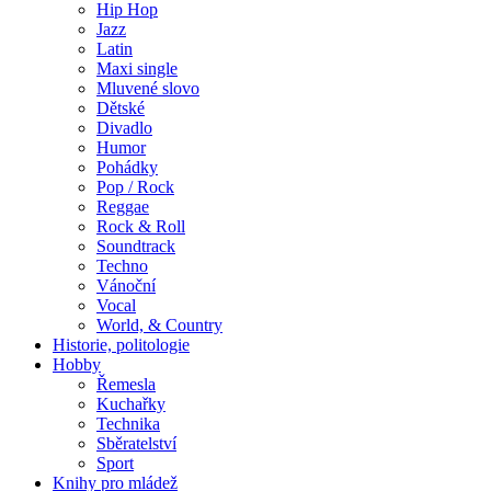
Hip Hop
Jazz
Latin
Maxi single
Mluvené slovo
Dětské
Divadlo
Humor
Pohádky
Pop / Rock
Reggae
Rock & Roll
Soundtrack
Techno
Vánoční
Vocal
World, & Country
Historie, politologie
Hobby
Řemesla
Kuchařky
Technika
Sběratelství
Sport
Knihy pro mládež