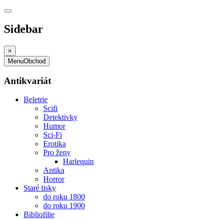
Sidebar
×
Menu
Obchod
Antikvariát
Beletrie
Scifi
Detektivky
Humor
Sci-Fi
Erotika
Pro ženy
Harlequin
Antika
Horror
Staré tisky
do roku 1800
do roku 1900
Bibliofilie