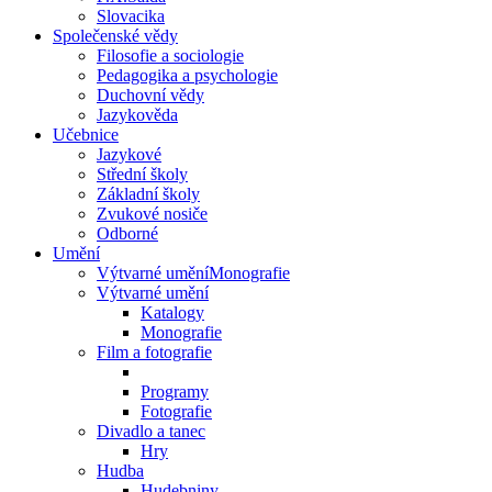
Slovacika
Společenské vědy
Filosofie a sociologie
Pedagogika a psychologie
Duchovní vědy
Jazykověda
Učebnice
Jazykové
Střední školy
Základní školy
Zvukové nosiče
Odborné
Umění
Výtvarné uměníMonografie
Výtvarné umění
Katalogy
Monografie
Film a fotografie
Programy
Fotografie
Divadlo a tanec
Hry
Hudba
Hudebniny