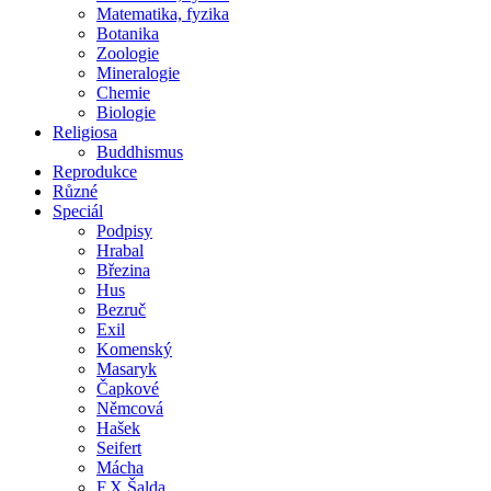
Matematika, fyzika
Botanika
Zoologie
Mineralogie
Chemie
Biologie
Religiosa
Buddhismus
Reprodukce
Různé
Speciál
Podpisy
Hrabal
Březina
Hus
Bezruč
Exil
Komenský
Masaryk
Čapkové
Němcová
Hašek
Seifert
Mácha
F.X.Šalda