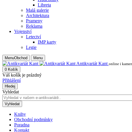
Libreta
Malá galerie
Architektura
Prameny
Reklama
Vojenství
Letectví
IMP karty
Legie
Menu
Obchod
Menu
Antikvariát Kant
online i kame
0
Košík
Váš košík je prázdný
Přihlášení
Hledej
Vyhledat
Vyhledat
Knihy
Obchodní podmínky
Poradna
Kontakt