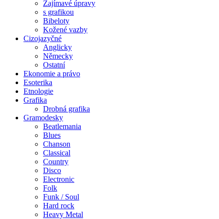
Zajímavé úpravy
s grafikou
Bibeloty
Kožené vazby
Cizojazyčné
Anglicky
Německy
Ostatní
Ekonomie a právo
Esoterika
Etnologie
Grafika
Drobná grafika
Gramodesky
Beatlemania
Blues
Chanson
Classical
Country
Disco
Electronic
Folk
Funk / Soul
Hard rock
Heavy Metal