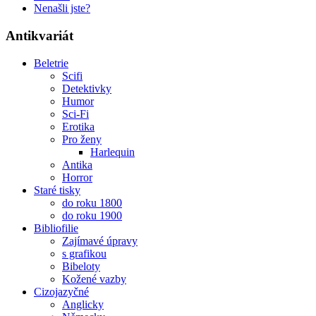
Nenašli jste?
Antikvariát
Beletrie
Scifi
Detektivky
Humor
Sci-Fi
Erotika
Pro ženy
Harlequin
Antika
Horror
Staré tisky
do roku 1800
do roku 1900
Bibliofilie
Zajímavé úpravy
s grafikou
Bibeloty
Kožené vazby
Cizojazyčné
Anglicky