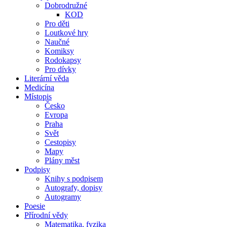
Dobrodružné
KOD
Pro děti
Loutkové hry
Naučné
Komiksy
Rodokapsy
Pro dívky
Literární věda
Medicína
Místopis
Česko
Evropa
Praha
Svět
Cestopisy
Mapy
Plány měst
Podpisy
Knihy s podpisem
Autografy, dopisy
Autogramy
Poesie
Přírodní vědy
Matematika, fyzika