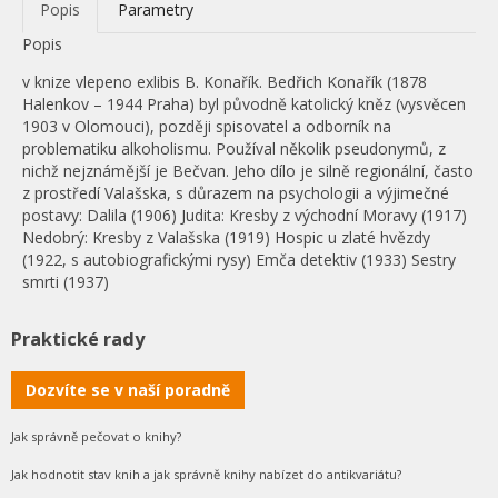
Popis
Parametry
Popis
v knize vlepeno exlibis B. Konařík. Bedřich Konařík (1878
Halenkov – 1944 Praha) byl původně katolický kněz (vysvěcen
1903 v Olomouci), později spisovatel a odborník na
problematiku alkoholismu. Používal několik pseudonymů, z
nichž nejznámější je Bečvan. Jeho dílo je silně regionální, často
z prostředí Valašska, s důrazem na psychologii a výjimečné
postavy: Dalila (1906) Judita: Kresby z východní Moravy (1917)
Nedobrý: Kresby z Valašska (1919) Hospic u zlaté hvězdy
(1922, s autobiografickými rysy) Emča detektiv (1933) Sestry
smrti (1937)
Praktické rady
Dozvíte se v naší poradně
Jak správně pečovat o knihy?
Jak hodnotit stav knih a jak správně knihy nabízet do antikvariátu?