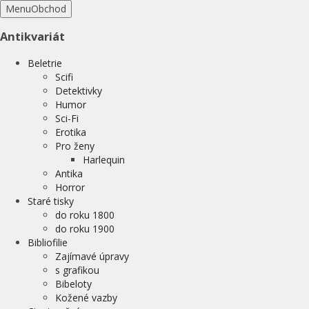
Menu
Obchod
Antikvariát
Beletrie
Scifi
Detektivky
Humor
Sci-Fi
Erotika
Pro ženy
Harlequin
Antika
Horror
Staré tisky
do roku 1800
do roku 1900
Bibliofilie
Zajímavé úpravy
s grafikou
Bibeloty
Kožené vazby