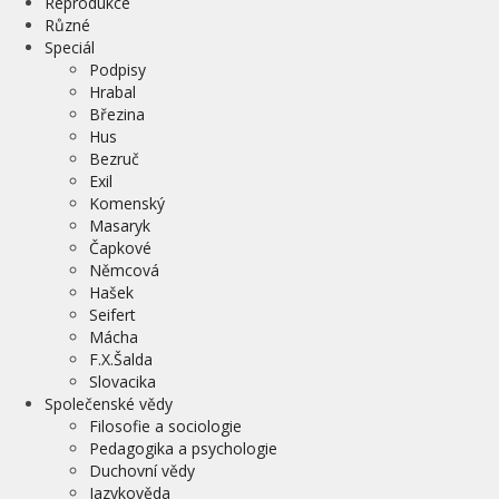
Reprodukce
Různé
Speciál
Podpisy
Hrabal
Březina
Hus
Bezruč
Exil
Komenský
Masaryk
Čapkové
Němcová
Hašek
Seifert
Mácha
F.X.Šalda
Slovacika
Společenské vědy
Filosofie a sociologie
Pedagogika a psychologie
Duchovní vědy
Jazykověda