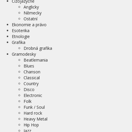
Cizojazyčné
Anglicky
Německy
Ostatní
Ekonomie a právo
Esoterika
Etnologie
Grafika
Drobná grafika
Gramodesky
Beatlemania
Blues
Chanson
Classical
Country
Disco
Electronic
Folk
Funk / Soul
Hard rock
Heavy Metal
Hip Hop
Jazz