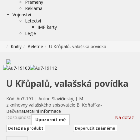
Prameny
Reklama
Vojenství
Letectví
IMP karty
Legie
Knihy
Beletrie
U Křůpalů, valašská povídka
U Křůpalů, valašská povídka
Kód:
Au7-191
|
Autor:
Slavičínský, J. M.
z knihovny valašského spisovatele B. Koňaříka-
Bečvana
Detailní informace
Dostupnost:
Na dotaz
Upozornit mě
Dotaz na produkt
Doporučit známému