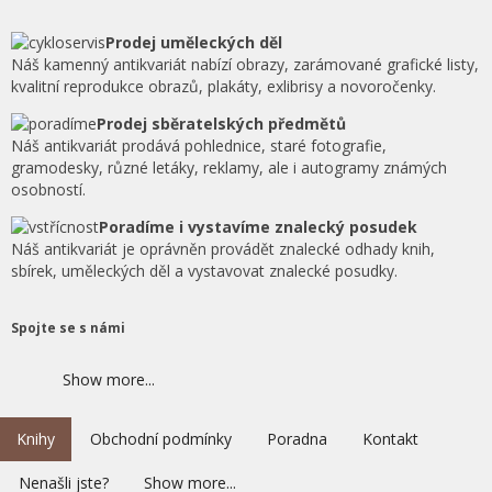
Prodej uměleckých děl
Náš kamenný antikvariát nabízí obrazy, zarámované grafické listy,
kvalitní reprodukce obrazů, plakáty, exlibrisy a novoročenky.
Prodej sběratelských předmětů
Náš antikvariát prodává pohlednice, staré fotografie,
gramodesky, různé letáky, reklamy, ale i autogramy známých
osobností.
Poradíme i vystavíme znalecký posudek
Náš antikvariát je oprávněn provádět znalecké odhady knih,
sbírek, uměleckých děl a vystavovat znalecké posudky.
Spojte se s námi
Show more...
Knihy
Obchodní podmínky
Poradna
Kontakt
Nenašli jste?
Show more...