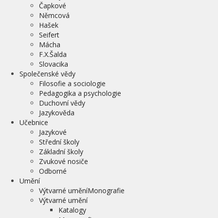
Čapkové
Němcová
Hašek
Seifert
Mácha
F.X.Šalda
Slovacika
Společenské vědy
Filosofie a sociologie
Pedagogika a psychologie
Duchovní vědy
Jazykověda
Učebnice
Jazykové
Střední školy
Základní školy
Zvukové nosiče
Odborné
Umění
Výtvarné uměníMonografie
Výtvarné umění
Katalogy