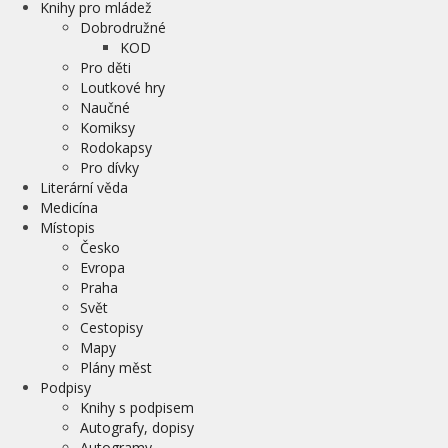
Knihy pro mládež
Dobrodružné
KOD
Pro děti
Loutkové hry
Naučné
Komiksy
Rodokapsy
Pro dívky
Literární věda
Medicína
Místopis
Česko
Evropa
Praha
Svět
Cestopisy
Mapy
Plány měst
Podpisy
Knihy s podpisem
Autografy, dopisy
Autogramy