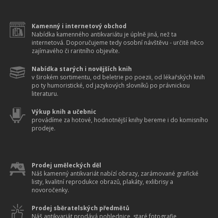
Kamenný i internetový obchod
Nabídka kamenného antikvariátu je úplně jiná, než ta
internetová. Doporučujeme tedy osobní návštěvu - určitě něco
zajímavého či raritního objevíte.
Nabídka starých i novějších knih
v širokém sortimentu, od beletrie po poezii, od lékařských knih
po ty humoristické, od jazykových slovníků po právnickou
literaturu.
Výkup knih a učebnic
provádíme za hotové, hodnotnější knihy bereme i do komisního
prodeje.
Prodej uměleckých děl
Náš kamenný antikvariát nabízí obrazy, zarámované grafické
listy, kvalitní reprodukce obrazů, plakáty, exlibrisy a
novoročenky.
Prodej sběratelských předmětů
Náš antikvariát prodává pohlednice, staré fotografie,