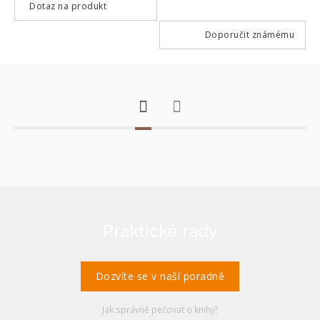
Dotaz na produkt
Doporučit známému
Praktické rady
Dozvíte se v naší poradně
Jak správně pečovat o knihy?