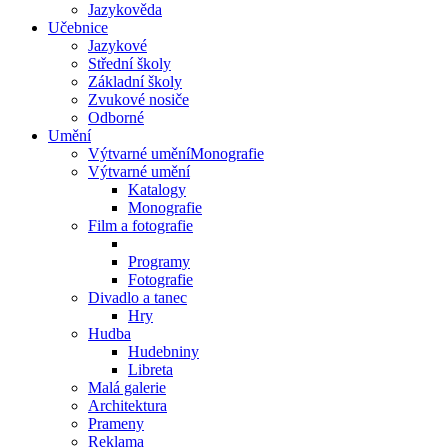
Jazykověda
Učebnice
Jazykové
Střední školy
Základní školy
Zvukové nosiče
Odborné
Umění
Výtvarné uměníMonografie
Výtvarné umění
Katalogy
Monografie
Film a fotografie
Programy
Fotografie
Divadlo a tanec
Hry
Hudba
Hudebniny
Libreta
Malá galerie
Architektura
Prameny
Reklama