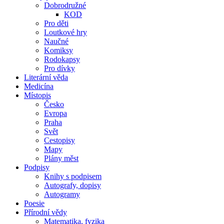
Dobrodružné
KOD
Pro děti
Loutkové hry
Naučné
Komiksy
Rodokapsy
Pro dívky
Literární věda
Medicína
Místopis
Česko
Evropa
Praha
Svět
Cestopisy
Mapy
Plány měst
Podpisy
Knihy s podpisem
Autografy, dopisy
Autogramy
Poesie
Přírodní vědy
Matematika, fyzika