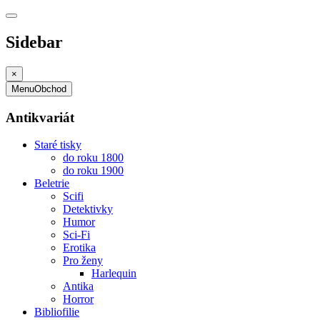
Sidebar
×
Menu
Obchod
Antikvariát
Staré tisky
do roku 1800
do roku 1900
Beletrie
Scifi
Detektivky
Humor
Sci-Fi
Erotika
Pro ženy
Harlequin
Antika
Horror
Bibliofilie