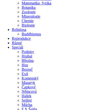
Matematika, fyzika
Botanika
Zoologie
Mineralogie
Chemie
Biologie
Religiosa
Buddhismus
Reprodukce
Různé
Speciál
Podpisy
Hrabal
Březina
Hus
Bezruč
Exil
Komenský
Masaryk
Čapkové
Němcová
Hašek
Seifert
Mácha
F.X.Šalda