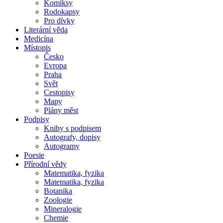
Komiksy
Rodokapsy
Pro dívky
Literární věda
Medicína
Místopis
Česko
Evropa
Praha
Svět
Cestopisy
Mapy
Plány měst
Podpisy
Knihy s podpisem
Autografy, dopisy
Autogramy
Poesie
Přírodní vědy
Matematika, fyzika
Matematika, fyzika
Botanika
Zoologie
Mineralogie
Chemie