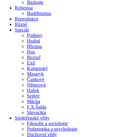
Biologie
Religiosa
Buddhismus
Reprodukce
Různé
Speciál
Podpisy
Hrabal
Březina
Hus
Bezruč
Exil
Komenský
Masaryk
Čapkové
Němcová
Hašek
Seifert
Mácha
F.X.Šalda
Slovacika
Společenské vědy
Filosofie a sociologie
Pedagogika a psychologie
Duchovní vědy