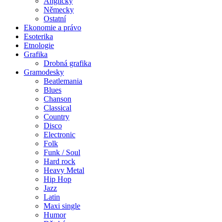
Anglicky
Německy
Ostatní
Ekonomie a právo
Esoterika
Etnologie
Grafika
Drobná grafika
Gramodesky
Beatlemania
Blues
Chanson
Classical
Country
Disco
Electronic
Folk
Funk / Soul
Hard rock
Heavy Metal
Hip Hop
Jazz
Latin
Maxi single
Humor