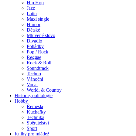
Hip Hop
Jazz
Latin
Maxi single
Humor
Dětské
Mluvené slovo
Divadlo
Pohádky
Pop / Rock
Reggae
Rock & Roll
Soundtrack
Techno
Vánoční
Vocal
World, & Country
Historie, politologie
Hobby
Řemesla
Kuchařky
Technika
Sběratelství
Sport
Knihy pro mládež