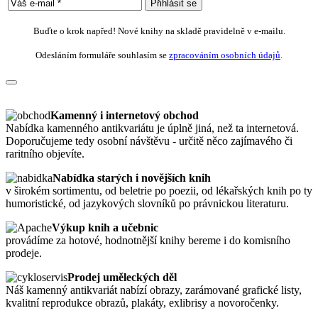
Buďte o krok napřed! Nové knihy na skladě pravidelně v e-mailu.
Odesláním formuláře souhlasím se
zpracováním osobních údajů
.
Kamenný i internetový obchod
Nabídka kamenného antikvariátu je úplně jiná, než ta internetová.
Doporučujeme tedy osobní návštěvu - určitě něco zajímavého či
raritního objevíte.
Nabídka starých i novějších knih
v širokém sortimentu, od beletrie po poezii, od lékařských knih po ty
humoristické, od jazykových slovníků po právnickou literaturu.
Výkup knih a učebnic
provádíme za hotové, hodnotnější knihy bereme i do komisního
prodeje.
Prodej uměleckých děl
Náš kamenný antikvariát nabízí obrazy, zarámované grafické listy,
kvalitní reprodukce obrazů, plakáty, exlibrisy a novoročenky.