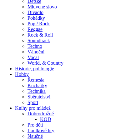
Dětské
Mluvené slovo
Divadlo
Pohádky
Pop / Rock
Reggae
Rock & Roll
Soundtrack
Techno
Vánoční
Vocal
World, & Country
Historie, politologie
Hobby
Řemesla
Kuchařky
Technika
Sběratelství
Sport
Knihy pro mládež
Dobrodružné
KOD
Pro děti
Loutkové hry
Naučné