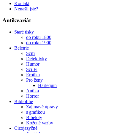
Kontakt
Nenašli jste?
Antikvariát
Staré tisky
do roku 1800
do roku 1900
Beletrie
Scifi
Detektivky
Humor
Sci-Fi
Erotika
Pro ženy
Harlequin
Antika
Horror
Bibliofilie
Zajímavé úpravy
s grafikou
Bibeloty
Kožené vazby
Cizojazyčné