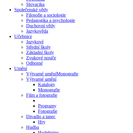
Slovacika
Společenské vědy
Filosofie a sociologie
Pedagogika a psychologie
Duchovní vědy
Jazykověda
Učebnice
Jazykové
Střední školy
Základní školy
Zvukové nosiče
Odborné
Umění
Výtvarné uměníMonografie
Výtvarné umění
Katalogy
Monografie
Film a fotografie
Programy
Fotografie
Divadlo a tanec
Hry
Hudba
Hudebniny