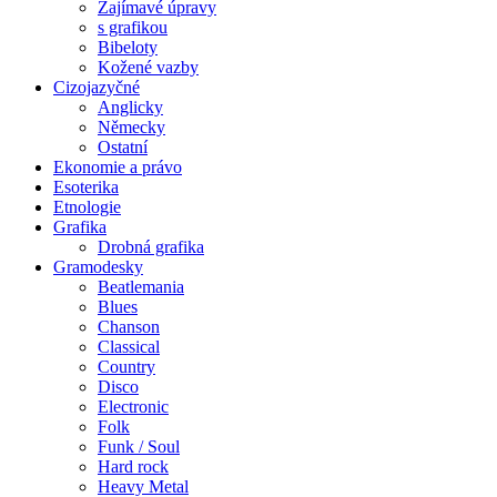
Zajímavé úpravy
s grafikou
Bibeloty
Kožené vazby
Cizojazyčné
Anglicky
Německy
Ostatní
Ekonomie a právo
Esoterika
Etnologie
Grafika
Drobná grafika
Gramodesky
Beatlemania
Blues
Chanson
Classical
Country
Disco
Electronic
Folk
Funk / Soul
Hard rock
Heavy Metal