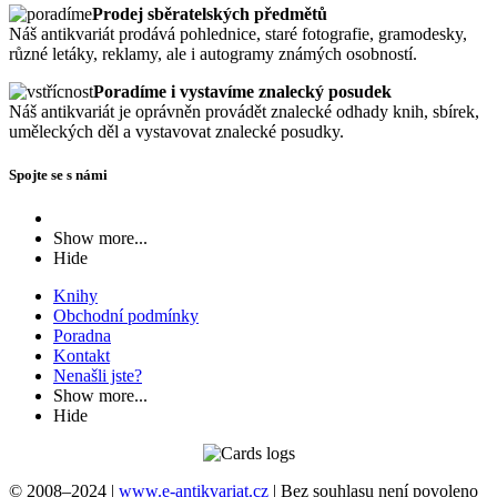
Prodej sběratelských předmětů
Náš antikvariát prodává pohlednice, staré fotografie, gramodesky,
různé letáky, reklamy, ale i autogramy známých osobností.
Poradíme i vystavíme znalecký posudek
Náš antikvariát je oprávněn provádět znalecké odhady knih, sbírek,
uměleckých děl a vystavovat znalecké posudky.
Spojte se s námi
Show more...
Hide
Knihy
Obchodní podmínky
Poradna
Kontakt
Nenašli jste?
Show more...
Hide
© 2008–2024 |
www.e-antikvariat.cz
|
Bez souhlasu není povoleno