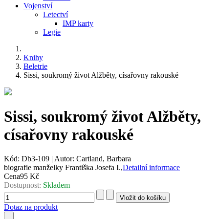
Vojenství
Letectví
IMP karty
Legie
Knihy
Beletrie
Sissi, soukromý život Alžběty, císařovny rakouské
Sissi, soukromý život Alžběty,
císařovny rakouské
Kód:
Db3-109
|
Autor:
Cartland, Barbara
biografie manželky Františka Josefa I.,
Detailní informace
Cena
95 Kč
Dostupnost:
Skladem
Dotaz na produkt