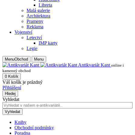
Libreta
Malá galerie
Architektura
Prameny
Reklama
Vojenství
Letectví
IMP karty
Legie
Menu
Obchod
Menu
Antikvariát Kant
online i
kamenný obchod
0
Košík
Váš košík je prázdný
Přihlášení
Hledej
Vyhledat
Vyhledat
Knihy
Obchodní podmínky
Poradna