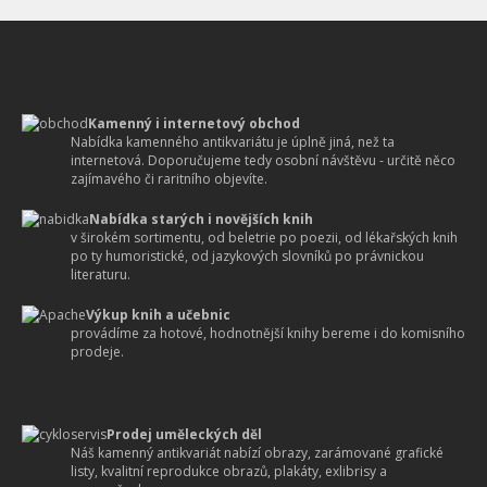
Kamenný i internetový obchod
Nabídka kamenného antikvariátu je úplně jiná, než ta
internetová. Doporučujeme tedy osobní návštěvu - určitě něco
zajímavého či raritního objevíte.
Nabídka starých i novějších knih
v širokém sortimentu, od beletrie po poezii, od lékařských knih
po ty humoristické, od jazykových slovníků po právnickou
literaturu.
Výkup knih a učebnic
provádíme za hotové, hodnotnější knihy bereme i do komisního
prodeje.
Prodej uměleckých děl
Náš kamenný antikvariát nabízí obrazy, zarámované grafické
listy, kvalitní reprodukce obrazů, plakáty, exlibrisy a